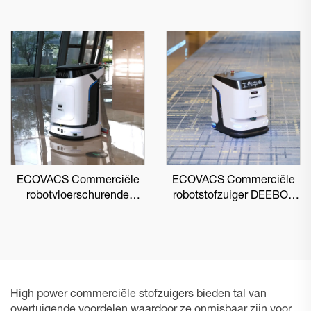
ECOVACS Commerciële
ECOVACS Commerciële
robotvloerschurende
robotstofzuiger DEEBOT
DEEBOT PRO M1
PRO K1 VAC
High power commerciële stofzuigers bieden tal van
overtuigende voordelen waardoor ze onmisbaar zijn voor