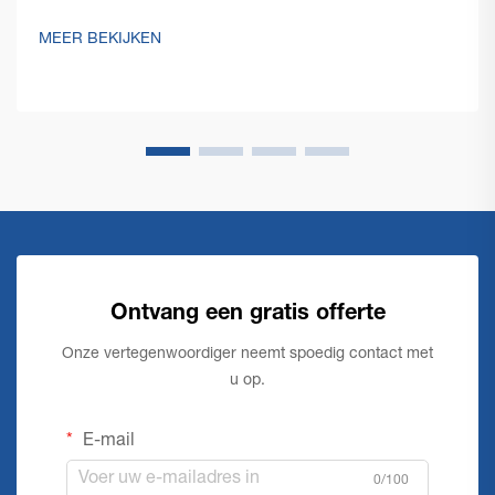
smetteloze vloeren in grote commerciële ruimtes stelt
unieke uitdagingen, die robuuste en efficiënte oplossingen
MEER BEKIJKEN
vereisen. Een commerciële vloerschoonmaakmachine
staat aan de...
Ontvang een gratis offerte
Onze vertegenwoordiger neemt spoedig contact met
u op.
E-mail
0/100