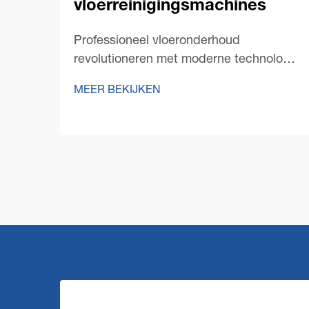
vloerreinigingsmachines
Professioneel vloeronderhoud
revolutioneren met moderne technologie
De wereld van professioneel
MEER BEKIJKEN
schoonmaakonderhoud heeft een
opmerkelijke transformatie doorgemaakt
met de opkomst van innovatieve
commerciële
vloerschoonmaaktechnologie. Terwijl
facility managers steeds meer
geconfronteerd worden met de eis...