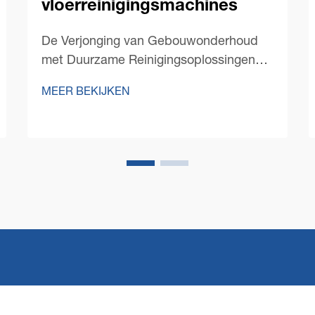
vloerreinigingsmachines
De Verjonging van Gebouwonderhoud
met Duurzame Reinigingsoplossingen
Het landschap van commercieel
MEER BEKIJKEN
schoonmaakwerk is de afgelopen jaren
drastisch veranderd, waarbij
duurzaamheid centraal is komen te
staan. Moderne commerciële
vloerreinigingsmachines...