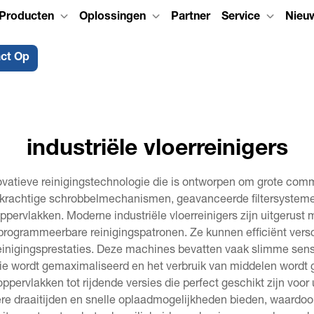
Producten
Oplossingen
Partner
Service
Nieu
ct Op
industriële vloerreinigers
ovatieve reinigingstechnologie die is ontworpen om grote comme
krachtige schrobbelmechanismen, geavanceerde filtersystem
oppervlakken. Moderne industriële vloerreinigers zijn uitgerus
programmeerbare reinigingspatronen. Ze kunnen efficiënt versc
e reinigingsprestaties. Deze machines bevatten vaak slimme se
ntie wordt gemaximaliseerd en het verbruik van middelen wordt 
ppervlakken tot rijdende versies die perfect geschikt zijn voor 
e draaitijden en snelle oplaadmogelijkheden bieden, waardoor st