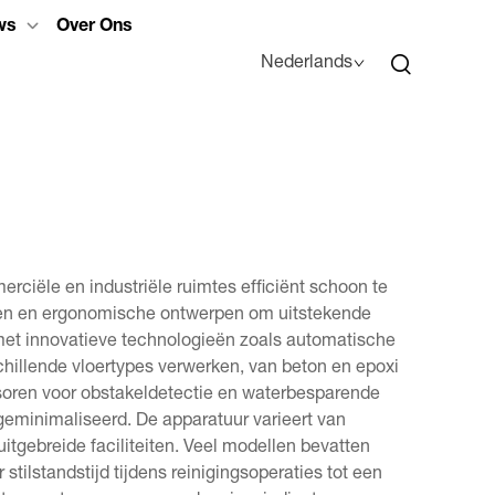
ws
Over Ons
Nederlands
rciële en industriële ruimtes efficiënt schoon te
en en ergonomische ontwerpen om uitstekende
t met innovatieve technologieën zoals automatische
hillende vloertypes verwerken, van beton en epoxi
nsoren voor obstakeldetectie en waterbesparende
geminimaliseerd. De apparatuur varieert van
uitgebreide faciliteiten. Veel modellen bevatten
ilstandstijd tijdens reinigingsoperaties tot een