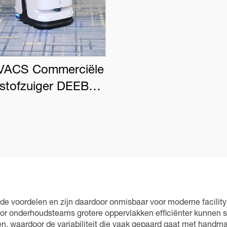
ACS Commerciële
tstofzuiger DEEBOT
PRO K1 VAC
ende voordelen en zijn daardoor onmisbaar voor moderne facilit
rdoor onderhoudsteams grotere oppervlakken efficiënter kunnen
en, waardoor de variabiliteit die vaak gepaard gaat met handm