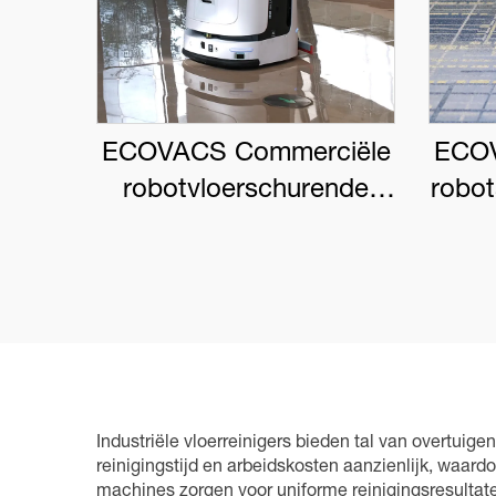
ECOVACS Commerciële
ECOV
robotvloerschurende
robo
DEEBOT PRO M1
Industriële vloerreinigers bieden tal van overtuig
reinigingstijd en arbeidskosten aanzienlijk, waa
machines zorgen voor uniforme reinigingsresultat