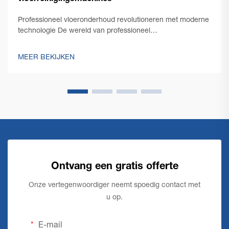
Professioneel vloeronderhoud revolutioneren met moderne
technologie De wereld van professioneel
schoonmaakonderhoud heeft een opmerkelijke
transformatie doorgemaakt met de opkomst van
MEER BEKIJKEN
innovatieve commerciële vloerschoonmaaktechnologie.
Terwijl facility managers steeds meer geconfronteerd
worden met de eis...
Ontvang een gratis offerte
Onze vertegenwoordiger neemt spoedig contact met
u op.
E-mail