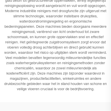
glad beton tot gestructureerde oppervlakken, terwijl tegelijkertijd
reinigingsoplossing wordt aangebracht en vuil wordt opgezogen.
Moderne industriële reinigers met droogfunctie zijn uitgerust met
slimme technologie, waaronder instelbare drukopties,
waterdoorstromingsregeling en ergonomische
bedieningspanelen. Deze machines bieden doorgaans meerdere
reinigingsmodi, variërend van licht onderhoud tot zware
schoonmaak, en kunnen grote oppervlakken snel en effectief
reinigen. Het geïntegreerde zuigstroomsysteem zorgt ervoor dat
vloeren volledig droog achterblijven en direct gebruikt kunnen
worden, waardoor het risico op uitglijden sterk wordt verminderd.
Veel modellen bevatten tegenwoordig milieuvriendelijke functies
zoals waterhergebruiksystemen en reinigingsmethoden zonder
chemicaliën, waardoor ze zowel milieuvriendelijk als
kostenefficiënt zijn. Deze machines zijn bijzonder waardevol in
magazijnen, productiefaciliteiten, winkelruimtes en andere
drukbezochte gebieden waar het in stand houden van schone en
veilige vloeren cruciaal is voor de bedrijfsvoering.