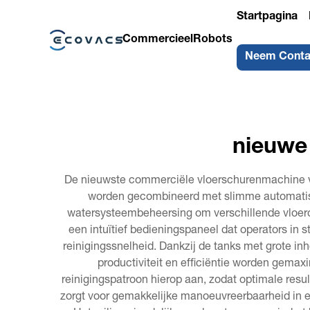
Startpagina
Commercieel
Robots
Neem Conta
nieuwe
De nieuwste commerciële vloerschurenmachine ver
worden gecombineerd met slimme automatise
watersysteembeheersing om verschillende vloerop
een intuïtief bedieningspaneel dat operators in 
reinigingssnelheid. Dankzij de tanks met grote i
productiviteit en efficiëntie worden gema
reinigingspatroon hierop aan, zodat optimale re
zorgt voor gemakkelijke manoeuvreerbaarheid in e