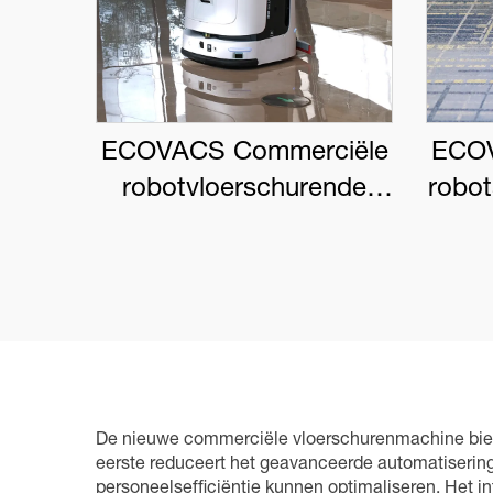
ECOVACS Commerciële
ECOV
robotvloerschurende
robo
DEEBOT PRO M1
De nieuwe commerciële vloerschurenmachine biedt
eerste reduceert het geavanceerde automatisering
personeelsefficiëntie kunnen optimaliseren. Het i