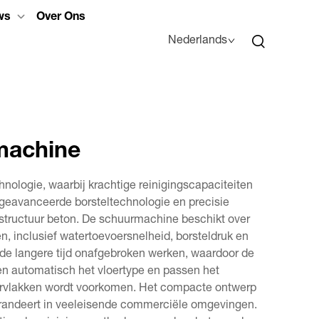
ws
Over Ons
Nederlands
machine
ologie, waarbij krachtige reinigingscapaciteiten
eavanceerde borsteltechnologie en precisie
 structuur beton. De schuurmachine beschikt over
n, inclusief watertoevoersnelheid, borsteldruk en
nde langere tijd onafgebroken werken, waardoor de
en automatisch het vloertype en passen het
pervlakken wordt voorkomen. Het compacte ontwerp
garandeert in veeleisende commerciële omgevingen.