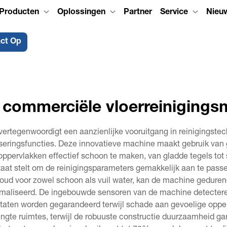
Producten
Oplossingen
Partner
Service
Nieu
ct Op
 commerciële vloerreinigings
tegenwoordigt een aanzienlijke vooruitgang in reinigingstechn
ringsfuncties. Deze innovatieve machine maakt gebruik van g
pervlakken effectief schoon te maken, van gladde tegels tot
staat stelt om de reinigingsparameters gemakkelijk aan te passe
nhoud voor zowel schoon als vuil water, kan de machine gedure
ximaliseerd. De ingebouwde sensoren van de machine detecter
sultaten worden gegarandeerd terwijl schade aan gevoelige op
ngte ruimtes, terwijl de robuuste constructie duurzaamheid 