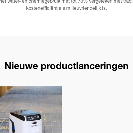
 het water- en chemiegebruik met tot 70% vergeleken met tradi
kostenefficiënt als milieuvriendelijk is.
Nieuwe productlanceringen