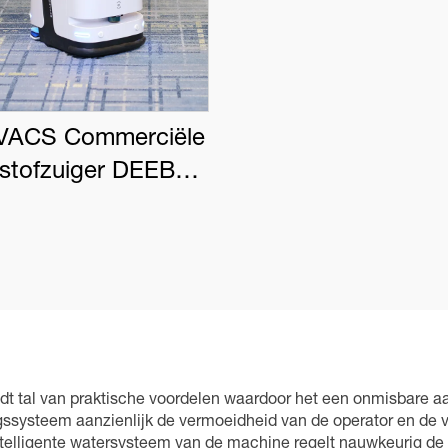
ACS Commerciële
tstofzuiger DEEBOT
PRO K1 VAC
 tal van praktische voordelen waardoor het een onmisbare aa
ssysteem aanzienlijk de vermoeidheid van de operator en de ve
ntelligente watersysteem van de machine regelt nauwkeurig de v