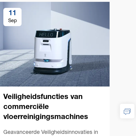
11
1
Sep
Se
Veiligheidsfuncties van
Che
commerciële
va
vloerreinigingsmachines
vlo
Geavanceerde Veiligheidsinnovaties in
Esse