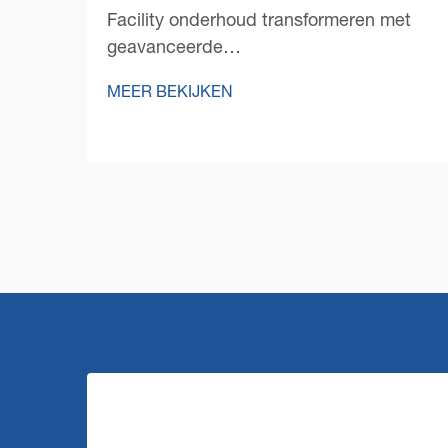
Facility onderhoud transformeren met
geavanceerde
vloerschoonmaakoplossingen Het
MEER BEKIJKEN
onderhouden van smetteloze vloeren in
grote commerciële ruimtes stelt unieke
uitdagingen, die robuuste en efficiënte
oplossingen vereisen. Een commerciële
vloerschoonmaakmachine staat aan
de...