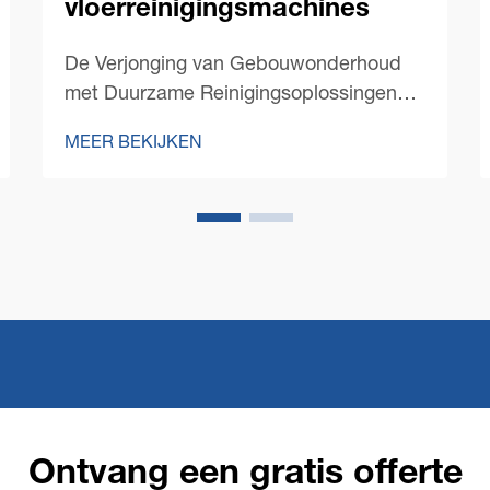
vloerreinigingsmachines
De Verjonging van Gebouwonderhoud
met Duurzame Reinigingsoplossingen
Het landschap van commercieel
MEER BEKIJKEN
schoonmaakwerk is de afgelopen jaren
drastisch veranderd, waarbij
duurzaamheid centraal is komen te
staan. Moderne commerciële
vloerreinigingsmachines...
Ontvang een gratis offerte