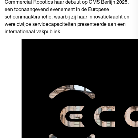
Commercial Robotics haar debuut op CMS Berlijn 2025,
een toonaangevend evenement in de Europese
schoonmaakbranche, waarbij zij haar innovatiekracht en
wereldwijde servicecapaciteiten presenteerde aan een
internationaal vakpubliek.