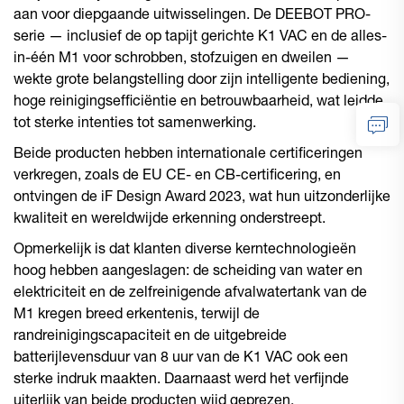
aan voor diepgaande uitwisselingen. De DEEBOT PRO-
serie — inclusief de op tapijt gerichte K1 VAC en de alles-
in-één M1 voor schrobben, stofzuigen en dweilen —
wekte grote belangstelling door zijn intelligente bediening,
hoge reinigingsefficiëntie en betrouwbaarheid, wat leidde
tot sterke intenties tot samenwerking.
Beide producten hebben internationale certificeringen
verkregen, zoals de EU CE- en CB-certificering, en
ontvingen de iF Design Award 2023, wat hun uitzonderlijke
kwaliteit en wereldwijde erkenning onderstreept.
Opmerkelijk is dat klanten diverse kerntechnologieën
hoog hebben aangeslagen: de scheiding van water en
elektriciteit en de zelfreinigende afvalwatertank van de
M1 kregen breed erkentenis, terwijl de
randreinigingscapaciteit en de uitgebreide
batterijlevensduur van 8 uur van de K1 VAC ook een
sterke indruk maakten. Daarnaast werd het verfijnde
uiterlijk van beide producten wijd geprezen.