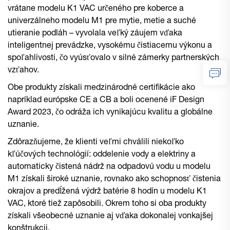
vrátane modelu K1 VAC určeného pre koberce a
univerzálneho modelu M1 pre mytie, metie a suché
utieranie podláh – vyvolala veľký záujem vďaka
inteligentnej prevádzke, vysokému čistiacemu výkonu a
spoľahlivosti, čo vyúsťovalo v silné zámerky partnerských
vzťahov.
Obe produkty získali medzinárodné certifikácie ako
napríklad európske CE a CB a boli ocenené iF Design
Award 2023, čo odráža ich vynikajúcu kvalitu a globálne
uznanie.
Zdôrazňujeme, že klienti veľmi chválili niekoľko
kľúčových technológií: oddelenie vody a elektriny a
automaticky čistená nádrž na odpadovú vodu u modelu
M1 získali široké uznanie, rovnako ako schopnosť čistenia
okrajov a predĺžená výdrž batérie 8 hodín u modelu K1
VAC, ktoré tiež zapôsobili. Okrem toho si oba produkty
získali všeobecné uznanie aj vďaka dokonalej vonkajšej
konštrukcii.