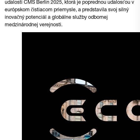
udalosti CMS Berlin 2025, ktorá je poprednou udalosťou v
európskom čistiacom priemysle, a predstavila svoj silný
inovačný potenciál a globálne služby odbornej
medzinárodnej verejnosti.