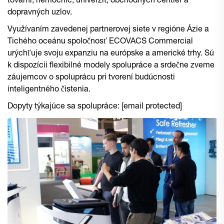
tovární, nemocníc, univerzít, obchodných centier a
dopravných uzlov.
Využívaním zavedenej partnerovej siete v regióne Ázie a
Tichého oceánu spoločnosť ECOVACS Commercial
urýchľuje svoju expanziu na európske a americké trhy. Sú
k dispozícii flexibilné modely spolupráce a srdečne zveme
záujemcov o spoluprácu pri tvorení budúcnosti
inteligentného čistenia.
Dopyty týkajúce sa spolupráce:
[email protected]