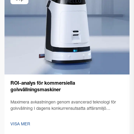
ROI-analys för kommersiella
golvvållningsmaskiner
Maximera avkastningen genom avancerad teknologi för
golvvållning I dagens konkurrensutsatta affärsmiljö
fokuserar anläggningschefer och företagare allt mer på att
optimera sina driftskostnader samtidigt som de
VISA MER
upprätthåller enastående rengöring...