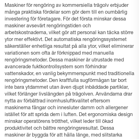
Maskiner för rengöring av kommersiella trägolv erbjuder
många praktiska fördelar som gör dem till en oumbärlig
investering för företagare. För det första minskar dessa
maskiner avsevärt rengöringstiden och
arbetskostnaderna, vilket gör att personal kan täcka större
ytor mer effektivt. Det automatiska rengöringssystemet
säkerställer enhetliga resultat på alla ytor, vilket eliminerar
variationen som ofta är förknippad med manuella
rengöringsmetoder. Dessa maskiner är utrustade med
avancerade fuktkontrollsystem som förhindrar
vattenskador, en vanlig bekymmerspunkt med traditionella
rengöringsmetoder. Den kraftfulla sugförmågan tar bort
inte bara ytdammet utan även djupt inbäddade partiklar,
vilket förlänger livslängden på trägolven. Användarna drar
nytta av förbättrad inomhusluftkvalitet eftersom
maskinerna fångar och innesluter damm och allergener
istället för att sprida dem i luften. Det ergonomiska design
minskar operatörens trötthet, vilket leder till ökad
produktivitet och bättre rengöringsresultat. Dessa
maskiner är byggda för att hålla länge, med slitstarka