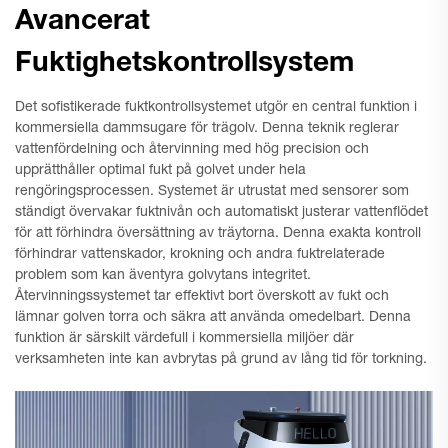
Avancerat
Fuktighetskontrollsystem
Det sofistikerade fuktkontrollsystemet utgör en central funktion i
kommersiella dammsugare för trägolv. Denna teknik reglerar
vattenfördelning och återvinning med hög precision och
upprätthåller optimal fukt på golvet under hela
rengöringsprocessen. Systemet är utrustat med sensorer som
ständigt övervakar fuktnivån och automatiskt justerar vattenflödet
för att förhindra översättning av träytorna. Denna exakta kontroll
förhindrar vattenskador, krokning och andra fuktrelaterade
problem som kan äventyra golvytans integritet.
Återvinningssystemet tar effektivt bort överskott av fukt och
lämnar golven torra och säkra att använda omedelbart. Denna
funktion är särskilt värdefull i kommersiella miljöer där
verksamheten inte kan avbrytas på grund av lång tid för torkning.