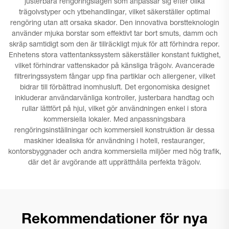
justerbara rengöringslägen som anpassar sig efter olika
trägolvstyper och ytbehandlingar, vilket säkerställer optimal
rengöring utan att orsaka skador. Den innovativa borstteknologin
använder mjuka borstar som effektivt tar bort smuts, damm och
skräp samtidigt som den är tillräckligt mjuk för att förhindra repor.
Enhetens stora vattentankssystem säkerställer konstant fuktighet,
vilket förhindrar vattenskador på känsliga trägolv. Avancerade
filtreringssystem fångar upp fina partiklar och allergener, vilket
bidrar till förbättrad inomhusluft. Det ergonomiska designet
inkluderar användarvänliga kontroller, justerbara handtag och
rullar lättfört på hjul, vilket gör användningen enkel i stora
kommersiella lokaler. Med anpassningsbara
rengöringsinställningar och kommersiell konstruktion är dessa
maskiner idealiska för användning i hotell, restauranger,
kontorsbyggnader och andra kommersiella miljöer med hög trafik,
där det är avgörande att upprätthålla perfekta trägolv.
Rekommendationer för nya