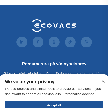
Prenumerera på vår nyhetsbrev
Gå med i vårt nyhetsbrev för att få de senaste nyheterna från
branschen, uppdateringar och insikter från vårt team.
We value your privacy
We use cookies and similar tools to provide our services. If you
don't want to accept all cookies, click Personalize cookies.
Prenumerera
Accept all