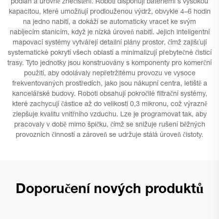
podlah a úrovně znečištění. Roboti disponují bateriemi s vysokou
kapacitou, které umožňují prodlouženou výdrž, obvykle 4–6 hodin
na jedno nabití, a dokáží se automaticky vracet ke svým
nabíjecím stanicím, když je nízká úroveň nabití. Jejich inteligentní
mapovací systémy vytvářejí detailní plány prostor, čímž zajišťují
systematické pokrytí všech oblastí a minimalizují přebytečné čisticí
trasy. Tyto jednotky jsou konstruovány s komponenty pro komerční
použití, aby odolávaly nepřetržitému provozu ve vysoce
frekventovaných prostředích, jako jsou nákupní centra, letiště a
kancelářské budovy. Roboti obsahují pokročilé filtrační systémy,
které zachycují částice až do velikosti 0,3 mikronu, což výrazně
zlepšuje kvalitu vnitřního vzduchu. Lze je programovat tak, aby
pracovaly v době mimo špičku, čímž se snižuje rušení běžných
provozních činností a zároveň se udržuje stálá úroveň čistoty.
Doporučení nových produktů