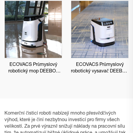
ECOVACS Průmyslový
ECOVACS Průmyslový
robotický mop DEEBOT
robotický vysavač DEEBOT
PRO M1
PRO K1 VAC
Komerční čisticí roboti nabízejí mnoho přesvědčivých
výhod, které je činí nezbytnou investicí pro firmy všech
velikostí. Za prvé výrazně snižují náklady na pracovní sílu