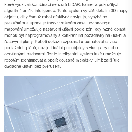
které využívají kombinaci senzorů LiDAR, kamer a pokročilých
algoritmů umělé inteligence. Tento systém vytváří detailní 3D mapy
objektu, díky čemuž robot efektivně naviguje, vyhýbá se
překážkám a upravuje trasy v reálném čase. Technologie
mapování umožňuje nastavení čištění podle zón, kdy různé oblasti
mohou být naprogramovány s konkrétními požadavky na čištění a
časovými plány. Roboti dokáží rozpoznat a pamatovat si více
podlažních plánů, což je ideální pro objekty s více patry nebo
oddělenými budovami. Tento inteligentní systém také umožňuje
robotům identifikovat a obejít dočasné překážky, čímž zajišťuje
důkladné čištění bez přerušení.