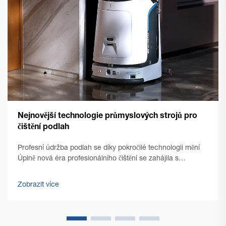
Nejnovější technologie průmyslových strojů pro
čištění podlah
Profesní údržba podlah se díky pokročilé technologii mění
Úplně nová éra profesionálního čištění se zahájila s
nástupem špičkových technologií pro čištění podlah v
komerčním prostředí. Řízení zařízení se od té doby
Zobrazit více
výrazně...