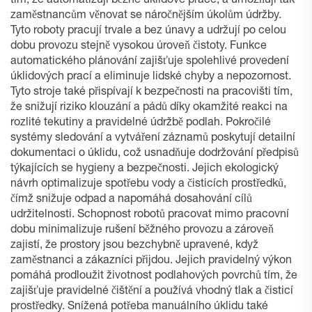
tím, že automatizují běžné úklidové práce, a umožňují tak
zaměstnancům věnovat se náročnějším úkolům údržby.
Tyto roboty pracují trvale a bez únavy a udržují po celou
dobu provozu stejně vysokou úroveň čistoty. Funkce
automatického plánování zajišťuje spolehlivé provedení
úklidových prací a eliminuje lidské chyby a nepozornost.
Tyto stroje také přispívají k bezpečnosti na pracovišti tím,
že snižují riziko klouzání a pádů díky okamžité reakci na
rozlité tekutiny a pravidelné údržbě podlah. Pokročilé
systémy sledování a vytváření záznamů poskytují detailní
dokumentaci o úklidu, což usnadňuje dodržování předpisů
týkajících se hygieny a bezpečnosti. Jejich ekologický
návrh optimalizuje spotřebu vody a čisticích prostředků,
čímž snižuje odpad a napomáhá dosahování cílů
udržitelnosti. Schopnost robotů pracovat mimo pracovní
dobu minimalizuje rušení běžného provozu a zároveň
zajistí, že prostory jsou bezchybně upravené, když
zaměstnanci a zákazníci přijdou. Jejich pravidelný výkon
pomáhá prodloužit životnost podlahových povrchů tím, že
zajišťuje pravidelné čištění a používá vhodný tlak a čisticí
prostředky. Snížená potřeba manuálního úklidu také