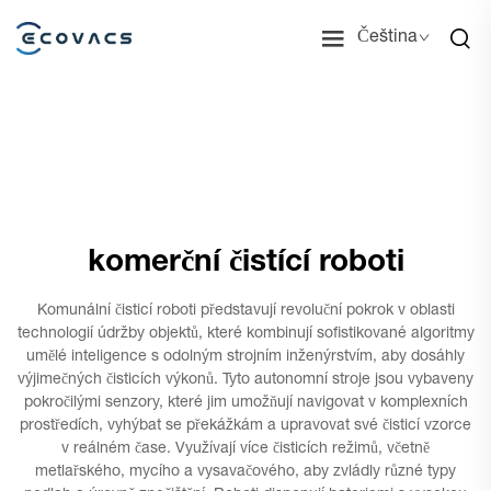
Čeština
komerční čistící roboti
Komunální čisticí roboti představují revoluční pokrok v oblasti
technologií údržby objektů, které kombinují sofistikované algoritmy
umělé inteligence s odolným strojním inženýrstvím, aby dosáhly
výjimečných čisticích výkonů. Tyto autonomní stroje jsou vybaveny
pokročilými senzory, které jim umožňují navigovat v komplexních
prostředích, vyhýbat se překážkám a upravovat své čisticí vzorce
v reálném čase. Využívají více čisticích režimů, včetně
metlařského, mycího a vysavačového, aby zvládly různé typy