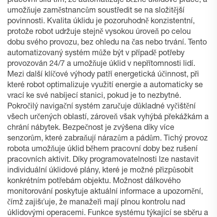
pracovní sílu tím, že automatizuje běžné úklidové práce, a
umožňuje zaměstnancům soustředit se na složitější
povinnosti. Kvalita úklidu je pozoruhodně konzistentní,
protože robot udržuje stejně vysokou úroveň po celou
dobu svého provozu, bez ohledu na čas nebo trvání. Tento
automatizovaný systém může být v případě potřeby
provozován 24/7 a umožňuje úklid v nepřítomnosti lidí.
Mezi další klíčové výhody patří energetická účinnost, při
které robot optimalizuje využití energie a automaticky se
vrací ke své nabíjecí stanici, pokud je to nezbytné.
Pokročilý navigační systém zaručuje důkladné vyčištění
všech určených oblastí, zároveň však vyhýbá překážkám a
chrání nábytek. Bezpečnost je zvýšena díky více
senzorům, které zabraňují nárazům a pádům. Tichý provoz
robota umožňuje úklid během pracovní doby bez rušení
pracovních aktivit. Díky programovatelnosti lze nastavit
individuální úklidové plány, které je možné přizpůsobit
konkrétním potřebám objektu. Možnost dálkového
monitorování poskytuje aktuální informace a upozornění,
čímž zajišťuje, že manažeři mají plnou kontrolu nad
úklidovými operacemi. Funkce systému týkající se sběru a