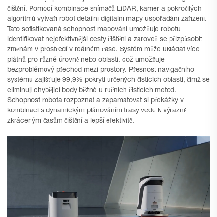
čištění. Pomocí kombinace snímačů LiDAR, kamer a pokročilých
algoritmů vytváří robot detailní digitální mapy uspořádání zařízení.
Tato sofistikovaná schopnost mapování umožňuje robotu
identifikovat nejefektivnější cesty čištění a zároveň se přizpůsobit
změnám v prostředí v reálném čase. Systém může ukládat více
plátnů pro různé úrovně nebo oblasti, což umožňuje
bezproblémový přechod mezi prostory. Přesnost navigačního
systému zajišťuje 99,9% pokrytí určených čistících oblastí, čímž se
eliminují chybějící body běžné u ručních čistících metod.
Schopnost robota rozpoznat a zapamatovat si překážky v
kombinaci s dynamickým plánováním trasy vede k výrazně
zkráceným časům čištění a lepší efektivitě.