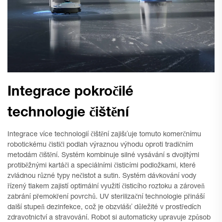
Integrace pokročilé
technologie čištění
Integrace více technologií čištění zajišťuje tomuto komerčnímu
robotickému čističi podlah výraznou výhodu oproti tradičním
metodám čištění. Systém kombinuje silné vysávání s dvojitými
protiběžnými kartáči a speciálními čisticími podložkami, které
zvládnou různé typy nečistot a sutin. Systém dávkování vody
řízený tlakem zajistí optimální využití čisticího roztoku a zároveň
zabrání přemokření povrchů. UV sterilizační technologie přináší
další stupeň dezinfekce, což je obzvlášť důležité v prostředích
zdravotnictví a stravování. Robot si automaticky upravuje způsob