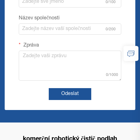
0/100
Název společnosti
0/200
Zpráva
0/1000
Odeslat
komerční robotický čistič podlah