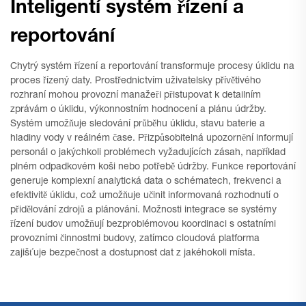
Inteligentí systém řízení a
reportování
Chytrý systém řízení a reportování transformuje procesy úklidu na
proces řízený daty. Prostřednictvím uživatelsky přívětivého
rozhraní mohou provozní manažeři přistupovat k detailním
zprávám o úklidu, výkonnostním hodnocení a plánu údržby.
Systém umožňuje sledování průběhu úklidu, stavu baterie a
hladiny vody v reálném čase. Přizpůsobitelná upozornění informují
personál o jakýchkoli problémech vyžadujících zásah, například
plném odpadkovém koši nebo potřebě údržby. Funkce reportování
generuje komplexní analytická data o schématech, frekvenci a
efektivitě úklidu, což umožňuje učinit informovaná rozhodnutí o
přidělování zdrojů a plánování. Možnosti integrace se systémy
řízení budov umožňují bezproblémovou koordinaci s ostatními
provozními činnostmi budovy, zatímco cloudová platforma
zajišťuje bezpečnost a dostupnost dat z jakéhokoli místa.