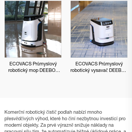
ECOVACS Průmyslový
ECOVACS Průmyslový
robotický mop DEEBOT
robotický vysavač DEEBOT
PRO M1
PRO K1 VAC
Komerční robotický čistič podlah nabízí mnoho
přesvědčivých výhod, které ho činí nezbytnou investicí pro
moderní objekty. Za prvé výrazně snižuje náklady na