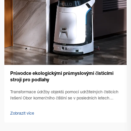
Průvodce ekologickými průmyslovými čisticími
stroji pro podlahy
Transformace údržby objektů pomocí udržitelných čisticích
řešení Obor komerčního čištění se v posledních letech
výrazně proměnil, přičemž udržitelnost se stala hlavním
tématem. Moderní stroje pro čištění podlah...
Zobrazit více