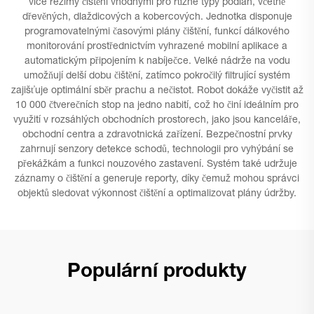
více režimy čištění vhodnými pro různé typy podlah, včetně
dřevěných, dlaždicových a kobercových. Jednotka disponuje
programovatelnými časovými plány čištění, funkcí dálkového
monitorování prostřednictvím vyhrazené mobilní aplikace a
automatickým připojením k nabíječce. Velké nádrže na vodu
umožňují delší dobu čištění, zatímco pokročilý filtrující systém
zajišťuje optimální sběr prachu a nečistot. Robot dokáže vyčistit až
10 000 čtverečních stop na jedno nabití, což ho činí ideálním pro
využití v rozsáhlých obchodních prostorech, jako jsou kanceláře,
obchodní centra a zdravotnická zařízení. Bezpečnostní prvky
zahrnují senzory detekce schodů, technologii pro vyhýbání se
překážkám a funkci nouzového zastavení. Systém také udržuje
záznamy o čištění a generuje reporty, díky čemuž mohou správci
objektů sledovat výkonnost čištění a optimalizovat plány údržby.
Populární produkty