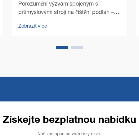
Porozumění výzvám spojeným s
průmyslovými stroji na čištění podlah –
Průmyslové stroje na čištění podlah jsou
Zobrazit více
nezbytnými nástroji pro udržování
bezchybného stavu objektů v různých
odvětvích. Od obchodních prostor po
sklady zvládají tyto výkonné stroje
náročné...
Získejte bezplatnou nabídku
Náš zástupce se vám brzy ozve.