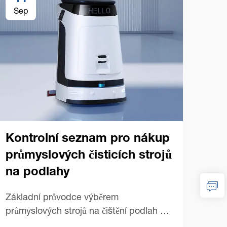
Sep
Se
Kontrolní seznam pro nákup
průmyslových čisticích strojů
na podlahy
Tip
prů
Základní průvodce výběrem
na
průmyslových strojů na čištění podlah –
Nákup vhodného průmyslového stroje na