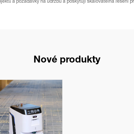
objektů a požadavky na údržbu a poskytují škálovatelná řešení pr
Nové produkty