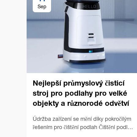
Sep
Nejlepší průmyslový čisticí
stroj pro podlahy pro velké
objekty a různorodé odvětví
Údržba zařízení se mění díky pokročilým
řešením pro čištění podlah Čištění podlah
v rozsáhlých komerčních prostorech