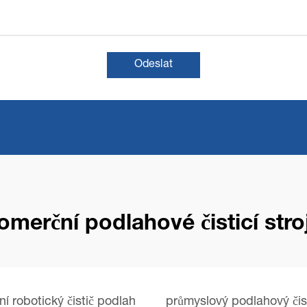
Odeslat
omerční podlahové čisticí stro
í robotický čistič podlah
průmyslový podlahový čis