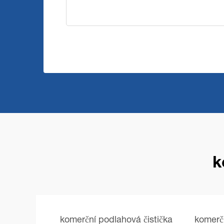
k
komerční podlahová čistička
komerčn