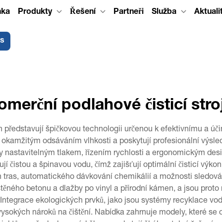
nka
Produkty
Řešení
Partneři
Služba
Aktuali
ás
omerční podlahové čisticí stro
ch představují špičkovou technologii určenou k efektivnímu a 
y s okamžitým odsáváním vlhkosti a poskytují profesionální výs
ny nastavitelným tlakem, řízením rychlosti a ergonomickým desi
jí čistou a špinavou vodu, čímž zajišťují optimální čisticí výko
 tras, automatického dávkování chemikálií a možnosti sledování
štěného betonu a dlažby po vinyl a přírodní kámen, a jsou prot
. Integrace ekologických prvků, jako jsou systémy recyklace v
 vysokých nároků na čištění. Nabídka zahrnuje modely, které se o