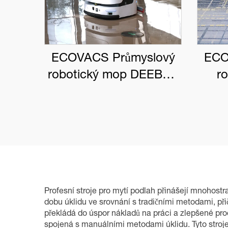
ECOVACS Průmyslový
ECO
robotický mop DEEBOT
r
PRO M1
DEE
Profesní stroje pro mytí podlah přinášejí mnohostra
dobu úklidu ve srovnání s tradičními metodami, př
překládá do úspor nákladů na práci a zlepšené prod
spojená s manuálními metodami úklidu. Tyto stroje