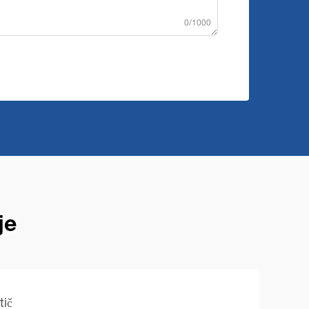
0/1000
je
tič