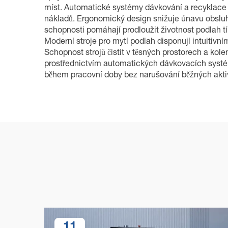
míst. Automatické systémy dávkování a recyklace vo
nákladů. Ergonomický design snižuje únavu obsluh
schopnosti pomáhají prodloužit životnost podlah
Moderní stroje pro mytí podlah disponují intuitiv
Schopnost strojů čistit v těsných prostorech a ko
prostřednictvím automatických dávkovacích systémů 
během pracovní doby bez narušování běžných aktivit 
11