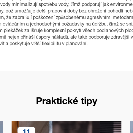
dy minimalizují spotřebu vody, čímž podporují jak environmentál
y, což umožňuje delší pracovní doby bez ohrožení pohodlí nebo
 tím, že zabraňují poškození způsobenému agresivními metoda
ním ovládáním a jednoduchými požadavky na údržbu, čímž se sniž
lem překážek zajišťuje komplexní pokrytí všech podlahových plo
nejen přináší úspory nákladů, ale také podporuje zdravější vni
a poskytuje větší flexibilitu v plánování.
Praktické tipy
11