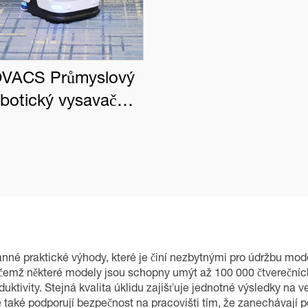
VACS Průmyslový
obotický vysavač
BOT PRO K1 VAC
nné praktické výhody, které je činí nezbytnými pro údržbu moder
ičemž některé modely jsou schopny umýt až 100 000 čtverečních
uktivity. Stejná kvalita úklidu zajišťuje jednotné výsledky na v
 také podporují bezpečnost na pracovišti tím, že zanechávají p