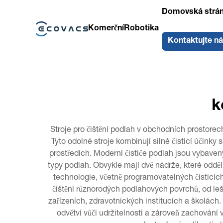
Domovská strá
Komerční
Robotika
Kontaktujte n
k
Stroje pro čištění podlah v obchodních prostore
Tyto odolné stroje kombinují silné čisticí účink
prostředích. Moderní čističe podlah jsou vybave
typy podlah. Obvykle mají dvě nádrže, které oddělu
technologie, včetně programovatelných čisticích
čištění různorodých podlahových povrchů, od le
zařízeních, zdravotnických institucích a školách
odvětví vůči udržitelnosti a zároveň zachování