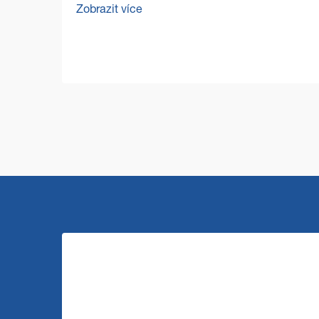
Zobrazit více
představuje zvláštní výzvy, které
vyžadují odolná a efektivní řešení. Stroj
pro čištění podlah ve velkém...