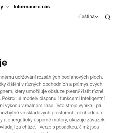
ty
Informace o nás
Čeština
je
účinnému udržování rozsáhlých podlahových ploch.
ledky čištění v různých obchodních a průmyslových
gnem, který umožňuje obsluze přesně čistit různé
n. Pokročilé modely disponují funkcemi inteligentní
 výkonu v reálném čase. Tyto stroje vynikají při
o nezbytné ve skladových prostorech, obchodních
ody a energeticky úsporné motory, ukazuje závazek
vládají za chůze, i verze s posádkou, čímž jsou