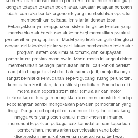
komersial dan industri. Mesin pembersih lantai moden dilengkapi
dengan tetapan tekanan boleh laras, kawalan kelajuan berboleh
ubah, dan reka bentuk ergonomik yang membolehkan operator
membersihkan pelbagai jenis lantai dengan tepat.
Kebanyakkannya menggunakan sistem tangki berkembar yang
memisahkan air bersih dan air kotor bagi memastikan prestasi
pembersihan yang optimum. Model yang lebih canggih dilengkapi
dengan ciri teknologi pintar seperti laluan pembersihan boleh atur
program, sistem dos kimia automatik, dan keupayaan
pemantauan prestasi masa nyata. Mesin-mesin ini unggul dalam
membersihkan pelbagai permukaan lantai, dari konkrit berkilat
dan jubin hingga ke vinyl dan batu semula jadi, menjadikannya
sangat bernilai di kemudahan seperti gudang, ruang peruncitan,
kemudahan kesihatan, dan institusi pendidikan. Pemaduan ciri
mesra alam seperti sistem kitar semula air dan motor
berkecekapan tenaga menunjukkan komitmen industri terhadap
keberlanjutan sambil mengekalkan piawaian pembersihan yang
tinggi. Dengan pelbagai pilihan dari model berjalan di belakang
hingga versi yang boleh dinaiki, mesin-mesin ini mampu
memenuhi keperluan pelbagai saiz kemudahan dan keperluan
pembersihan, menawarkan penyelesaian yang boleh
diselaraskan mengikut keperluan operasi yang berbeza.