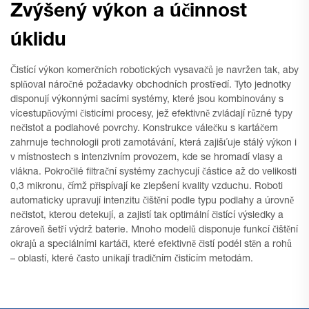
Zvýšený výkon a účinnost
úklidu
Čistící výkon komerčních robotických vysavačů je navržen tak, aby
splňoval náročné požadavky obchodních prostředí. Tyto jednotky
disponují výkonnými sacími systémy, které jsou kombinovány s
vícestupňovými čisticími procesy, jež efektivně zvládají různé typy
nečistot a podlahové povrchy. Konstrukce válečku s kartáčem
zahrnuje technologii proti zamotávání, která zajišťuje stálý výkon i
v místnostech s intenzivním provozem, kde se hromadí vlasy a
vlákna. Pokročilé filtrační systémy zachycují částice až do velikosti
0,3 mikronu, čímž přispívají ke zlepšení kvality vzduchu. Roboti
automaticky upravují intenzitu čištění podle typu podlahy a úrovně
nečistot, kterou detekují, a zajistí tak optimální čistící výsledky a
zároveň šetří výdrž baterie. Mnoho modelů disponuje funkcí čištění
okrajů a speciálními kartáči, které efektivně čistí podél stěn a rohů
– oblastí, které často unikají tradičním čistícím metodám.