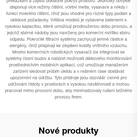
překážkám a zajistit důkladné pokrytí prostoru. Jednotky obvykle
disponují více režimy čištění, včetně metla, vysavače a někdy i
funkcí mokrého čištění, čímž jsou vhodné pro různé typy podlah a
úklidové požadavky. Většina modelů je vybavena bateriemi s
vysokou kapacitou, které umožňují prodlouženou dobu provozu, a
jejichž sběrné nádoby jsou navrženy pro komerční měřítko sběru
odpadu. Pokročilé filtrační systémy zachycují jemné částice a
alergény, čímž přispívají ke zlepšení kvality vnitřního vzduchu.
Mnoho komerčních robotických vysavačů lze integrovat se
systémy řízení budov a nabízet možnosti dálkového monitorování
prostřednictvím mobilních aplikací, což umožňuje manažerům
zařízení sledovat průběh úklidu a v reálném čase dostávat
upozornění na údržbu. Tyto přístroje jsou obzvlášť cenné pro
udržování čistoty v prostorách s vysokou návštěvností a mohou
pracovat mimo provozní dobu, aby minimalizovaly rušení běžného
provozu firem.
Nové produkty