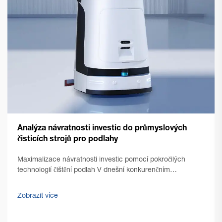
Analýza návratnosti investic do průmyslových
čisticích strojů pro podlahy
Maximalizace návratnosti investic pomocí pokročilých
technologií čištění podlah V dnešní konkurenčním
obchodním prostředí se manažeři objektů a vlastníci
podniků čím dál více soustředí na optimalizaci provozních
Zobrazit více
nákladů a zároveň na zachování bezchybné čistoty...