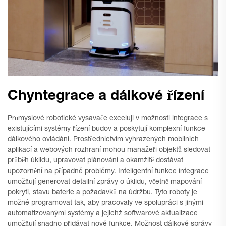
Chyntegrace a dálkové řízení
Průmyslové robotické vysavače excelují v možnosti integrace s
existujícími systémy řízení budov a poskytují komplexní funkce
dálkového ovládání. Prostřednictvím vyhrazených mobilních
aplikací a webových rozhraní mohou manažeři objektů sledovat
průběh úklidu, upravovat plánování a okamžitě dostávat
upozornění na případné problémy. Inteligentní funkce integrace
umožňují generovat detailní zprávy o úklidu, včetně mapování
pokrytí, stavu baterie a požadavků na údržbu. Tyto roboty je
možné programovat tak, aby pracovaly ve spolupráci s jinými
automatizovanými systémy a jejichž softwarové aktualizace
umožňují snadno přidávat nové funkce. Možnost dálkové správy