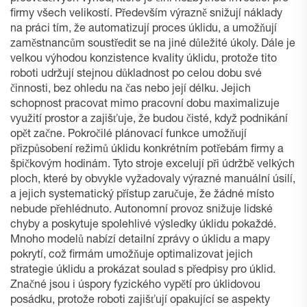
firmy všech velikostí. Především výrazně snižují náklady
na práci tím, že automatizují proces úklidu, a umožňují
zaměstnancům soustředit se na jiné důležité úkoly. Dále je
velkou výhodou konzistence kvality úklidu, protože tito
roboti udržují stejnou důkladnost po celou dobu své
činnosti, bez ohledu na čas nebo její délku. Jejich
schopnost pracovat mimo pracovní dobu maximalizuje
využití prostor a zajišťuje, že budou čisté, když podnikání
opět začne. Pokročilé plánovací funkce umožňují
přizpůsobení režimů úklidu konkrétním potřebám firmy a
špičkovým hodinám. Tyto stroje excelují při údržbě velkých
ploch, které by obvykle vyžadovaly výrazné manuální úsilí,
a jejich systematický přístup zaručuje, že žádné místo
nebude přehlédnuto. Autonomní provoz snižuje lidské
chyby a poskytuje spolehlivé výsledky úklidu pokaždé.
Mnoho modelů nabízí detailní zprávy o úklidu a mapy
pokrytí, což firmám umožňuje optimalizovat jejich
strategie úklidu a prokázat soulad s předpisy pro úklid.
Značné jsou i úspory fyzického vypětí pro úklidovou
posádku, protože roboti zajišťují opakující se aspekty