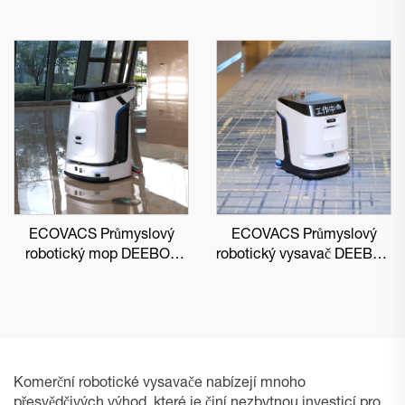
ECOVACS Průmyslový
ECOVACS Průmyslový
robotický mop DEEBOT
robotický vysavač DEEBOT
PRO M1
PRO K1 VAC
Komerční robotické vysavače nabízejí mnoho
přesvědčivých výhod, které je činí nezbytnou investicí pro