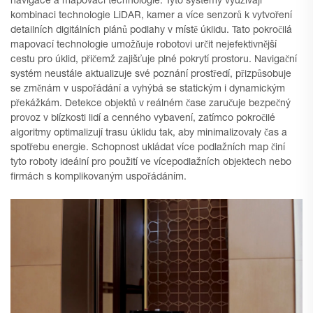
navigace a mapovací technologie. Tyto systémy využívají
kombinaci technologie LiDAR, kamer a více senzorů k vytvoření
detailních digitálních plánů podlahy v místě úklidu. Tato pokročilá
mapovací technologie umožňuje robotovi určit nejefektivnější
cestu pro úklid, přičemž zajišťuje plné pokrytí prostoru. Navigační
systém neustále aktualizuje své poznání prostředí, přizpůsobuje
se změnám v uspořádání a vyhýbá se statickým i dynamickým
překážkám. Detekce objektů v reálném čase zaručuje bezpečný
provoz v blízkosti lidí a cenného vybavení, zatímco pokročilé
algoritmy optimalizují trasu úklidu tak, aby minimalizovaly čas a
spotřebu energie. Schopnost ukládat více podlažních map činí
tyto roboty ideální pro použití ve vícepodlažních objektech nebo
firmách s komplikovaným uspořádáním.