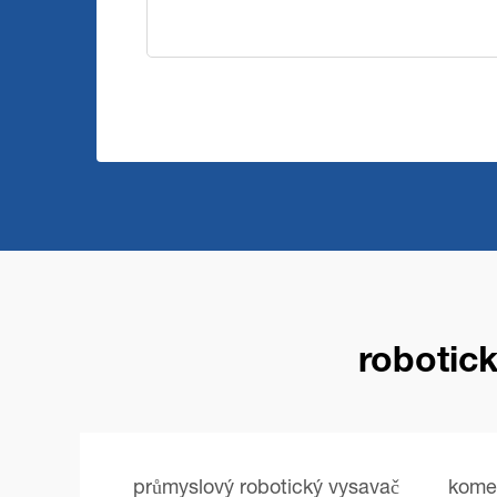
robotick
průmyslový robotický vysavač
komer