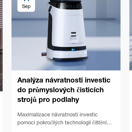
Sep
Analýza návratnosti investic
do průmyslových čisticích
strojů pro podlahy
Maximalizace návratnosti investic
pomocí pokročilých technologií čištění
podlah V dnešní konkurenčním