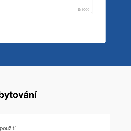
0/1000
ubytování
použití