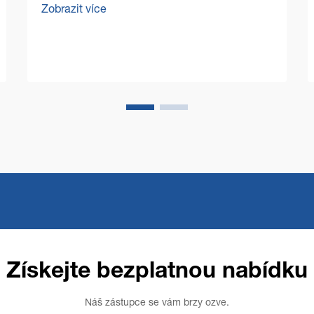
Zobrazit více
obchodním prostředí se manažeři
objektů a vlastníci podniků čím dál více
soustředí na optimalizaci provozních
nákladů a zároveň na zachování
bezchybné čistoty...
Získejte bezplatnou nabídku
Náš zástupce se vám brzy ozve.