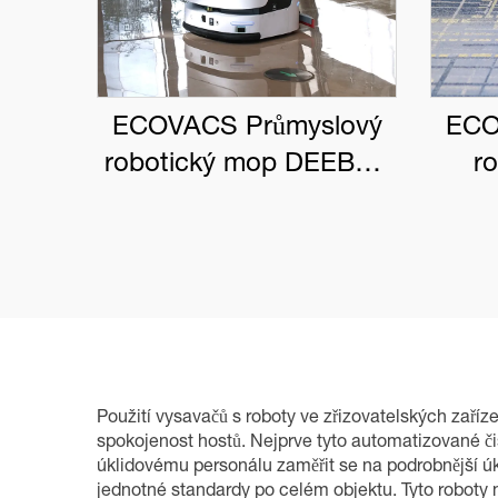
ECOVACS Průmyslový
ECO
robotický mop DEEBOT
r
PRO M1
DEE
Použití vysavačů s roboty ve zřizovatelských zaříz
spokojenost hostů. Nejprve tyto automatizované čis
úklidovému personálu zaměřit se na podrobnější úkl
jednotné standardy po celém objektu. Tyto roboty 