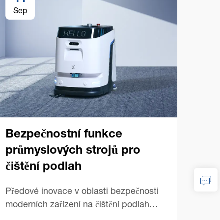
Sep
Se
Bezpečnostní funkce
Ko
průmyslových strojů pro
prů
čištění podlah
na
Předové inovace v oblasti bezpečnosti
Zákl
moderních zařízení na čištění podlah
prům
Vývoj komerčních strojů na čištění podlah
Náku