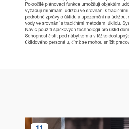
Pokročilé plánovací funkce umožňují objektům udrž
vyžadují minimální údržbu ve srovnání s tradičním
podrobné zprávy o úklidu a upozornění na údržbu, 
vody ve srovnání s tradičními metodami úklidu. Syst
Navíc použití špičkových technologií pro úklid d
Schopnost čistit pod nábytkem a v těžko dostupných
úklidového personálu, čímž se mohou snížit pracovn
11