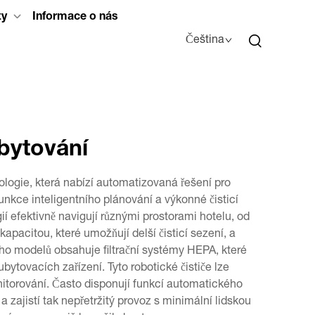
ty
Informace o nás
Čeština
ubytování
nologie, která nabízí automatizovaná řešení pro
unkce inteligentního plánování a výkonné čisticí
 efektivně navigují různými prostorami hotelu, od
pacitou, které umožňují delší čisticí sezení, a
o modelů obsahuje filtrační systémy HEPA, které
bytovacích zařízení. Tyto robotické čističe lze
itorování. Často disponují funkcí automatického
a zajistí tak nepřetržitý provoz s minimální lidskou