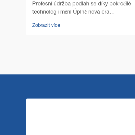
Profesní údržba podlah se díky pokročilé
technologii mění Úplně nová éra
profesionálního čištění se zahájila s
Zobrazit více
nástupem špičkových technologií pro
čištění podlah v komerčním prostředí.
Řízení zařízení se od té doby výrazně...