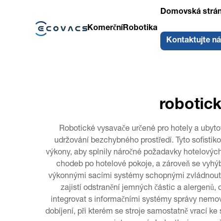
Domovská strá
Komerční
Robotika
Kontaktujte n
robotick
Robotické vysavače určené pro hotely a ubytova
udržování bezchybného prostředí. Tyto sofistiko
výkony, aby splnily náročné požadavky hotelových
chodeb po hotelové pokoje, a zároveň se vyhýba
výkonnými sacími systémy schopnými zvládnout r
zajistí odstranění jemných částic a alergenů, 
integrovat s informačními systémy správy nemov
dobíjení, při kterém se stroje samostatně vrací ke 