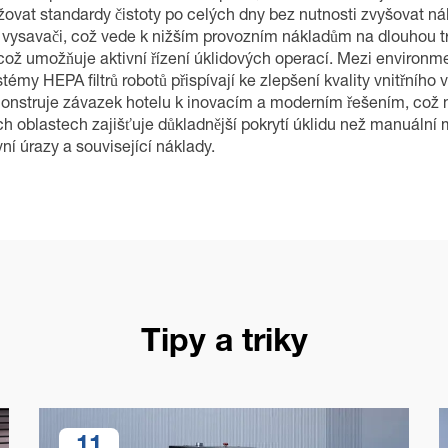
ovat standardy čistoty po celých dny bez nutnosti zvyšovat nák
i vysavači, což vede k nižším provozním nákladům na dlouhou tr
což umožňuje aktivní řízení úklidových operací. Mezi environme
émy HEPA filtrů robotů přispívají ke zlepšení kvality vnitřního
emonstruje závazek hotelu k inovacím a moderním řešením, což 
 oblastech zajišťuje důkladnější pokrytí úklidu než manuální m
í úrazy a související náklady.
Tipy a triky
11