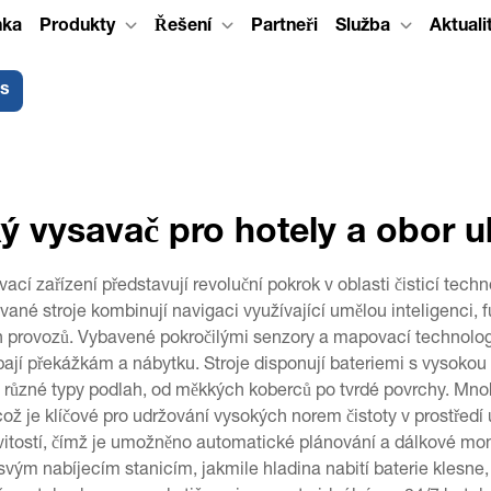
nka
Produkty
Řešení
Partneři
Služba
Aktuali
ás
ý vysavač pro hotely a obor 
cí zařízení představují revoluční pokrok v oblasti čisticí tech
vané stroje kombinují navigaci využívající umělou inteligenci, f
 provozů. Vybavené pokročilými senzory a mapovací technologií
jí překážkám a nábytku. Stroje disponují bateriemi s vysokou ka
ůzné typy podlah, od měkkých koberců po tvrdé povrchy. Mnoh
což je klíčové pro udržování vysokých norem čistoty v prostředí u
itostí, čímž je umožněno automatické plánování a dálkové mon
svým nabíjecím stanicím, jakmile hladina nabití baterie klesne, 