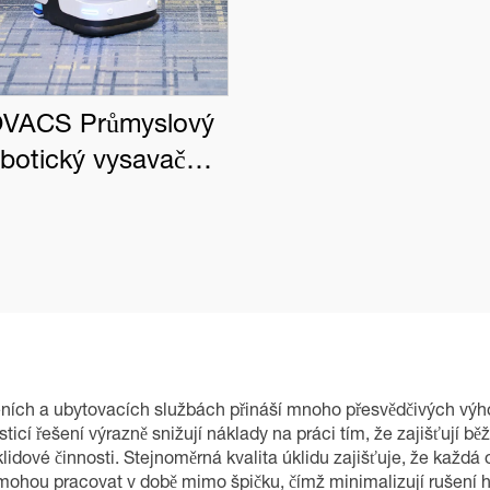
VACS Průmyslový
obotický vysavač
BOT PRO K1 VAC
eních a ubytovacích službách přináší mnoho přesvědčivých výhod,
ticí řešení výrazně snižují náklady na práci tím, že zajišťují 
idové činnosti. Stejnoměrná kvalita úklidu zajišťuje, že každá
mohou pracovat v době mimo špičku, čímž minimalizují rušení h