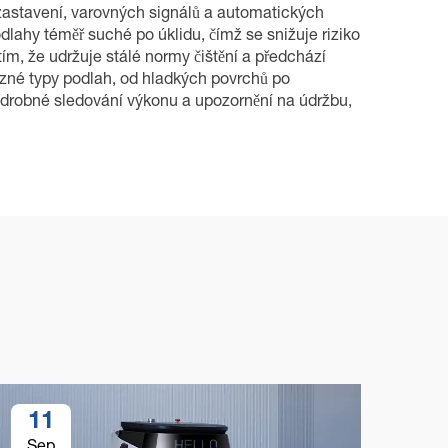
zastavení, varovných signálů a automatických
lahy téměř suché po úklidu, čímž se snižuje riziko
ím, že udržuje stálé normy čištění a předchází
různé typy podlah, od hladkých povrchů po
odrobné sledování výkonu a upozornění na údržbu,
11
1