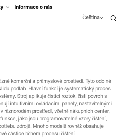
ty
Informace o nás
Čeština
 různé komerční a průmyslové prostředí. Tyto odolné
úklidu podlah. Hlavní funkcí je systematický proces
témy. Stroj aplikuje čisticí roztok, čistí povrch s
ují intuitivními ovládacími panely, nastavitelnými
 v různorodém prostředí, včetně nákupních center,
 funkce, jako jsou programovatelné vzory čištění,
í spotřebu zdrojů. Mnoho modelů rovněž obsahuje
hové částice během procesu čištění.