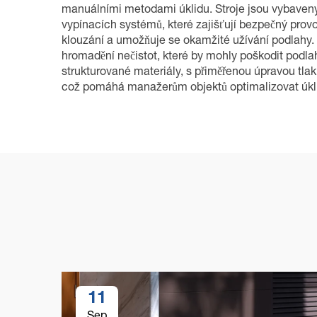
manuálními metodami úklidu. Stroje jsou vybaveny
vypínacích systémů, které zajišťují bezpečný prov
klouzání a umožňuje se okamžité užívání podlahy. P
hromadění nečistot, které by mohly poškodit podlah
strukturované materiály, s přiměřenou úpravou tla
což pomáhá manažerům objektů optimalizovat úklid
11