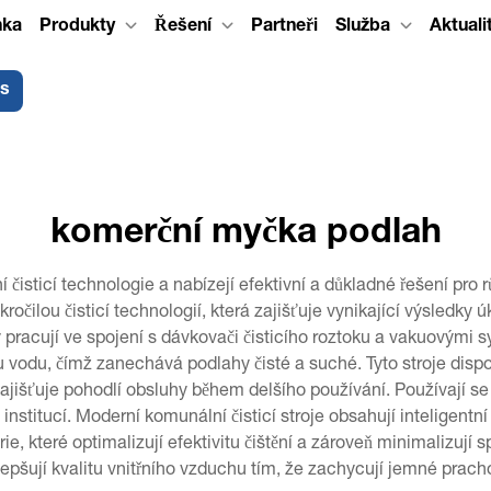
nka
Produkty
Řešení
Partneři
Služba
Aktuali
ás
komerční myčka podlah
í čisticí technologie a nabízejí efektivní a důkladné řešení pro
očilou čisticí technologií, která zajišťuje vynikající výsledky 
 pracují ve spojení s dávkovači čisticího roztoku a vakuovými sys
odu, čímž zanechává podlahy čisté a suché. Tyto stroje dispon
jišťuje pohodlí obsluhy během delšího používání. Používají se
institucí. Moderní komunální čisticí stroje obsahují inteligentní
ie, které optimalizují efektivitu čištění a zároveň minimalizuj
 zlepšují kvalitu vnitřního vzduchu tím, že zachycují jemné prac