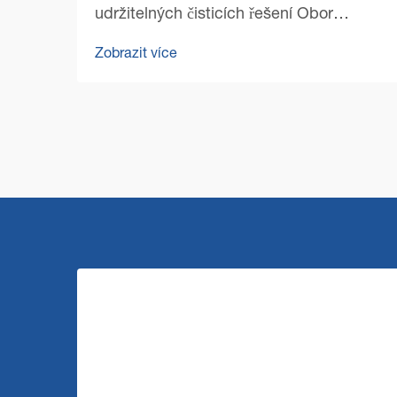
udržitelných čisticích řešení Obor
komerčního čištění se v posledních
Zobrazit více
letech výrazně proměnil, přičemž
udržitelnost se stala hlavním tématem.
Moderní stroje pro čištění podlah...