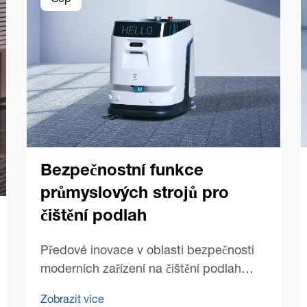
Sep
Bezpečnostní funkce
průmyslových strojů pro
čištění podlah
Předové inovace v oblasti bezpečnosti
moderních zařízení na čištění podlah
Vývoj komerčních strojů na čištění podlah
Zobrazit více
přinesl bezprecedentní efektivitu údržby