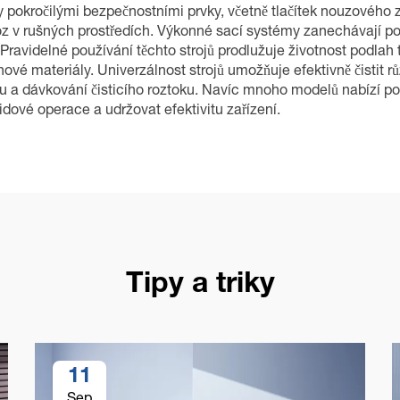
 pokročilými bezpečnostními prvky, včetně tlačítek nouzového 
oz v rušných prostředích. Výkonné sací systémy zanechávají pod
ravidelné používání těchto strojů prodlužuje životnost podlah t
ové materiály. Univerzálnost strojů umožňuje efektivně čistit 
ku a dávkování čisticího roztoku. Navíc mnoho modelů nabízí p
ové operace a udržovat efektivitu zařízení.
Tipy a triky
11