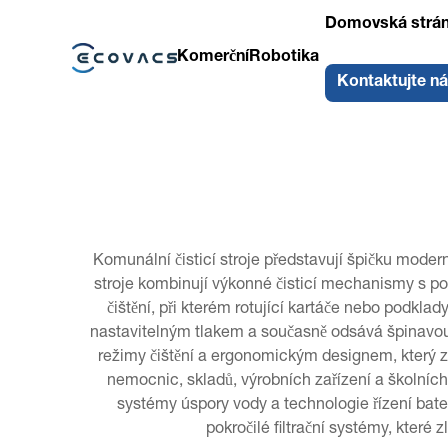
Domovská strá
Komerční
Robotika
Kontaktujte n
Komunální čisticí stroje představují špičku modern
stroje kombinují výkonné čisticí mechanismy s pokr
čištění, při kterém rotující kartáče nebo podklady
nastavitelným tlakem a současně odsává špinavou v
režimy čištění a ergonomickým designem, který za
nemocnic, skladů, výrobních zařízení a školních 
systémy úspory vody a technologie řízení bater
pokročilé filtrační systémy, které