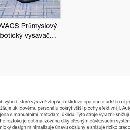
VACS Průmyslový
obotický vysavač
BOT PRO K1 VAC
h výhod, které výrazně zlepšují úklidové operace a údržbu objek
ňuje úklidovému personálu pokrýt větší plochy efektivněji. Aut
pojena s manuálními metodami úklidu. Tyto stroje výrazně snižují
icího roztoku je optimalizována díky přesným dávkovacím sys
ý design minimalizuje únavu obsluhy a snižuje riziko pracov