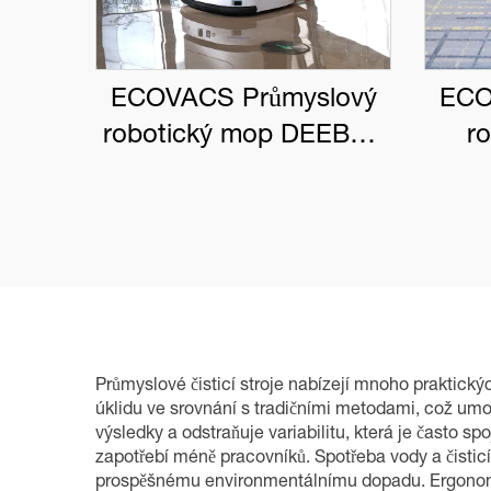
ECOVACS Průmyslový
ECO
robotický mop DEEBOT
r
PRO M1
DEE
Průmyslové čisticí stroje nabízejí mnoho praktickýc
úklidu ve srovnání s tradičními metodami, což umož
výsledky a odstraňuje variabilitu, která je často s
zapotřebí méně pracovníků. Spotřeba vody a čist
prospěšnému environmentálnímu dopadu. Ergonomick