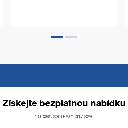
objektů, ale pravděpodobně důležitější
je, že zahájily éru zvýšené bezpečnosti
na pracovišti...
Získejte bezplatnou nabídku
Náš zástupce se vám brzy ozve.