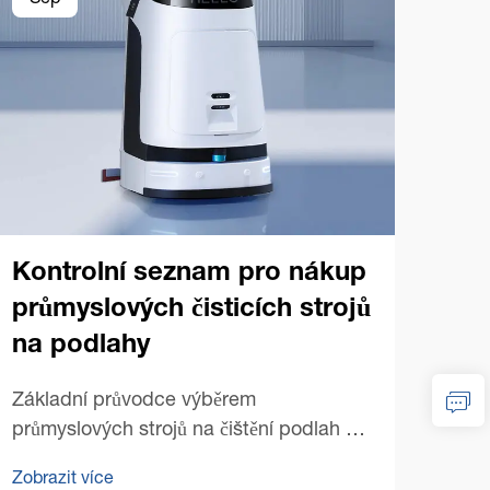
Sep
Se
Kontrolní seznam pro nákup
průmyslových čisticích strojů
na podlahy
Tip
prů
Základní průvodce výběrem
na
průmyslových strojů na čištění podlah –
Nákup vhodného průmyslového stroje na
Ovlá
Zobrazit více
čištění podlah může výrazně změnit