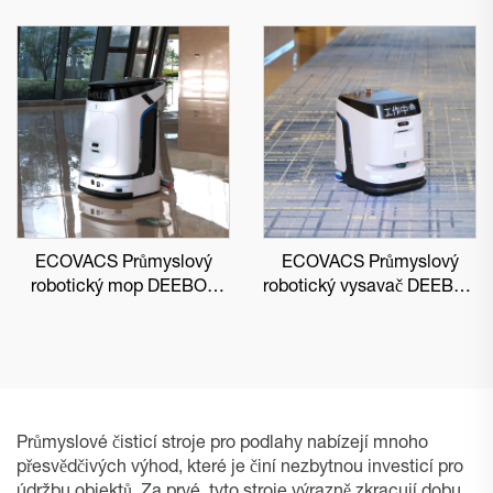
ECOVACS Průmyslový
ECOVACS Průmyslový
robotický mop DEEBOT
robotický vysavač DEEBOT
PRO M1
PRO K1 VAC
Průmyslové čisticí stroje pro podlahy nabízejí mnoho
přesvědčivých výhod, které je činí nezbytnou investicí pro