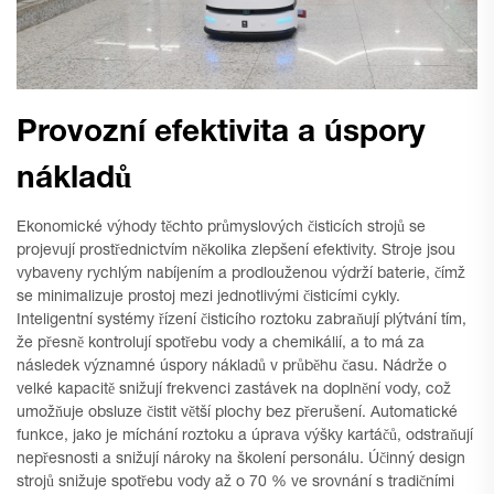
Provozní efektivita a úspory
nákladů
Ekonomické výhody těchto průmyslových čisticích strojů se
projevují prostřednictvím několika zlepšení efektivity. Stroje jsou
vybaveny rychlým nabíjením a prodlouženou výdrží baterie, čímž
se minimalizuje prostoj mezi jednotlivými čisticími cykly.
Inteligentní systémy řízení čisticího roztoku zabraňují plýtvání tím,
že přesně kontrolují spotřebu vody a chemikálií, a to má za
následek významné úspory nákladů v průběhu času. Nádrže o
velké kapacitě snižují frekvenci zastávek na doplnění vody, což
umožňuje obsluze čistit větší plochy bez přerušení. Automatické
funkce, jako je míchání roztoku a úprava výšky kartáčů, odstraňují
nepřesnosti a snižují nároky na školení personálu. Účinný design
strojů snižuje spotřebu vody až o 70 % ve srovnání s tradičními