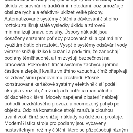
údržbu objektů. Za prvé, tyto stroje výrazně zkracují dobu
úklidu ve srovnání s tradičními metodami, což umožňuje
obsluze rychle a efektivně uklízet velké plochy.
Automatizované systémy čištění a dávkování čisticího
roztoku zajišťují stálé výsledky úklidu a zároveň
minimalizují únavu obsluhy. Úspory nákladů jsou
dosaženy snížením potřeby pracovních sil a optimálním
využitím čisticích roztoků. Vyspělé systémy odsávání vody
výrazně snižují riziko klouzání a pádů tím, že zanechají
podlahy téměř suché, a tím zvyšují bezpečnost na
pracovišti. Pokročilé filtrační systémy zachycují jemné
částice a zlepšují kvalitu vnitřního vzduchu, čímž přispívají
ke zdravějšímu pracovnímu prostředí. Přesně
konstruované kartáčové systémy efektivně čistí podél
okrajů a v rozích, čímž odpadá potřeba manuálního
důkladného čištění. Modely napájené z baterií nabízejí
pohodlí bezdrátového provozu a neomezený pohyb po
objektu. Odolná konstrukce strojů zaručuje dlouhou
trvanlivost, čímž se snižují náklady na údržbu a prostoje.
Moderní čisticí stroje pro podlahy jsou vybaveny
nastavitelnými režimy čištění, které se přizpůsobují různým