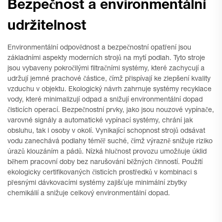
Bezpečnost a environmentální
udržitelnost
Environmentální odpovědnost a bezpečnostní opatření jsou
základními aspekty moderních strojů na mytí podlah. Tyto stroje
jsou vybaveny pokročilými filtračními systémy, které zachycují a
udržují jemné prachové částice, čímž přispívají ke zlepšení kvality
vzduchu v objektu. Ekologický návrh zahrnuje systémy recyklace
vody, které minimalizují odpad a snižují environmentální dopad
čisticích operací. Bezpečnostní prvky, jako jsou nouzové vypínače,
varovné signály a automatické vypínací systémy, chrání jak
obsluhu, tak i osoby v okolí. Vynikající schopnost strojů odsávat
vodu zanechává podlahy téměř suché, čímž výrazně snižuje riziko
úrazů klouzáním a pádů. Nízká hlučnost provozu umožňuje úklid
během pracovní doby bez narušování běžných činností. Použití
ekologicky certifikovaných čisticích prostředků v kombinaci s
přesnými dávkovacími systémy zajišťuje minimální zbytky
chemikálií a snižuje celkový environmentální dopad.