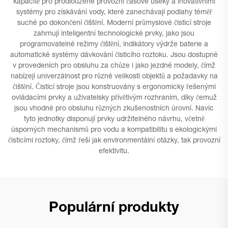
kapacitě pro prodloužené provozní časové úseky a inovativními
systémy pro získávání vody, které zanechávají podlahy téměř
suché po dokončení čištění. Moderní průmyslové čisticí stroje
zahrnují inteligentní technologické prvky, jako jsou
programovatelné režimy čištění, indikátory výdrže baterie a
automatické systémy dávkování čisticího roztoku. Jsou dostupné
v provedeních pro obsluhu za chůze i jako jezdné modely, čímž
nabízejí univerzálnost pro různé velikosti objektů a požadavky na
čištění. Čisticí stroje jsou konstruovány s ergonomicky řešenými
ovládacími prvky a uživatelsky přívětivým rozhraním, díky čemuž
jsou vhodné pro obsluhu různých zkušenostních úrovní. Navíc
tyto jednotky disponují prvky udržitelného návrhu, včetně
úsporných mechanismů pro vodu a kompatibilitu s ekologickými
čisticími roztoky, čímž řeší jak environmentální otázky, tak provozní
efektivitu.
Populární produkty