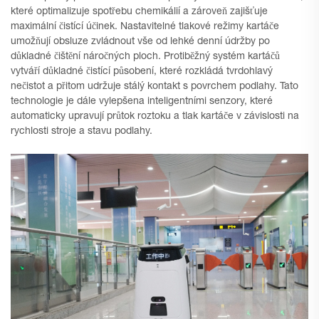
které optimalizuje spotřebu chemikálií a zároveň zajišťuje
maximální čistící účinek. Nastavitelné tlakové režimy kartáče
umožňují obsluze zvládnout vše od lehké denní údržby po
důkladné čištění náročných ploch. Protiběžný systém kartáčů
vytváří důkladné čistící působení, které rozkládá tvrdohlavý
nečistot a přitom udržuje stálý kontakt s povrchem podlahy. Tato
technologie je dále vylepšena inteligentními senzory, které
automaticky upravují průtok roztoku a tlak kartáče v závislosti na
rychlosti stroje a stavu podlahy.