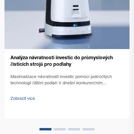
Analýza návratnosti investic do průmyslových
čisticích strojů pro podlahy
Maximalizace návratnosti investic pomocí pokročilých
technologií čištění podlah V dnešní konkurenčním
obchodním prostředí se manažeři objektů a vlastníci
podniků čím dál více soustředí na optimalizaci provozních
Zobrazit více
nákladů a zároveň na zachování bezchybné čistoty...