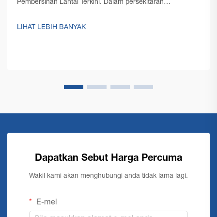
Pembersihan Lantai Terkini. Dalam persekitaran
perniagaan yang kompetitif pada hari ini, pengurus
kemudahan dan pemilik perniagaan semakin memberi
LIHAT LEBIH BANYAK
tumpuan kepada pengoptimuman kos operasi sambil
mengekalkan tahap kebersihan yang tinggi...
Dapatkan Sebut Harga Percuma
Wakil kami akan menghubungi anda tidak lama lagi.
E-mel