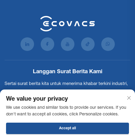
Langgan Surat Berita Kami
Sertai surat berita kita untuk menerima khabar terkini industri,
kemaskini dan penerangan dari pasukan kami.
We value your privacy
We use cookies and similar tools to provide our services. If you
Langgan
don't want to accept all cookies, click Personalize cookies.
Accept all
Hak Cipta © 2025 Ecovacs Commercial Robotics Co., Ltd. Semua hak