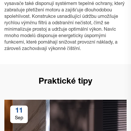
vysavače také disponují systémem tepelné ochrany, který
zabraňuje přetížení motoru a zajišťuje dlouhodobou
spolehlivost. Konstrukce usnadňující údržbu umožňuje
rychlou výměnu filtrů a odstranění nečistot, čímž se
minimalizuje prostoj a udržuje optimální výkon. Navíc
mnoho modelů disponuje energeticky úspornými
funkcemi, které pomáhají snižovat provozní náklady, a
zároveň zachovávají výkonné čištění.
Praktické tipy
11
Sep