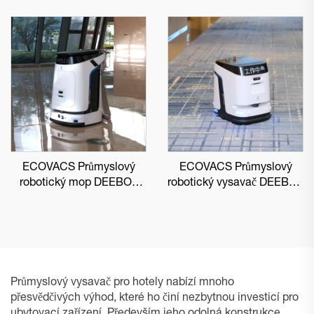
ECOVACS Průmyslový
ECOVACS Průmyslový
robotický mop DEEBOT
robotický vysavač DEEBOT
PRO M1
PRO K1 VAC
Průmyslový vysavač pro hotely nabízí mnoho
přesvědčivých výhod, které ho činí nezbytnou investicí pro