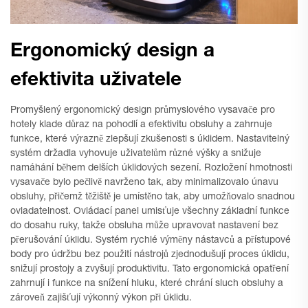
Ergonomický design a
efektivita uživatele
Promyšlený ergonomický design průmyslového vysavače pro
hotely klade důraz na pohodlí a efektivitu obsluhy a zahrnuje
funkce, které výrazně zlepšují zkušenosti s úklidem. Nastavitelný
systém držadla vyhovuje uživatelům různé výšky a snižuje
namáhání během delších úklidových sezení. Rozložení hmotnosti
vysavače bylo pečlivě navrženo tak, aby minimalizovalo únavu
obsluhy, přičemž těžiště je umístěno tak, aby umožňovalo snadnou
ovladatelnost. Ovládací panel umisťuje všechny základní funkce
do dosahu ruky, takže obsluha může upravovat nastavení bez
přerušování úklidu. Systém rychlé výměny nástavců a přístupové
body pro údržbu bez použití nástrojů zjednodušují proces úklidu,
snižují prostojy a zvyšují produktivitu. Tato ergonomická opatření
zahrnují i funkce na snížení hluku, které chrání sluch obsluhy a
zároveň zajišťují výkonný výkon při úklidu.