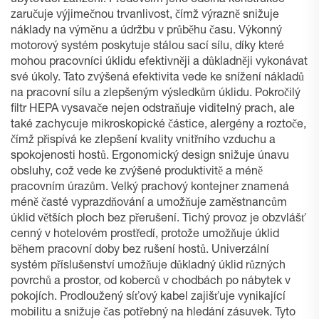
ubytovací zařízení. Především jeho odolná konstrukce
zaručuje výjimečnou trvanlivost, čímž výrazně snižuje
náklady na výměnu a údržbu v průběhu času. Výkonný
motorový systém poskytuje stálou sací sílu, díky které
mohou pracovníci úklidu efektivněji a důkladněji vykonávat
své úkoly. Tato zvýšená efektivita vede ke snížení nákladů
na pracovní sílu a zlepšeným výsledkům úklidu. Pokročilý
filtr HEPA vysavače nejen odstraňuje viditelný prach, ale
také zachycuje mikroskopické částice, alergény a roztoče,
čímž přispívá ke zlepšení kvality vnitřního vzduchu a
spokojenosti hostů. Ergonomický design snižuje únavu
obsluhy, což vede ke zvýšené produktivitě a méně
pracovním úrazům. Velký prachový kontejner znamená
méně časté vyprazdňování a umožňuje zaměstnancům
úklid větších ploch bez přerušení. Tichý provoz je obzvlášť
cenný v hotelovém prostředí, protože umožňuje úklid
během pracovní doby bez rušení hostů. Univerzální
systém příslušenství umožňuje důkladný úklid různých
povrchů a prostor, od koberců v chodbách po nábytek v
pokojích. Prodloužený síťový kabel zajišťuje vynikající
mobilitu a snižuje čas potřebný na hledání zásuvek. Tyto