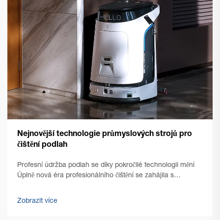
Nejnovější technologie průmyslových strojů pro
čištění podlah
Profesní údržba podlah se díky pokročilé technologii mění
Úplně nová éra profesionálního čištění se zahájila s
nástupem špičkových technologií pro čištění podlah v
komerčním prostředí. Řízení zařízení se od té doby
Zobrazit více
výrazně...