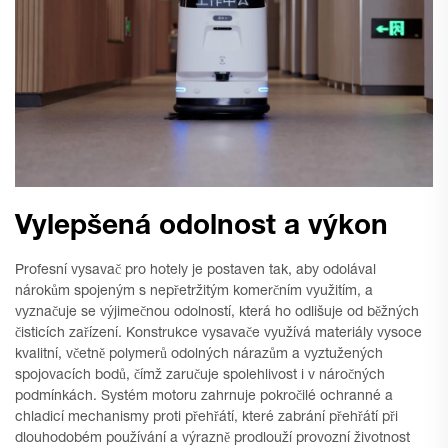
Vylepšená odolnost a výkon
Profesní vysavač pro hotely je postaven tak, aby odolával
nárokům spojeným s nepřetržitým komerčním využitím, a
vyznačuje se výjimečnou odolností, která ho odlišuje od běžných
čisticích zařízení. Konstrukce vysavače využívá materiály vysoce
kvalitní, včetně polymerů odolných nárazům a vyztužených
spojovacích bodů, čímž zaručuje spolehlivost i v náročných
podmínkách. Systém motoru zahrnuje pokročilé ochranné a
chladicí mechanismy proti přehřátí, které zabrání přehřátí při
dlouhodobém používání a výrazně prodlouží provozní životnost