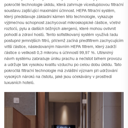
pokročilé technologie úklidu, která zahrnuje vícestupňovou filtrační
soustavu zajišťující maximální účinnost. HEPA filtrační systém,
který představuje základní kámen této technologie, vykazuje
výjimečnou schopnost zachycovat mikroskopické částice, včetně
roztočů, pylu a dalších běžných alergenů, které mohou ovlivnit
pohodlí a zdraví hostů. Tento sofistikovaný systém využívá řadu
postupně jemnějších filtrů, přičemž začíná předfiltrem zachycujícím
větší částice, následovaným hlavním HEPA filtrem, který zadrží
částice o velikosti 0,3 mikronu s účinností 99,97 %. Utěsněný
návrh systému zabraňuje úniku prachu a nečistot během provozu
a udržuje tak vysokou kvalitu vzduchu po celou dobu úklidu. Tato
pokročilá filtrační technologie má zvláštní význam při udržování
vysokých nároků na čistotu, jaké jsou očekávány v prostředí
luxusních hotelů.