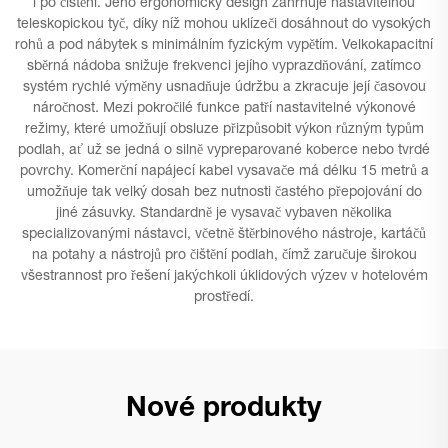
i po čištění. Jeho ergonomický design zahrnuje nastavitelnou
teleskopickou tyč, díky níž mohou uklízeči dosáhnout do vysokých
rohů a pod nábytek s minimálním fyzickým vypětím. Velkokapacitní
sběrná nádoba snižuje frekvenci jejího vyprazdňování, zatímco
systém rychlé výměny usnadňuje údržbu a zkracuje její časovou
náročnost. Mezi pokročilé funkce patří nastavitelné výkonové
režimy, které umožňují obsluze přizpůsobit výkon různým typům
podlah, ať už se jedná o silně vypreparované koberce nebo tvrdé
povrchy. Komerční napájecí kabel vysavače má délku 15 metrů a
umožňuje tak velký dosah bez nutnosti častého přepojování do
jiné zásuvky. Standardně je vysavač vybaven několika
specializovanými nástavci, včetně štěrbinového nástroje, kartáčů
na potahy a nástrojů pro čištění podlah, čímž zaručuje širokou
všestrannost pro řešení jakýchkoli úklidových výzev v hotelovém
prostředí.
Nové produkty