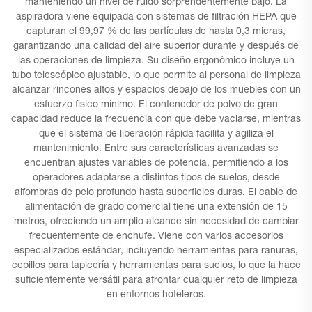
manteniendo un nivel de ruido sorprendentemente bajo. La
aspiradora viene equipada con sistemas de filtración HEPA que
capturan el 99,97 % de las partículas de hasta 0,3 micras,
garantizando una calidad del aire superior durante y después de
las operaciones de limpieza. Su diseño ergonómico incluye un
tubo telescópico ajustable, lo que permite al personal de limpieza
alcanzar rincones altos y espacios debajo de los muebles con un
esfuerzo físico mínimo. El contenedor de polvo de gran
capacidad reduce la frecuencia con que debe vaciarse, mientras
que el sistema de liberación rápida facilita y agiliza el
mantenimiento. Entre sus características avanzadas se
encuentran ajustes variables de potencia, permitiendo a los
operadores adaptarse a distintos tipos de suelos, desde
alfombras de pelo profundo hasta superficies duras. El cable de
alimentación de grado comercial tiene una extensión de 15
metros, ofreciendo un amplio alcance sin necesidad de cambiar
frecuentemente de enchufe. Viene con varios accesorios
especializados estándar, incluyendo herramientas para ranuras,
cepillos para tapicería y herramientas para suelos, lo que la hace
suficientemente versátil para afrontar cualquier reto de limpieza
en entornos hoteleros.