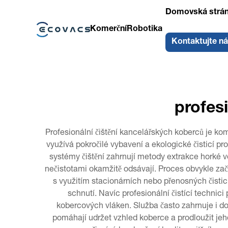
Domovská strá
Komerční
Robotika
Kontaktujte n
profes
Profesionální čištění kancelářských koberců je komp
využívá pokročilé vybavení a ekologické čisticí p
systémy čištění zahrnují metody extrakce horké vo
nečistotami okamžitě odsávají. Proces obvykle začí
s využitím stacionárních nebo přenosných čisticí
schnutí. Navíc profesionální čistící technic
kobercových vláken. Služba často zahrnuje i do
pomáhají udržet vzhled koberce a prodloužit jeho 