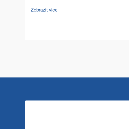
v rozsáhlých komerčních prostorech
Zobrazit více
představuje zvláštní výzvy, které
vyžadují odolná a efektivní řešení. Stroj
pro čištění podlah ve velkém...