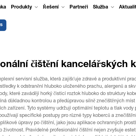
nka
Produkty
Řešení
Partneři
Služba
Aktuali
ás
ionální čištění kancelářských 
lexní servisní služba, která zajišťuje zdravé a produktivní pra
rostředky k odstranění hluboko uloženého prachu, alergenů a sk
dy, které zavádějí horký čisticí roztok hluboko do struktury k
ná důkladnou kontrolou a předúpravou silně znečištěných míst a
ch zařízení. Tyto systémy udržují optimální teplotu a tlak vody 
i používají specifické postupy pro různé typy koberců a znečiště
plňkové úpravy po čištění, jako jsou aplikace ochranných pros
životnost. Pravidelné profesionální čištění nejen zvyšuje estet