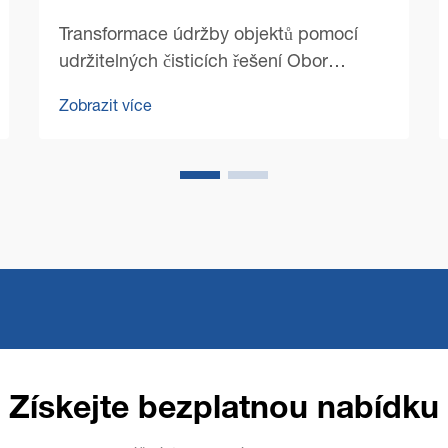
Transformace údržby objektů pomocí
udržitelných čisticích řešení Obor
komerčního čištění se v posledních
Zobrazit více
letech výrazně proměnil, přičemž
udržitelnost se stala hlavním tématem.
Moderní stroje pro čištění podlah...
Získejte bezplatnou nabídku