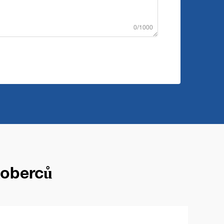
0/1000
koberců