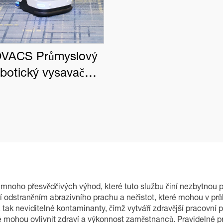
VACS Průmyslový
obotický vysavač
BOT PRO K1 VAC
í mnoho přesvědčivých výhod, které tuto službu činí nezbytnou 
 odstraněním abrazivního prachu a nečistot, které mohou v pr
, tak neviditelné kontaminanty, čímž vytváří zdravější pracovní p
é mohou ovlivnit zdraví a výkonnost zaměstnanců. Pravidelné pr