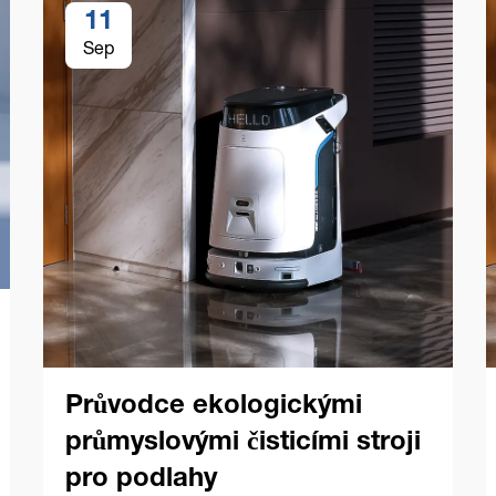
11
Sep
Průvodce ekologickými
průmyslovými čisticími stroji
pro podlahy