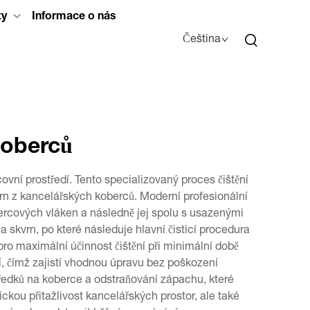
ty
Informace o nás
Čeština
koberců
covní prostředí. Tento specializovaný proces čištění
vrn z kancelářských koberců. Moderní profesionální
obercových vláken a následně jej spolu s usazenými
 skvrn, po které následuje hlavní čisticí procedura
pro maximální účinnost čištění při minimální době
ní, čímž zajistí vhodnou úpravu bez poškození
tředků na koberce a odstraňování zápachu, které
ickou přitažlivost kancelářských prostor, ale také