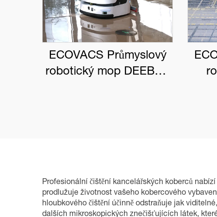
ECOVACS Průmyslový
ECO
robotický mop DEEBOT
r
PRO M1
DEE
Profesionální čištění kancelářských koberců nabíz
prodlužuje životnost vašeho kobercového vybavení
hloubkového čištění účinně odstraňuje jak viditelné
dalších mikroskopických znečišťujících látek, kter