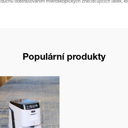
 vzduchu odstraňováním mikroskopických znečišťujících látek, 
Populární produkty