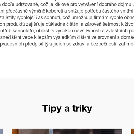
a dobře udržované, což je klíčové pro vytváření dobrého dojmu u
ání předčasné výměně koberců a snižuje potřebu častého vnitřníh
ajistily rychlejší čas schnutí, což umožňuje firmám rychle obn
ch produktů zajišťuje důkladné čištění a zároveň šetrnost k život
otřeb kanceláře, oblastí s vysokou návštěvností a zvláštních p
 a znečištění vede k lepším výsledkům čištění ve srovnání s do
a pracovních předpisů týkajících se zdraví a bezpečnosti, za
Tipy a triky