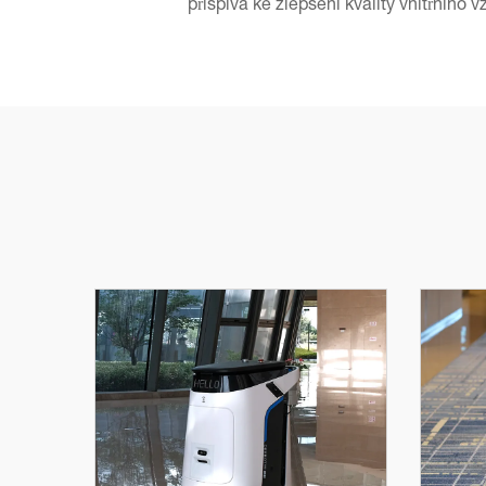
přispívá ke zlepšení kvality vnitřního