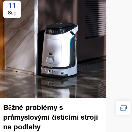
11
1
Sep
Se
Ko
prů
na
Běžné problémy s
průmyslovými čisticími stroji
Zákl
na podlahy
prům