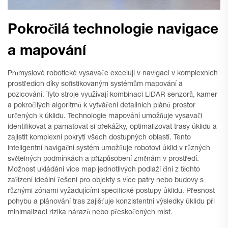
Pokročilá technologie navigace
a mapování
Průmyslové robotické vysavače excelují v navigaci v komplexních
prostředích díky sofistikovaným systémům mapování a
pozicování. Tyto stroje využívají kombinaci LiDAR senzorů, kamer
a pokročilých algoritmů k vytváření detailních plánů prostor
určených k úklidu. Technologie mapování umožňuje vysavači
identifikovat a pamatovat si překážky, optimalizovat trasy úklidu a
zajistit komplexní pokrytí všech dostupných oblastí. Tento
inteligentní navigační systém umožňuje robotovi úklid v různých
světelných podmínkách a přizpůsobení změnám v prostředí.
Možnost ukládání více map jednotlivých podlaží činí z těchto
zařízení ideální řešení pro objekty s více patry nebo budovy s
různými zónami vyžadujícími specifické postupy úklidu. Přesnost
pohybu a plánování tras zajišťuje konzistentní výsledky úklidu při
minimalizaci rizika nárazů nebo přeskočených míst.