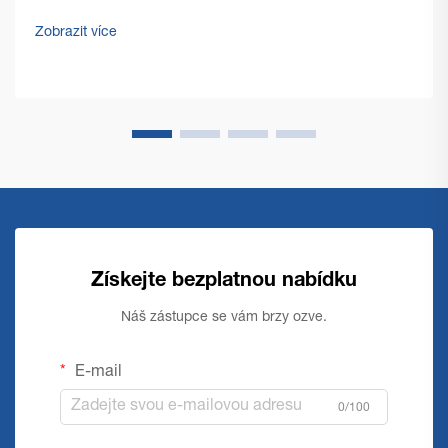
obchodním prostředí se manažeři objektů a vlastníci
podniků čím dál více soustředí na optimalizaci provozních
Zobrazit více
nákladů a zároveň na zachování bezchybné čistoty...
Získejte bezplatnou nabídku
Náš zástupce se vám brzy ozve.
E-mail
0/100