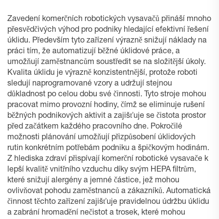
Zavedení komerčních robotických vysavačů přináší mnoho
přesvědčivých výhod pro podniky hledající efektivní řešení
úklidu. Především tyto zařízení výrazně snižují náklady na
práci tím, že automatizují běžné úklidové práce, a
umožňují zaměstnancům soustředit se na složitější úkoly.
Kvalita úklidu je výrazně konzistentnější, protože roboti
sledují naprogramované vzory a udržují stejnou
důkladnost po celou dobu své činnosti. Tyto stroje mohou
pracovat mimo provozní hodiny, čímž se eliminuje rušení
běžných podnikových aktivit a zajišťuje se čistota prostor
před začátkem každého pracovního dne. Pokročilé
možnosti plánování umožňují přizpůsobení úklidových
rutin konkrétním potřebám podniku a špičkovým hodinám.
Z hlediska zdraví přispívají komerční robotické vysavače k
lepší kvalitě vnitřního vzduchu díky svým HEPA filtrům,
které snižují alergény a jemné částice, jež mohou
ovlivňovat pohodu zaměstnanců a zákazníků. Automatická
činnost těchto zařízení zajišťuje pravidelnou údržbu úklidu
a zabrání hromadění nečistot a trosek, které mohou