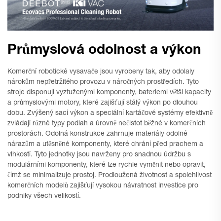
Průmyslová odolnost a výkon
Komerční robotické vysavače jsou vyrobeny tak, aby odolaly
nárokům nepřetržitého provozu v náročných prostředích. Tyto
stroje disponují vyztuženými komponenty, bateriemi větší kapacity
a průmyslovými motory, které zajišťují stálý výkon po dlouhou
dobu. Zvýšený sací výkon a speciální kartáčové systémy efektivně
zvládají různé typy podlah a úrovně nečistot běžné v komerčních
prostorách. Odolná konstrukce zahrnuje materiály odolné
nárazům a utěsněné komponenty, které chrání před prachem a
vlhkostí. Tyto jednotky jsou navrženy pro snadnou údržbu s
modulárními komponenty, které lze rychle vyměnit nebo opravit,
čímž se minimalizuje prostoj. Prodloužená životnost a spolehlivost
komerčních modelů zajišťují vysokou návratnost investice pro
podniky všech velikostí.