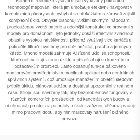
Komerční robotické vysavače jsou vybaveny pokročilou
technologií mapování, která jim umožňuje efektivně navigovat v
komplexních půdorysech, vyhýbat se překážkám a zároveň zajistit
komplexní úklid. Obvykle disponují většími sběrnými nádobami,
prodlouženou výdrží baterie a odolnější konstrukcí ve srovnání s
modely pro domácnost. Tyto jednotky dokáží efektivně zvládnout
oblasti s vysokou návštěvností, přičemž využívají více kartáčů a
pokročilé filtrační systémy pro sběr nečistot, prachu a jemných
částic. Mnoho modelů zahrnuje AI řízené učící se schopnosti,
které optimalizují vzorce úklidu a přizpůsobují se konkrétním
požadavkům prostředí. Často obsahují funkce dálkového
monitorování prostřednictvím mobilních aplikací nebo centrálních
správních systémů, což umožňuje manažerům objektů sledovat
průběh úklidu, plánovat údržbu a dostávat upozornění v reálném
čase. Stroje jsou navrženy tak, aby bezproblémově fungovaly v
různých komerčních prostředích, od kancelářských budov a
obchodních prostor až po hotely a školní zařízení, přičemž pracují
mimo pracovní dobu, aby minimalizovaly narušení běžného
provozu.