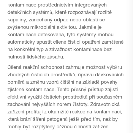
kontaminace prostřednictvím integrovaných
detekčních systémů, které rozpoznávají rozlité
kapaliny, zanechaný odpad nebo oblasti se
zvýšenou mikrobiální aktivitou. Jakmile je
kontaminace detekována, tyto systémy mohou
automaticky spustit cílené čisticí opatření zaměřené
na konkrétní typ a závažnost kontaminace bez
nutnosti lidského zásahu.
Cílená reakční schopnost zahrnuje možnost výběru
vhodných čisticích prostředků, úpravu dávkovacích
poměrů a změnu vzorů čištění na základě povahy
zjištěné kontaminace. Tento přesný přístup zajistí
efektivní využití čisticích prostředků při současném
zachování nejvyšších norem čistoty. Zdravotnická
zařízení profitují z okamžité reakce na kontaminaci,
která brání šíření patogenů ještě před tím, než by
mohly být rozptýleny běžnou činností zařízení.