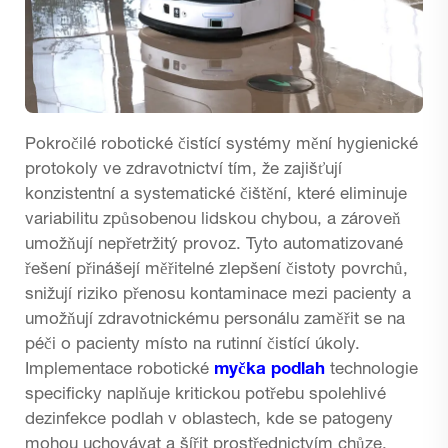
Pokročilé robotické čistící systémy mění hygienické
protokoly ve zdravotnictví tím, že zajišťují
konzistentní a systematické čištění, které eliminuje
variabilitu způsobenou lidskou chybou, a zároveň
umožňují nepřetržitý provoz. Tyto automatizované
řešení přinášejí měřitelné zlepšení čistoty povrchů,
snižují riziko přenosu kontaminace mezi pacienty a
umožňují zdravotnickému personálu zaměřit se na
péči o pacienty místo na rutinní čistící úkoly.
Implementace robotické
myčka podlah
technologie
specificky naplňuje kritickou potřebu spolehlivé
dezinfekce podlah v oblastech, kde se patogeny
mohou uchovávat a šířit prostřednictvím chůze.