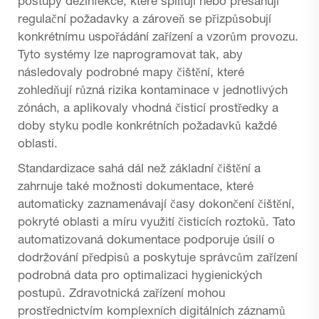
postupy dezinfekce, které splňují nebo přesahují
regulační požadavky a zároveň se přizpůsobují
konkrétnímu uspořádání zařízení a vzorům provozu.
Tyto systémy lze naprogramovat tak, aby
následovaly podrobné mapy čištění, které
zohledňují různá rizika kontaminace v jednotlivých
zónách, a aplikovaly vhodná čisticí prostředky a
doby styku podle konkrétních požadavků každé
oblasti.
Standardizace sahá dál než základní čištění a
zahrnuje také možnosti dokumentace, které
automaticky zaznamenávají časy dokončení čištění,
pokryté oblasti a míru využití čisticích roztoků. Tato
automatizovaná dokumentace podporuje úsilí o
dodržování předpisů a poskytuje správcům zařízení
podrobná data pro optimalizaci hygienických
postupů. Zdravotnická zařízení mohou
prostřednictvím komplexních digitálních záznamů