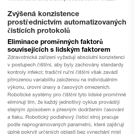
Zvýšená konzistence
prostřednictvím automatizovaných
čistících protokolů
Eliminace proměnných faktorů
souvisejících s lidským faktorem
Zdravotnická zařízení vyžadují absolutní konzistenci
v postupech čištění, aby byly zachovány standardy
kontroly infekcí; tradiční ruční čištění však zavádí
přirozenou variabilitu založenou na individuálním
výkonu, úrovni únavy a časových omezeních.
Robotické systémy pro čištění tyto lidské proměnné
eliminují tím, že každý jednotlivý cyklus provádějí
stejným způsobem s přesným dodržením časování
a tlaku. Robotický podlahový čisticí stroj pracuje
podle naprogramovaných parametrů, které zajišťují
úplné pokrytí určených oblastí bez vynechání míst