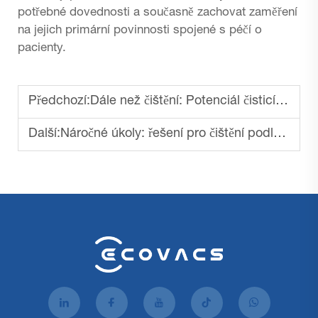
potřebné dovednosti a současně zachovat zaměření
na jejich primární povinnosti spojené s péčí o
pacienty.
Předchozí:
Dále než čištění: Potenciál čisticích robotů pro sběr dat
Další:
Náročné úkoly: řešení pro čištění podlah v průmyslových prostorách, skladových halech a továrnách