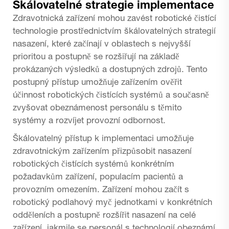
Škálovatelné strategie implementace
Zdravotnická zařízení mohou zavést robotické čistící
technologie prostřednictvím škálovatelných strategií
nasazení, které začínají v oblastech s nejvyšší
prioritou a postupně se rozšiřují na základě
prokázaných výsledků a dostupných zdrojů. Tento
postupný přístup umožňuje zařízením ověřit
účinnost robotických čistících systémů a současně
zvyšovat obeznámenost personálu s těmito
systémy a rozvíjet provozní odbornost.
Škálovatelný přístup k implementaci umožňuje
zdravotnickým zařízením přizpůsobit nasazení
robotických čistících systémů konkrétním
požadavkům zařízení, populacím pacientů a
provozním omezením. Zařízení mohou začít s
robotický podlahový myč
jednotkami v konkrétních
odděleních a postupně rozšířit nasazení na celé
zařízení, jakmile se personál s technologií obeznámí