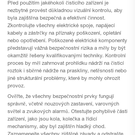
Před použitím jakéhokoli čisticího zařízení je
nezbytné provést důkladnou vizuální kontrolu, aby
byla zajištěna bezpečná a efektivní činnost.
Zkontrolujte všechny elektrické spoje, napájecí
kabely a zástrčky na příznaky poškození, opletání
nebo opotřebení. Poškozené elektrické komponenty
představují vážná bezpečnostní rizika a měly by být
okamžitě řešeny kvalifikovanými techniky. Kontrolní
proces by měl zahrnovat prohlídku nádrží na čisticí
roztok i sběrné nádrže na praskliny, netěsnosti nebo
jiné strukturální problémy, které by mohly ohrozit
provoz.
Ověřte, že všechny bezpečnostní prvky fungují
správně, včetně nouzových zastavení, varovných
světel a zvukových alarmů. Otestujte pohyblivé části
zařízení, jako jsou kola, kolečka a řídicí
mechanismy, aby byl zajištěn hladký chod.
Zaznamenejte všechny zjištěné závady a odstraňte