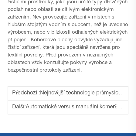
čisticími prostředky, jako jsou určité typy dřevěných
podlah nebo oblasti se citlivým elektronickým
zařízením. Nev provozujte zařízení v místech s
hlubším stojatým vodním sloupcem, než je uvedeno
výrobcem, nebo v blízkosti odhalených elektrických
připojení. Kobercové plochy obvykle vyžadují jiné
čisticí zařízení, která jsou speciálně navržena pro
textilní povrchy. Před provozem v neznámých
oblastech vždy konzultujte pokyny výrobce a
bezpečnostní protokoly zařízení.
Předchozí :
Nejnovější technologie průmyslových čisticích strojů na podlahy
Další:
Automatické versus manuální komerční čističe podlah