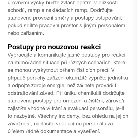
úrovněmi výšky buďte zvlášť opatrní v blízkosti
schodů, ramp a nakládacích ramp. Dodržujte
stanovené provozní směry a postupy ustupování,
pokud sdílíte pracovní prostor s jiným personálem
nebo zařízením.
Postupy pro nouzovou reakci
Vypracujte a komunikujte jasné postupy pro reakci
na mimořádné situace při různých scénářích, které
se mohou vyskytnout během čisticích prací. V
případě poruchy zařízení okamžitě vypněte jednotku
a odpojte zdroje energie, než začnete provádět
odstraňování závad. Při úniku chemikálií dodržujte
stanovené postupy pro omezení a čištění, zároveň
zajistěte vhodné větrání a evakuaci personálu, je-li
to nezbytné. Všechny incidenty, bez ohledu na jejich
závažnost, nahlásíte vedoucímu personálu za
účelem řádné dokumentace a vyšetření.