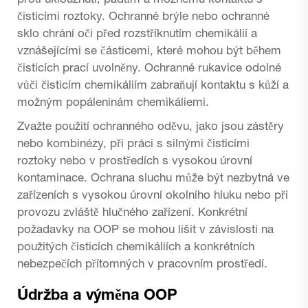
proti uklouznutí, pádům a možnému kontaktu s
čisticími roztoky. Ochranné brýle nebo ochranné
sklo chrání oči před rozstříknutím chemikálií a
vznášejícími se částicemi, které mohou být během
čisticích prací uvolněny. Ochranné rukavice odolné
vůči čisticím chemikáliím zabraňují kontaktu s kůží a
možným popáleninám chemikáliemi.
Zvažte použití ochranného oděvu, jako jsou zástěry
nebo kombinézy, při práci s silnými čisticími
roztoky nebo v prostředích s vysokou úrovní
kontaminace. Ochrana sluchu může být nezbytná ve
zařízeních s vysokou úrovní okolního hluku nebo při
provozu zvláště hlučného zařízení. Konkrétní
požadavky na OOP se mohou lišit v závislosti na
použitých čisticích chemikáliích a konkrétních
nebezpečích přítomných v pracovním prostředí.
Údržba a výměna OOP