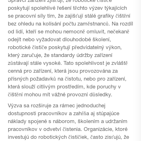
Správci zařízení zjišťují, že robotické čističe
poskytují spolehlivé řešení těchto výzev týkajících
se pracovní síly tím, že zajišťují stálé grafiky čištění
bez ohledu na kolísání počtu zaměstnanců. Na rozdíl
od lidí, kteří se mohou nemocně omluvit, nečekaně
odejít nebo vyžadovat dlouhodobé školení,
robotické čističe poskytují předvídatelný výkon,
který zaručuje, že standardy údržby zařízení
zůstávají stále vysoké. Tato spolehlivost je zvláště
cenná pro zařízení, která jsou provozována za
přísných požadavků na čistotu, nebo pro zařízení,
která slouží citlivým prostředím, kde poruchy v
čištění mohou mít vážné provozní důsledky.
Výzva sa rozširuje za rámec jednoduchej
dostupnosti pracovníkov a zahŕňa aj stúpajúce
náklady spojené s náborom, školením a udržaním
pracovníkov v odvetví čistenia. Organizácie, ktoré
investujú do robotických čističiek, často zisťujú, že