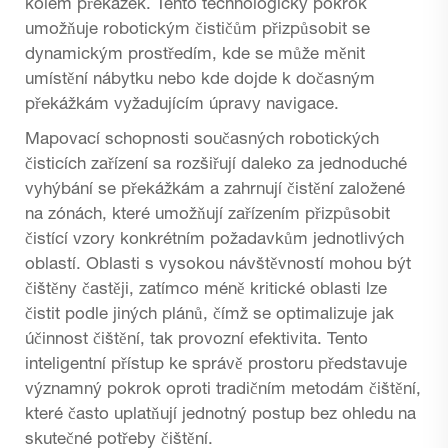
kolem překážek. Tento technologický pokrok
umožňuje robotickým čističům přizpůsobit se
dynamickým prostředím, kde se může měnit
umístění nábytku nebo kde dojde k dočasným
překážkám vyžadujícím úpravy navigace.
Mapovací schopnosti současných robotických
čisticích zařízení sa rozšiřují daleko za jednoduché
vyhýbání se překážkám a zahrnují čistění založené
na zónách, které umožňují zařízením přizpůsobit
čistící vzory konkrétním požadavkům jednotlivých
oblastí. Oblasti s vysokou návštěvností mohou být
čištěny častěji, zatímco méně kritické oblasti lze
čistit podle jiných plánů, čímž se optimalizuje jak
účinnost čištění, tak provozní efektivita. Tento
inteligentní přístup ke správě prostoru představuje
významný pokrok oproti tradičním metodám čištění,
které často uplatňují jednotný postup bez ohledu na
skutečné potřeby čištění.