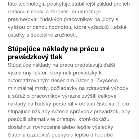
táto technológia poskytuje stabilnejší základ pre ich
čistiacu činnosť a zároveň im umožňuje
presmerovať ľudských pracovníkov na úlohy s
vyššou pridanou hodnotou, ktoré vyžadujú ľudské
úsudky a špeciálne zručnosti.
Stúpajúce náklady na prácu a
prevádzkový tlak
Stúpajúce náklady na prácu predstavujú ďalší
významný faktor, ktorý núti prevádzky k
automatizovaným riešeniam čistenia. Zvýšenie
minimálnej mzdy, požiadavky na zdravotné výhody
a súťaž o pracovníkov výrazne zvýšili celkové
náklady na ľudský personál v oblasti čistenia. Tieto
stúpajúce náklady nútenia správcov prevádzok, aby
posúdili alternatívne prístupy, ktoré dokážu
dosiahnuť rovnocenné alebo lepšie výsledky
čistenia a zároveň poskytnú lepšiu dlhodobú