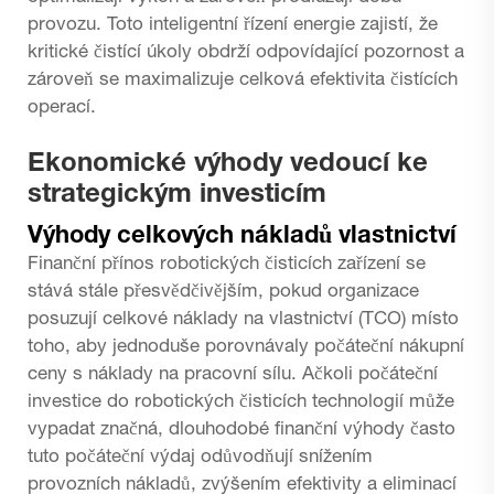
provozu. Toto inteligentní řízení energie zajistí, že
kritické čistící úkoly obdrží odpovídající pozornost a
zároveň se maximalizuje celková efektivita čistících
operací.
Ekonomické výhody vedoucí ke
strategickým investicím
Výhody celkových nákladů vlastnictví
Finanční přínos robotických čisticích zařízení se
stává stále přesvědčivějším, pokud organizace
posuzují celkové náklady na vlastnictví (TCO) místo
toho, aby jednoduše porovnávaly počáteční nákupní
ceny s náklady na pracovní sílu. Ačkoli počáteční
investice do robotických čisticích technologií může
vypadat značná, dlouhodobé finanční výhody často
tuto počáteční výdaj odůvodňují snížením
provozních nákladů, zvýšením efektivity a eliminací