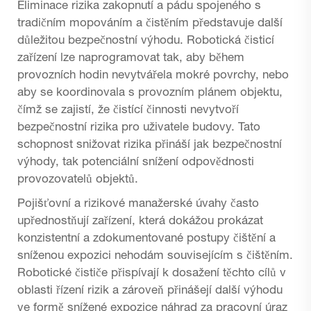
Eliminace rizika zakopnutí a pádu spojeného s
tradičním mopováním a čistěním představuje další
důležitou bezpečnostní výhodu. Robotická čisticí
zařízení lze naprogramovat tak, aby během
provozních hodin nevytvářela mokré povrchy, nebo
aby se koordinovala s provozním plánem objektu,
čímž se zajistí, že čistící činnosti nevytvoří
bezpečnostní rizika pro uživatele budovy. Tato
schopnost snižovat rizika přináší jak bezpečnostní
výhody, tak potenciální snížení odpovědnosti
provozovatelů objektů.
Pojišťovní a rizikové manažerské úvahy často
upřednostňují zařízení, která dokážou prokázat
konzistentní a zdokumentované postupy čištění a
sníženou expozici nehodám souvisejícím s čištěním.
Robotické čističe přispívají k dosažení těchto cílů v
oblasti řízení rizik a zároveň přinášejí další výhodu
ve formě snížené expozice náhrad za pracovní úraz