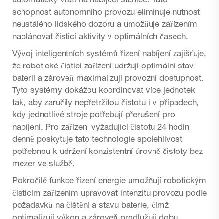
automaticky vrátí na nabíjecí stanice. Tato
schopnost autonomního provozu eliminuje nutnost
neustálého lidského dozoru a umožňuje zařízením
naplánovat čisticí aktivity v optimálních časech.
Vývoj inteligentních systémů řízení nabíjení zajišťuje,
že robotické čisticí zařízení udržují optimální stav
baterií a zároveň maximalizují provozní dostupnost.
Tyto systémy dokážou koordinovat více jednotek
tak, aby zaručily nepřetržitou čistotu i v případech,
kdy jednotlivé stroje potřebují přerušení pro
nabíjení. Pro zařízení vyžadující čistotu 24 hodin
denně poskytuje tato technologie spolehlivost
potřebnou k udržení konzistentní úrovně čistoty bez
mezer ve službě.
Pokročilé funkce řízení energie umožňují robotickým
čisticím zařízením upravovat intenzitu provozu podle
požadavků na čištění a stavu baterie, čímž
optimalizují výkon a zároveň prodlužují dobu