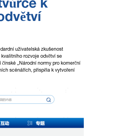
tvůrce k
odvětví
andardní uživatelská zkušenost
valitního rozvoje odvětví se
 čínské „Národní normy pro komerční
ích scénářích, přispěla k vytvoření