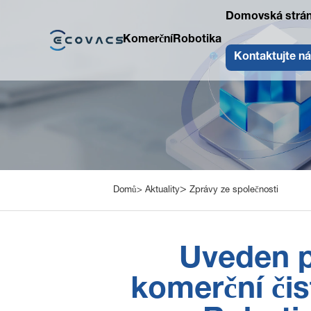
Domovská strá
Komerční
Robotika
Kontaktujte n
>
Domů>
Aktuality
Zprávy ze společnosti
Uveden p
komerční či