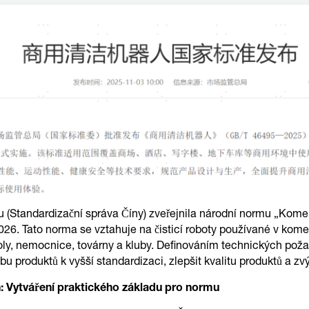
u (Standardizační správa Číny) zveřejnila národní normu „Kome
026. Tato norma se vztahuje na čisticí roboty používané v kome
oly, nemocnice, továrny a kluby. Definováním technických požad
u produktů k vyšší standardizaci, zlepšit kvalitu produktů a zv
h: Vytváření praktického základu pro normu