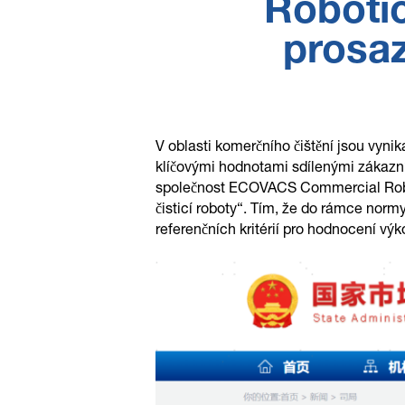
Robotic
prosaz
V oblasti komerčního čištění jsou vynik
klíčovými hodnotami sdílenými zákazní
společnost ECOVACS Commercial Roboti
čisticí roboty“. Tím, že do rámce norm
referenčních kritérií pro hodnocení výk