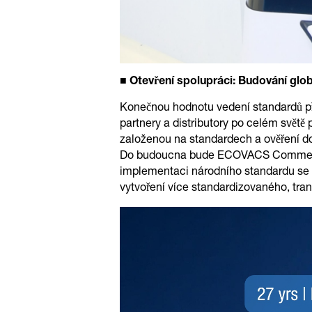
■ Otevření spolupráci: Budování glob
Konečnou hodnotu vedení standardů př
partnery a distributory po celém světě 
založenou na standardech a ověření do
Do budoucna bude ECOVACS Commercial 
implementaci národního standardu se 
vytvoření více standardizovaného, tra