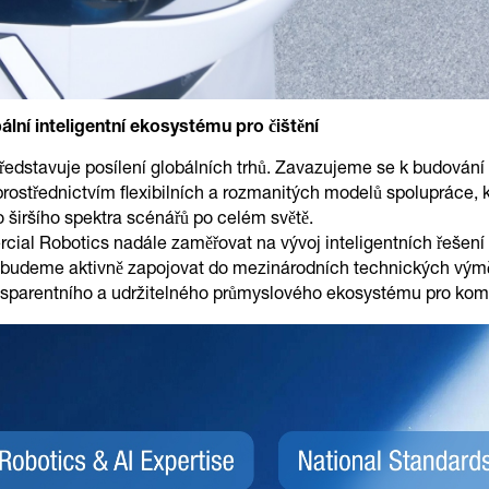
ální inteligentní ekosystému pro čištění
edstavuje posílení globálních trhů. Zavazujeme se k budování
prostřednictvím flexibilních a rozmanitých modelů spolupráce, kt
 širšího spektra scénářů po celém světě.
Robotics nadále zaměřovat na vývoj inteligentních řešení pr
budeme aktivně zapojovat do mezinárodních technických výmě
nsparentního a udržitelného průmyslového ekosystému pro komerč