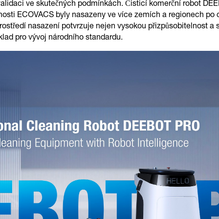
validaci ve skutečných podmínkách. Čisticí komerční robot 
sti ECOVACS byly nasazeny ve více zemích a regionech po ce
ostředí nasazení potvrzuje nejen vysokou přizpůsobitelnost a s
klad pro vývoj národního standardu.