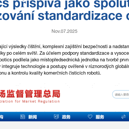
s přispívá jako spolu
ování standardizace 
Nov.07.2025
ající výsledky čištění, komplexní zajištění bezpečnosti a nadst
ky po celém světě. Za účelem podpory standardizace a vysoce k
cs podílela jako místopředsednická jednotka na tvorbě první
y integruje technologie a postupy ověřené v různorodých globáln
onu a kontrolu kvality komerčních čisticích robotů.