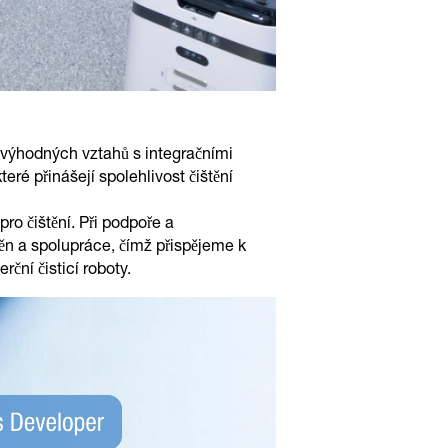
 výhodných vztahů s integračními
eré přinášejí spolehlivost čištění
o čištění. Při podpoře a
n a spolupráce, čímž přispějeme k
ní čisticí roboty.