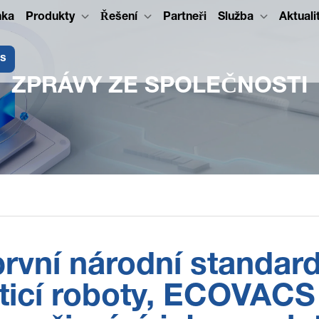
nka
Produkty
Řešení
Partneři
Služba
Aktuali
ás
ZPRÁVY ZE SPOLEČNOSTI
rvní národní standard
sticí roboty, ECOVAC