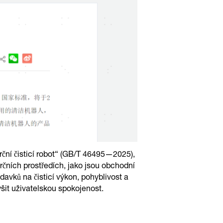
rční čisticí robot“ (GB/T 46495—2025),
rčních prostředích, jako jsou obchodní
avků na čisticí výkon, pohyblivost a
ýšit uživatelskou spokojenost.