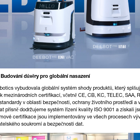
 Budování důvěry pro globální nasazení
cs vybudovala globální systém shody produktů, který splňuje
ik mezinárodních certifikací, včetně CE, CB, KC, TELEC, SAA,
standardy v oblasti bezpečnosti, ochrany životního prostředí a 
at přísně dodržujeme systém řízení kvality ISO 9001 a získali j
témové certifikace jsou implementovány ve všech procesech výv
atelského soukromí a bezpečnosti dat.