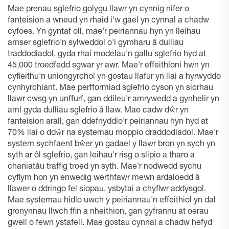
Mae prenau sglefrio golygu llawr yn cynnig nifer o
fanteision a wneud yn rhaid i'w gael yn cynnal a chadw
cyfoes. Yn gyntaf oll, mae'r peiriannau hyn yn lleihau
amser sglefrio'n sylweddol o'i gymharu â dulliau
traddodiadol, gyda rhai modelau'n gallu sglefrio hyd at
45,000 troedfedd sgwar yr awr. Mae'r effeithloni hwn yn
cyfieithu'n uniongyrchol yn gostau llafur yn llai a hyrwyddo
cynhyrchiant. Mae perfformiad sglefrio cyson yn sicrhau
llawr cwsg yn unffurf, gan ddileu'r amrywedd a gynhelir yn
aml gyda dulliau sglefrio â llaw. Mae cadw dŵr yn
fanteision arall, gan ddefnyddio'r peiriannau hyn hyd at
70% llai o ddŵr na systemau moppio draddodiadol. Mae'r
system sychfaent bŵer yn gadael y llawr bron yn sych yn
syth ar ôl sglefrio, gan leihau'r risg o slipio a tharo a
chaniatáu traffig troed yn syth. Mae'r nodwedd sychu
cyflym hon yn enwedig werthfawr mewn ardaloedd â
llawer o ddringo fel siopau, ysbytai a chyflwr addysgol.
Mae systemau hidlo uwch y peiriannau'n effeithiol yn dal
gronynnau llwch ffin a nheithion, gan gyfrannu at oerau
gwell o fewn ystafell. Mae gostau cynnal a chadw hefyd