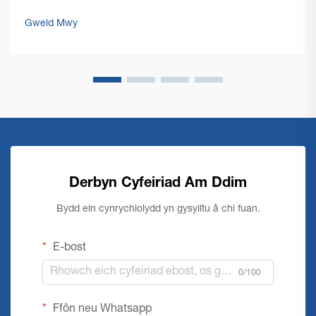
masnachol mawr yn cyflwyno heriau unigol sydd angen
datrysiadau cryf a effeithiol. Mae peiriant glanhau llawr
Gweld Mwy
masnachol yn sefyll ar y...
Derbyn Cyfeiriad Am Ddim
Bydd ein cynrychiolydd yn gysylltu â chi fuan.
E-bost
0/100
Ffôn neu Whatsapp