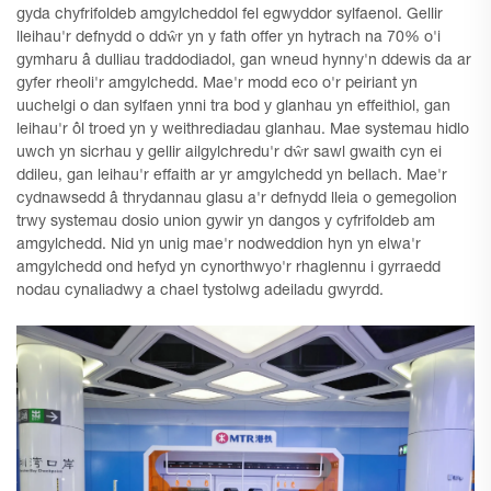
gyda chyfrifoldeb amgylcheddol fel egwyddor sylfaenol. Gellir
lleihau'r defnydd o ddŵr yn y fath offer yn hytrach na 70% o'i
gymharu â dulliau traddodiadol, gan wneud hynny'n ddewis da ar
gyfer rheoli'r amgylchedd. Mae'r modd eco o'r peiriant yn
uuchelgi o dan sylfaen ynni tra bod y glanhau yn effeithiol, gan
leihau'r ôl troed yn y weithrediadau glanhau. Mae systemau hidlo
uwch yn sicrhau y gellir ailgylchredu'r dŵr sawl gwaith cyn ei
ddileu, gan leihau'r effaith ar yr amgylchedd yn bellach. Mae'r
cydnawsedd â thrydannau glasu a'r defnydd lleia o gemegolion
trwy systemau dosio union gywir yn dangos y cyfrifoldeb am
amgylchedd. Nid yn unig mae'r nodweddion hyn yn elwa'r
amgylchedd ond hefyd yn cynorthwyo'r rhaglennu i gyrraedd
nodau cynaliadwy a chael tystolwg adeiladu gwyrdd.