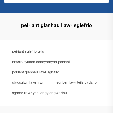
peiriant glanhau llawr sglefrio
peiriant sglefrio teils
brwsio sylfaen echdyrchydd peiriant
peiriant glanhau llawr sglefrio
sbrosglwr llawr trwm
sgriber llawr teils trydanol
sgriber llawr ynni ar gyfer gwerthu