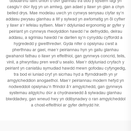
dosbarthu faint union o dŵr glanhau tra bod y system fagl yn
casglu'r dŵr llyg yn un amlwg, gan adael y llawr yn glan a chyn
belled drys. Mae modelau uwch yn cynwys senysau clyfar sy'n
addasu pwysau glanhau a llif y sylwad yn awtomatig yn ôl cyflwr
y llawr a'r lefelau sylfaen. Mae'r ddyluniad ergonomig ar gyfer y
peiriant yn cynnwys rheolyddion hawdd i'w defnyddio, delrau
addasu, a sgriniau hawdd i'w darllen sy'n cynyddu cyffordd a
hygrededd y gweithredwr. Gyda nifer o opsiynau cwst a
pherthnau ar gael, mae'r peiriannau hyn yn gallu glanhau
gwahanol fathau o llawr yn effeithiol, gan gynnwys concrid, teils,
vinil, a phwyntiau pren wedi'u sealio. Mae'r ddyluniad cryfach y
peiriant yn caniatáu symudiad hawdd mewn gofodau cyfyngedig,
tra bod ei luniad cryf yn sicrhau hyd a ffyrnddraeth yn yr
amgylcheddion anogaethol. Mae'r peiriannau modern hefyd yn
nodweddoli opsiynau'n ffrindol â'r amgylchedd, gan gynnwys
systemau ailgylchu dŵr a chydnawsedd â sylwadau glanhau
biwddadwy, gan wneud hwy yn ddibynadwy o ran amgylcheddol
a chost-effeithiol ar gyfer defnydd hir.