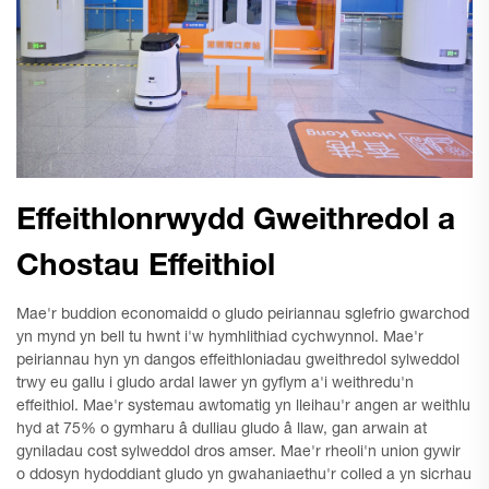
Effeithlonrwydd Gweithredol a
Chostau Effeithiol
Mae'r buddion economaidd o gludo peiriannau sglefrio gwarchod
yn mynd yn bell tu hwnt i'w hymhlithiad cychwynnol. Mae'r
peiriannau hyn yn dangos effeithloniadau gweithredol sylweddol
trwy eu gallu i gludo ardal lawer yn gyflym a'i weithredu'n
effeithiol. Mae'r systemau awtomatig yn lleihau'r angen ar weithlu
hyd at 75% o gymharu â dulliau gludo â llaw, gan arwain at
gyniladau cost sylweddol dros amser. Mae'r rheoli'n union gywir
o ddosyn hydoddiant gludo yn gwahaniaethu'r colled a yn sicrhau