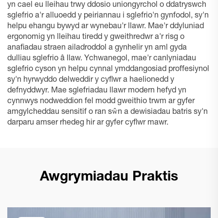
yn cael eu lleihau trwy ddosio uniongyrchol o ddatryswch
sglefrio a'r alluoedd y peiriannau i sglefrio'n gynfodol, sy'n
helpu ehangu bywyd ar wynebau'r llawr. Mae'r ddyluniad
ergonomig yn lleihau tiredd y gweithredwr a'r risg o
anafiadau straen ailadroddol a gynhelir yn aml gyda
dulliau sglefrio â llaw. Ychwanegol, mae'r canlyniadau
sglefrio cyson yn helpu cynnal ymddangosiad proffesiynol
sy'n hyrwyddo delweddir y cyflwr a haelionedd y
defnyddwyr. Mae sglefriadau llawr modern hefyd yn
cynnwys nodweddion fel modd gweithio trwm ar gyfer
amgylcheddau sensitif o ran sŵn a dewisiadau batris sy'n
darparu amser rhedeg hir ar gyfer cyflwr mawr.
Awgrymiadau Praktis