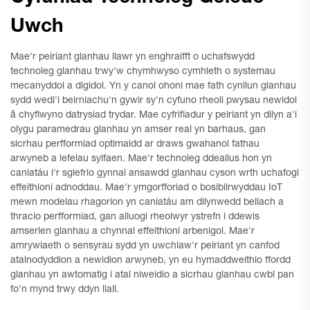
Uwch
Mae'r peiriant glanhau llawr yn enghraifft o uchafswydd
technoleg glanhau trwy'w chymhwyso cymhleth o systemau
mecanyddol a digidol. Yn y canol ohoni mae fath cynllun glanhau
sydd wedi'i beirniachu'n gywir sy'n cyfuno rheoli pwysau newidol
â chyflwyno datrysiad trydar. Mae cyfrifiadur y peiriant yn dilyn a'i
olygu paramedrau glanhau yn amser real yn barhaus, gan
sicrhau perfformiad optimaidd ar draws gwahanol fathau
arwyneb a lefelau sylfaen. Mae'r technoleg ddeallus hon yn
caniatáu i'r sglefrio gynnal ansawdd glanhau cyson wrth uchafogi
effeithloni adnoddau. Mae'r ymgorfforiad o bosibilrwyddau IoT
mewn modelau rhagorion yn caniatáu am dilynwedd bellach a
thracio perfformiad, gan alluogi rheolwyr ystrefn i ddewis
amserlen glanhau a chynnal effeithloni arbenigol. Mae'r
amrywiaeth o sensyrau sydd yn uwchlaw'r peiriant yn canfod
atalnodyddion a newidion arwyneb, yn eu hymaddweithio ffordd
glanhau yn awtomatig i atal niweidio a sicrhau glanhau cwbl pan
fo'n mynd trwy ddyn llall.