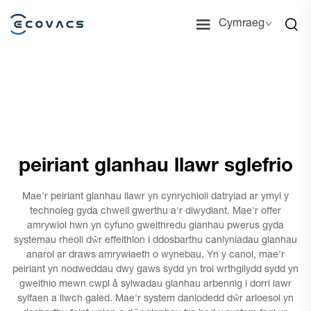
Cymraeg
peiriant glanhau llawr sglefrio
Mae'r peiriant glanhau llawr yn cynrychioli datryiad ar ymyl y
technoleg gyda chweil gwerthu a'r diwydiant. Mae'r offer
amrywiol hwn yn cyfuno gweithredu glanhau pwerus gyda
systemau rheoli dŵr effeithlon i ddosbarthu canlyniadau glanhau
anarol ar draws amrywiaeth o wynebau. Yn y canol, mae'r
peiriant yn nodweddau dwy gaws sydd yn troi wrthgilydd sydd yn
gweithio mewn cwpl â sylwadau glanhau arbennig i dorri lawr
sylfaen a llwch galed. Mae'r system danlodedd dŵr arloesol yn