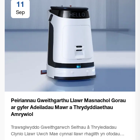
11
Sep
Peiriannau Gweithgarthu Llawr Masnachol Gorau
ar gyfer Adeiladau Mawr a Thrydyddiaethau
Amrywiol
Trawsglwyddo Gweithgarwch Seifnau â Thrylediadau
Clynio Llawr Uwch Mae cynnal llawr rhaglith yn ofodau