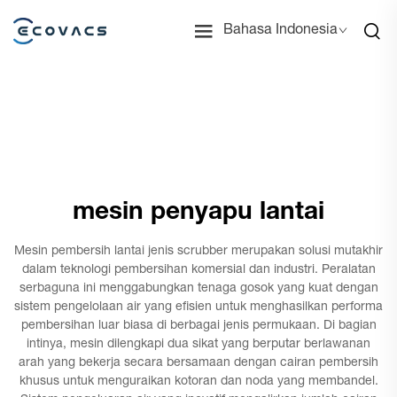
Bahasa Indonesia
mesin penyapu lantai
Mesin pembersih lantai jenis scrubber merupakan solusi mutakhir
dalam teknologi pembersihan komersial dan industri. Peralatan
serbaguna ini menggabungkan tenaga gosok yang kuat dengan
sistem pengelolaan air yang efisien untuk menghasilkan performa
pembersihan luar biasa di berbagai jenis permukaan. Di bagian
intinya, mesin dilengkapi dua sikat yang berputar berlawanan
arah yang bekerja secara bersamaan dengan cairan pembersih
khusus untuk menguraikan kotoran dan noda yang membandel.