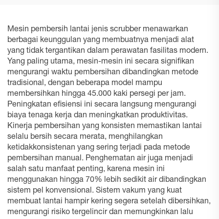
Mesin pembersih lantai jenis scrubber menawarkan
berbagai keunggulan yang membuatnya menjadi alat
yang tidak tergantikan dalam perawatan fasilitas modern.
Yang paling utama, mesin-mesin ini secara signifikan
mengurangi waktu pembersihan dibandingkan metode
tradisional, dengan beberapa model mampu
membersihkan hingga 45.000 kaki persegi per jam.
Peningkatan efisiensi ini secara langsung mengurangi
biaya tenaga kerja dan meningkatkan produktivitas.
Kinerja pembersihan yang konsisten memastikan lantai
selalu bersih secara merata, menghilangkan
ketidakkonsistenan yang sering terjadi pada metode
pembersihan manual. Penghematan air juga menjadi
salah satu manfaat penting, karena mesin ini
menggunakan hingga 70% lebih sedikit air dibandingkan
sistem pel konvensional. Sistem vakum yang kuat
membuat lantai hampir kering segera setelah dibersihkan,
mengurangi risiko tergelincir dan memungkinkan lalu