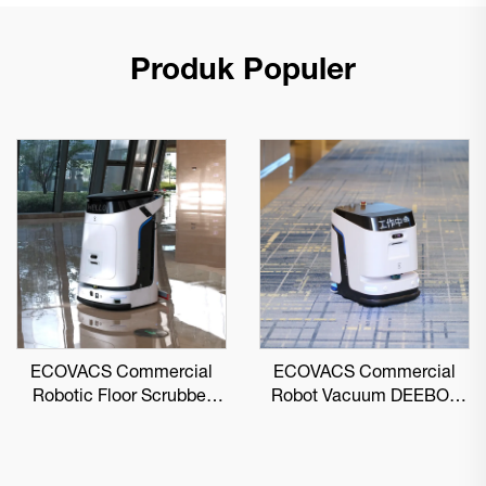
Produk Populer
ECOVACS Commercial
ECOVACS Commercial
Robotic Floor Scrubber
Robot Vacuum DEEBOT
DEEBOT PRO M1
PRO K1 VAC