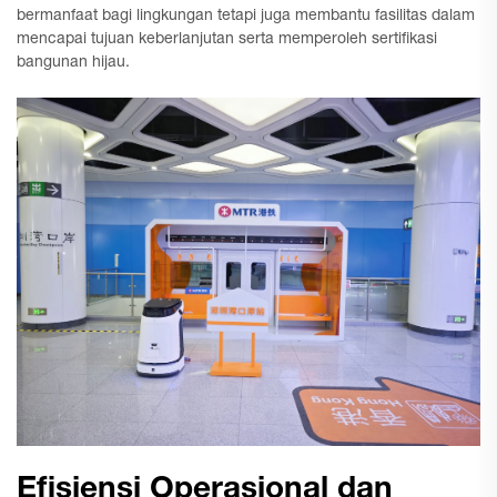
bermanfaat bagi lingkungan tetapi juga membantu fasilitas dalam
mencapai tujuan keberlanjutan serta memperoleh sertifikasi
bangunan hijau.
Efisiensi Operasional dan