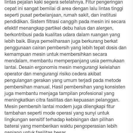
lintas pejalan kaki segera setelahnya. Fitur pengeringan
cepat ini sangat bernilai di area dengan lalu lintas tinggi
seperti pusat perbelanjaan, rumah sakit, dan institusi
pendidikan. Sistem filtrasi canggih pada mesin ini secara
efektif menangkap partikel debu halus dan alergen,
berkontribusi pada kualitas udara dalam ruangan yang
lebih baik. Biaya pemeliharaan juga berkurang berkat
penggunaan cairan pembersih yang lebih tepat dosis dan
kemampuan mesin untuk membersihkan secara
mendalam, membantu memperpanjang usia permukaan
lantai. Desain ergonomis mesin mengurangi kelelahan
operator dan mengurangi risiko cedera akibat
pengulangan gerakan yang umum terjadi pada metode
pembersihan manual. Hasil pembersihan yang konsisten
juga membantu menjaga tampilan profesional yang
meningkatkan citra fasilitas dan kepuasan pelanggan.
Mesin pembersih lantai modern juga dilengkapi fitur
tambahan seperti mode operasi yang sunyi untuk
lingkungan sensitif terhadap kebisingan dan pilihan
baterai yang memberikan waktu pengoperasian lebih