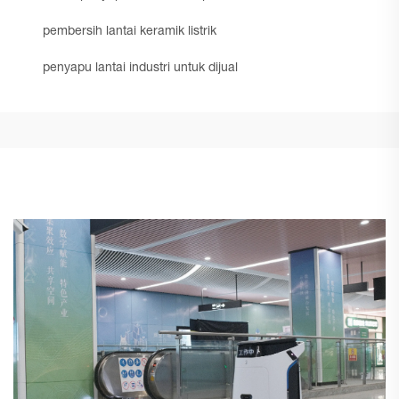
pembersih lantai keramik listrik
penyapu lantai industri untuk dijual