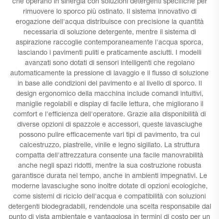
che operano in sinergia con soluzioni detergenti specifiche per
rimuovere lo sporco più ostinato. Il sistema innovativo di
erogazione dell'acqua distribuisce con precisione la quantità
necessaria di soluzione detergente, mentre il sistema di
aspirazione raccoglie contemporaneamente l'acqua sporca,
lasciando i pavimenti puliti e praticamente asciutti. I modelli
avanzati sono dotati di sensori intelligenti che regolano
automaticamente la pressione di lavaggio e il flusso di soluzione
in base alle condizioni del pavimento e al livello di sporco. Il
design ergonomico della macchina include comandi intuitivi,
maniglie regolabili e display di facile lettura, che migliorano il
comfort e l'efficienza dell'operatore. Grazie alla disponibilità di
diverse opzioni di spazzole e accessori, queste lavasciughe
possono pulire efficacemente vari tipi di pavimento, tra cui
calcestruzzo, piastrelle, vinile e legno sigillato. La struttura
compatta dell'attrezzatura consente una facile manovrabilità
anche negli spazi ridotti, mentre la sua costruzione robusta
garantisce durata nel tempo, anche in ambienti impegnativi. Le
moderne lavasciughe sono inoltre dotate di opzioni ecologiche,
come sistemi di riciclo dell'acqua e compatibilità con soluzioni
detergenti biodegradabili, rendendole una scelta responsabile dal
punto di vista ambientale e vantaggiosa in termini di costo per un