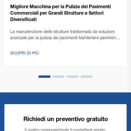
Migliore Macchina per la Pulizia dei Pavimenti
Commerciali per Grandi Strutture e Settori
Diversificati
La manutenzione delle strutture trasformata da soluzioni
avanzate per la pulizia dei pavimenti Mantenere pavimenti
impeccabili in grandi spazi commerciali presenta sfide
uniche che richiedono soluzioni robuste ed efficienti. Una
SCOPRI DI PIÙ
macchina per la pulizia dei pavimenti commerciali è il
punto di forza...
Richiedi un preventivo gratuito
Il nostro rappresentante ti contatterà presto.