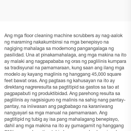
DEEBOT PRO M1
DEEBOT PRO K1 VAC
Ang mga floor cleaning machine scrubbers ay nag-aalok
ng maraming nakakumbinsi na mga benepisyo na
nagiging mahalaga sa modernong pangangalaga ng
pasilidad. Una at pinakamahalaga, ang mga makina na ito
ay malaki ang nagpapababa ng oras ng paglilinis kumpara
sa tradisyunal na pamamaraan, kung saan ang ilang mga
modelo ay kayang maglinis ng hanggang 45,000 square
feet bawat oras. Ang pagtaas ng kahusayan na ito ay
direktang nagreresulta sa pagtitipid sa gastos sa tao at
pagpapabuti ng produktibidad. Ang parehong resulta sa
paglilinis ay nagsisiguro ng malinis na sahig nang pantay-
pantay, na iniiwasan ang pagbabago na karaniwang
nangyayari sa mga manual na pamamaraan. Ang
pagtitipid ng tubig ay isa pang mahalagang benepisyo,
dahil ang mga makina na ito ay gumagamit ng hanggang