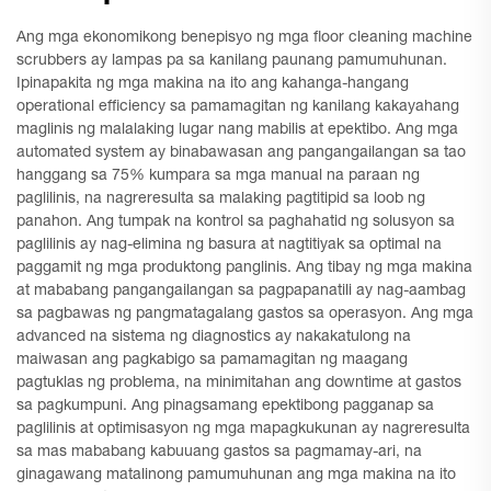
Ang mga ekonomikong benepisyo ng mga floor cleaning machine
scrubbers ay lampas pa sa kanilang paunang pamumuhunan.
Ipinapakita ng mga makina na ito ang kahanga-hangang
operational efficiency sa pamamagitan ng kanilang kakayahang
maglinis ng malalaking lugar nang mabilis at epektibo. Ang mga
automated system ay binabawasan ang pangangailangan sa tao
hanggang sa 75% kumpara sa mga manual na paraan ng
paglilinis, na nagreresulta sa malaking pagtitipid sa loob ng
panahon. Ang tumpak na kontrol sa paghahatid ng solusyon sa
paglilinis ay nag-elimina ng basura at nagtitiyak sa optimal na
paggamit ng mga produktong panglinis. Ang tibay ng mga makina
at mababang pangangailangan sa pagpapanatili ay nag-aambag
sa pagbawas ng pangmatagalang gastos sa operasyon. Ang mga
advanced na sistema ng diagnostics ay nakakatulong na
maiwasan ang pagkabigo sa pamamagitan ng maagang
pagtuklas ng problema, na minimitahan ang downtime at gastos
sa pagkumpuni. Ang pinagsamang epektibong pagganap sa
paglilinis at optimisasyon ng mga mapagkukunan ay nagreresulta
sa mas mababang kabuuang gastos sa pagmamay-ari, na
ginagawang matalinong pamumuhunan ang mga makina na ito