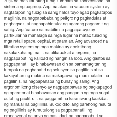
70% na mas kaunting tubig kumpara sa konbensional na
sistema ng pagmop. Ang malakas na vacuum system ay
nagtatapon ng tubig sa sahig halos tuyo agad pagkatapos
maglinis, na nagpapababa ng peligro ng pagkadulas at
pagbagsak, at nagpapahintulot ng agarang paggamit ng
sahig. Ang feature na mabilis na pagpapatuyo ay
partikular na mahalaga sa mga lugar na matao tulad ng
mga retail space, ospital, at paaralan. Ang advanced na
filtration system ng mga makina ay epektibong
nakakakuha ng maliit na alikabok at allergens, na
nagpapabuti ng kalidad ng hangin sa loob. Ang gastos sa
pagpapanatili ay binabawasan din sa pamamagitan ng
tumpak na paghahatid ng solusyon sa paglilinis at sa
kakayahan ng makina na makagawa ng mas malalim na
paglilinis, na nagpapahaba ng buhay ng sahig. Ang
ergonomikong disenyo ay nagpapabawas ng pagkapagod
ng operator at binabawasan ang panganib ng mga sugat
dulot ng paulit-ulit na paggamit na karaniwang kaakibat
ng manual na paglilinis. Bukod dito, ang parehong resulta
ng paglilinis ay tumutulong sa pagpapanatili ng
propesyonal na anyo ng pasilidad, na nagpapabuti sa