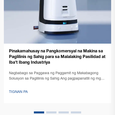
Pinakamahusay na Pangkomersyal na Makina sa
Paglilinis ng Sahig para sa Malalaking Pasilidad at
Iba't Ibang Industriya
Nagbabago sa Paggawa ng Paggamit ng Makabagong
Solusyon sa Paglilinis ng Sahig Ang pagpapanatili ng mga
marangyang sahig sa malalaking komersyal na espasyo ay
may natatanging mga hamon na nangangailangan ng
TIGNAN PA
matibay at mahusay na solusyon. Ang komersyal na
makina sa paglilinis ng sahig ay nasa...