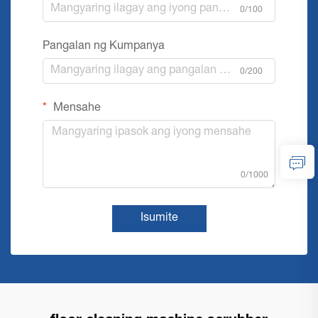
0/100
Pangalan ng Kumpanya
0/200
Mensahe
0/1000
Isumite