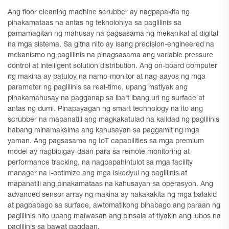
Ang floor cleaning machine scrubber ay nagpapakita ng
pinakamataas na antas ng teknolohiya sa paglilinis sa
pamamagitan ng mahusay na pagsasama ng mekanikal at digital
na mga sistema. Sa gitna nito ay isang precision-engineered na
mekanismo ng paglilinis na pinagsasama ang variable pressure
control at intelligent solution distribution. Ang on-board computer
ng makina ay patuloy na namo-monitor at nag-aayos ng mga
parameter ng paglilinis sa real-time, upang matiyak ang
pinakamahusay na pagganap sa iba't ibang uri ng surface at
antas ng dumi. Pinapayagan ng smart technology na ito ang
scrubber na mapanatili ang magkakatulad na kalidad ng paglilinis
habang minamaksima ang kahusayan sa paggamit ng mga
yaman. Ang pagsasama ng IoT capabilities sa mga premium
model ay nagbibigay-daan para sa remote monitoring at
performance tracking, na nagpapahintulot sa mga facility
manager na i-optimize ang mga iskedyul ng paglilinis at
mapanatili ang pinakamataas na kahusayan sa operasyon. Ang
advanced sensor array ng makina ay nakakakita ng mga balakid
at pagbabago sa surface, awtomatikong binabago ang paraan ng
paglilinis nito upang maiwasan ang pinsala at tiyakin ang lubos na
paglilinis sa bawat pagdaan.