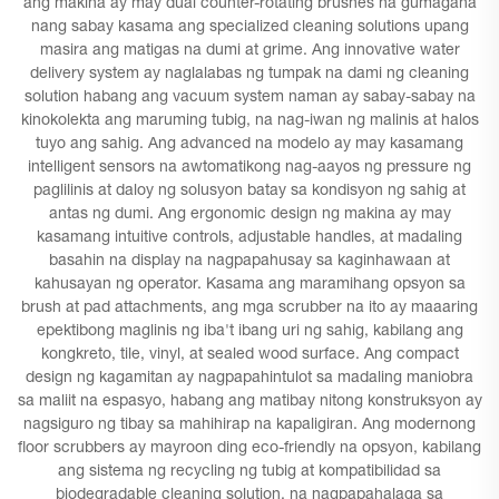
ang makina ay may dual counter-rotating brushes na gumagana
nang sabay kasama ang specialized cleaning solutions upang
masira ang matigas na dumi at grime. Ang innovative water
delivery system ay naglalabas ng tumpak na dami ng cleaning
solution habang ang vacuum system naman ay sabay-sabay na
kinokolekta ang maruming tubig, na nag-iwan ng malinis at halos
tuyo ang sahig. Ang advanced na modelo ay may kasamang
intelligent sensors na awtomatikong nag-aayos ng pressure ng
paglilinis at daloy ng solusyon batay sa kondisyon ng sahig at
antas ng dumi. Ang ergonomic design ng makina ay may
kasamang intuitive controls, adjustable handles, at madaling
basahin na display na nagpapahusay sa kaginhawaan at
kahusayan ng operator. Kasama ang maramihang opsyon sa
brush at pad attachments, ang mga scrubber na ito ay maaaring
epektibong maglinis ng iba't ibang uri ng sahig, kabilang ang
kongkreto, tile, vinyl, at sealed wood surface. Ang compact
design ng kagamitan ay nagpapahintulot sa madaling maniobra
sa maliit na espasyo, habang ang matibay nitong konstruksyon ay
nagsiguro ng tibay sa mahihirap na kapaligiran. Ang modernong
floor scrubbers ay mayroon ding eco-friendly na opsyon, kabilang
ang sistema ng recycling ng tubig at kompatibilidad sa
biodegradable cleaning solution, na nagpapahalaga sa