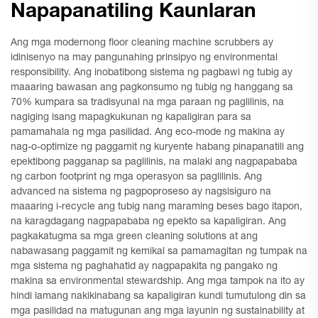
Napapanatiling Kaunlaran
Ang mga modernong floor cleaning machine scrubbers ay
idinisenyo na may pangunahing prinsipyo ng environmental
responsibility. Ang inobatibong sistema ng pagbawi ng tubig ay
maaaring bawasan ang pagkonsumo ng tubig ng hanggang sa
70% kumpara sa tradisyunal na mga paraan ng paglilinis, na
nagiging isang mapagkukunan ng kapaligiran para sa
pamamahala ng mga pasilidad. Ang eco-mode ng makina ay
nag-o-optimize ng paggamit ng kuryente habang pinapanatili ang
epektibong pagganap sa paglilinis, na malaki ang nagpapababa
ng carbon footprint ng mga operasyon sa paglilinis. Ang
advanced na sistema ng pagpoproseso ay nagsisiguro na
maaaring i-recycle ang tubig nang maraming beses bago itapon,
na karagdagang nagpapababa ng epekto sa kapaligiran. Ang
pagkakatugma sa mga green cleaning solutions at ang
nabawasang paggamit ng kemikal sa pamamagitan ng tumpak na
mga sistema ng paghahatid ay nagpapakita ng pangako ng
makina sa environmental stewardship. Ang mga tampok na ito ay
hindi lamang nakikinabang sa kapaligiran kundi tumutulong din sa
mga pasilidad na matugunan ang mga layunin ng sustainability at