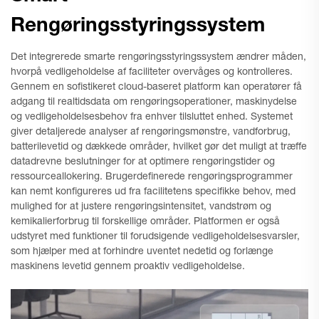
Rengøringsstyringssystem
Det integrerede smarte rengøringsstyringssystem ændrer måden,
hvorpå vedligeholdelse af faciliteter overvåges og kontrolleres.
Gennem en sofistikeret cloud-baseret platform kan operatører få
adgang til realtidsdata om rengøringsoperationer, maskinydelse
og vedligeholdelsesbehov fra enhver tilsluttet enhed. Systemet
giver detaljerede analyser af rengøringsmønstre, vandforbrug,
batterilevetid og dækkede områder, hvilket gør det muligt at træffe
datadrevne beslutninger for at optimere rengøringstider og
ressourceallokering. Brugerdefinerede rengøringsprogrammer
kan nemt konfigureres ud fra facilitetens specifikke behov, med
mulighed for at justere rengøringsintensitet, vandstrøm og
kemikalierforbrug til forskellige områder. Platformen er også
udstyret med funktioner til forudsigende vedligeholdelsesvarsler,
som hjælper med at forhindre uventet nedetid og forlænge
maskinens levetid gennem proaktiv vedligeholdelse.