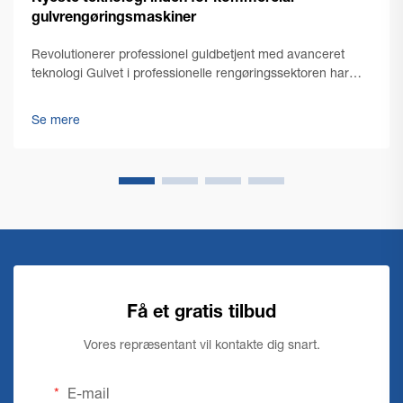
gulvrengøringsmaskiner
Revolutionerer professionel guldbetjent med avanceret
teknologi Gulvet i professionelle rengøringssektoren har
gennemgået en bemærkelsesværdig transformation med
fremkomst af state-of-the-art teknologi til rengøring af gulv i
Se mere
erhvervsbygninger. Mens facilitetsmana...
Få et gratis tilbud
Vores repræsentant vil kontakte dig snart.
E-mail