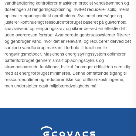
vandhåndtering kontrollerer maskinen præcist vandstrømmen og
doseringen af rengøringsopløsning, hvilket reducerer spild, mens
optimal rengøringseffekt opretholdes. Systemet overvåger og
justerer kontinuerligt ressourceforbruget baseret på gulvforhold,
snavsniveau og rengøringskrav og sikrer derved en effektiv drift
uden overdreven forbrug. Avancerede genbrugssystemer filtrerer
og genbruger vand, hvor det er relevant, og reducerer derved det
samlede vandforbrug markant i forhold til traditionelle
rengøringsmetoder. Maskinens energistyringssystem optimerer
batteriforbruget gennem smart opladningscyklus og
strømbesparende funktioner, hvilket forlænger driftstiden samtidig
med at energiforbruget minimeres. Denne omfattende tilgang til
ressourceoptimering reducerer ikke kun driftsomkostningerne,
men understøtter også miljøbæredygtigheds mål.