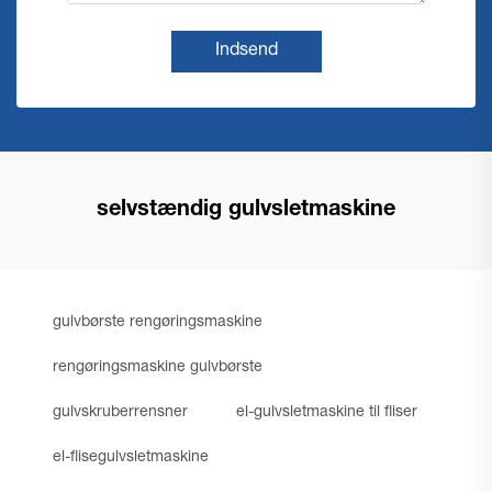
Indsend
selvstændig gulvsletmaskine
gulvbørste rengøringsmaskine
rengøringsmaskine gulvbørste
gulvskruberrensner
el-gulvsletmaskine til fliser
el-flisegulvsletmaskine