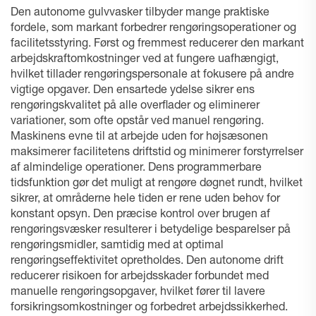
Den autonome gulvvasker tilbyder mange praktiske
fordele, som markant forbedrer rengøringsoperationer og
facilitetsstyring. Først og fremmest reducerer den markant
arbejdskraftomkostninger ved at fungere uafhængigt,
hvilket tillader rengøringspersonale at fokusere på andre
vigtige opgaver. Den ensartede ydelse sikrer ens
rengøringskvalitet på alle overflader og eliminerer
variationer, som ofte opstår ved manuel rengøring.
Maskinens evne til at arbejde uden for højsæsonen
maksimerer facilitetens driftstid og minimerer forstyrrelser
af almindelige operationer. Dens programmerbare
tidsfunktion gør det muligt at rengøre døgnet rundt, hvilket
sikrer, at områderne hele tiden er rene uden behov for
konstant opsyn. Den præcise kontrol over brugen af
rengøringsvæsker resulterer i betydelige besparelser på
rengøringsmidler, samtidig med at optimal
rengøringseffektivitet opretholdes. Den autonome drift
reducerer risikoen for arbejdsskader forbundet med
manuelle rengøringsopgaver, hvilket fører til lavere
forsikringsomkostninger og forbedret arbejdssikkerhed.