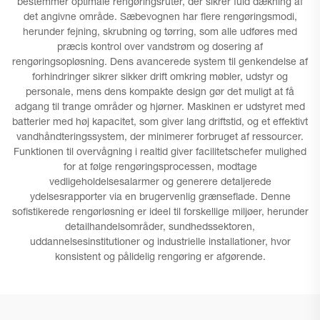
bestemmer optimale rengøringsruter, der sikrer fuld dækning af
det angivne område. Sæbevognen har flere rengøringsmodi,
herunder fejning, skrubning og tørring, som alle udføres med
præcis kontrol over vandstrøm og dosering af
rengøringsopløsning. Dens avancerede system til genkendelse af
forhindringer sikrer sikker drift omkring møbler, udstyr og
personale, mens dens kompakte design gør det muligt at få
adgang til trange områder og hjørner. Maskinen er udstyret med
batterier med høj kapacitet, som giver lang driftstid, og et effektivt
vandhåndteringssystem, der minimerer forbruget af ressourcer.
Funktionen til overvågning i realtid giver facilitetschefer mulighed
for at følge rengøringsprocessen, modtage
vedligeholdelsesalarmer og generere detaljerede
ydelsesrapporter via en brugervenlig grænseflade. Denne
sofistikerede rengørløsning er ideel til forskellige miljøer, herunder
detailhandelsområder, sundhedssektoren,
uddannelsesinstitutioner og industrielle installationer, hvor
konsistent og pålidelig rengøring er afgørende.