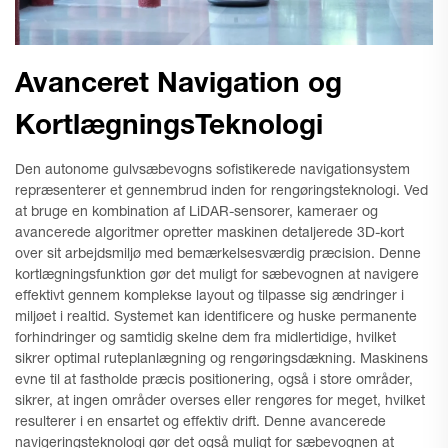
Avanceret Navigation og
KortlægningsTeknologi
Den autonome gulvsæbevogns sofistikerede navigationsystem
repræsenterer et gennembrud inden for rengøringsteknologi. Ved
at bruge en kombination af LiDAR-sensorer, kameraer og
avancerede algoritmer opretter maskinen detaljerede 3D-kort
over sit arbejdsmiljø med bemærkelsesværdig præcision. Denne
kortlægningsfunktion gør det muligt for sæbevognen at navigere
effektivt gennem komplekse layout og tilpasse sig ændringer i
miljøet i realtid. Systemet kan identificere og huske permanente
forhindringer og samtidig skelne dem fra midlertidige, hvilket
sikrer optimal ruteplanlægning og rengøringsdækning. Maskinens
evne til at fastholde præcis positionering, også i store områder,
sikrer, at ingen områder overses eller rengøres for meget, hvilket
resulterer i en ensartet og effektiv drift. Denne avancerede
navigeringsteknologi gør det også muligt for sæbevognen at