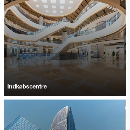
Indkøbscentre
Kommercielle gulvtørrere håndterer rengøring af store
arealer, øger rengøringsfrekvensen gennem uafbrudt 24/7
drift, letter personalebyrden og forbedrer kundetilfredshed.
Få et tilbud i dag.