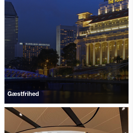
Gæstfrihed
K1 VAC (autonom støvsugerobot) kan rense hotellobbier,
korridorer uden at forstyrre gæster. Lavere støj end
traditionelle støvsugere. Forbedrer kvaliteten og
brugeroplevelsen. Ideel til hoteller.