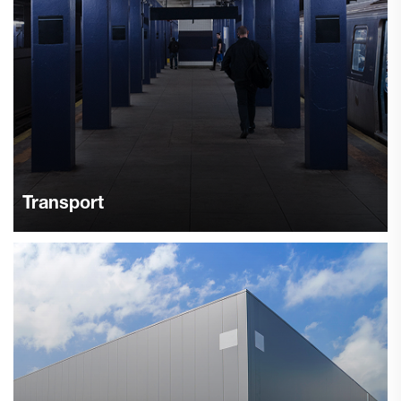
Transport
Besejr storskalige, højt trafikerede områder som lufthavne,
metrostationer og terminaler. Forbedr rengøringseffektivitet
og kvalitet, forbedr arbejdsvilkår, optimer driftsmåde og
besparelser.