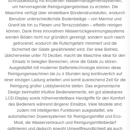
Schrubbleistung mit effizienten Wassermanagementsystemen,
um hervorragende Reinigungsergebnisse zu erzielen. Die
Maschine verfügt über einstellbare Bürstendruckstufen, wodurch
Benutzer unterschiedlichste Bodenbeläge – von Marmor und
Granit bis hin zu Fliesen und Terrazzoböden – effektiv reinigen
können. Dank ihres innovativen Wasserrückgewinnungssystems
werden Böden nicht nur gründlich gereinigt, sondern auch rasch
getrocknet, wodurch die Rutschgefahr minimiert und die
Sicherheit der Gäste gewährleistet wird. Der leise Betrieb,
üblicherweise unter 70 Dezibel, macht die Maschine ideal für den
Einsatz in belegten Bereichen, ohne die Gäste zu stören.
Ausgestattet mit moderner Batterietechnologie können diese
Reinigungsmaschinen bis zu 4 Stunden lang kontinuierlich auf
einer einzigen Ladung arbeiten und somit ausreichend Zeit für die
Reinigung großer Lobbybereiche bieten. Das ergonomische
Design beinhaltet intuitive Bedienelemente, ein gut ablesbares
LCD-Display sowie höhenverstellbare Handgriffe für den Komfort
des Bedieners während längerer Einsätze. Viele Modelle sind
zudem mit intelligenten Funktionen ausgestattet, wie
automatischen Dosiersystemen für Reinigungsmittel und Eco-
Modi, die Wasserverbrauch und Reinigungsmittelbedarf
optimieren und dadurch sowohl Umweltfreundlichkeit als auch