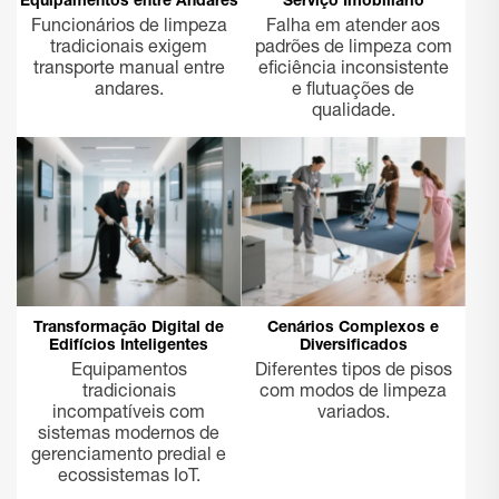
Equipamentos entre Andares
Serviço Imobiliário
Funcionários de limpeza
Falha em atender aos
tradicionais exigem
padrões de limpeza com
transporte manual entre
eficiência inconsistente
andares.
e flutuações de
qualidade.
Transformação Digital de
Cenários Complexos e
Edifícios Inteligentes
Diversificados
Equipamentos
Diferentes tipos de pisos
tradicionais
com modos de limpeza
incompatíveis com
variados.
sistemas modernos de
gerenciamento predial e
ecossistemas IoT.