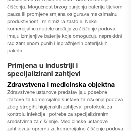
prikladnima za velike objekte i duža razdoblja
čišćenja. Mogućnost brzog punjenja baterija tijekom
pauza ili promjene smjena osigurava maksimalnu
produktivnost i minimizira zastoje. Neke
komercijalne modele uređaja za čišćenje podova
imaju izmjenjive baterije koje omogućuju neprekidni
rad zamjenom punih i ispražnjenih baterijskih
paketa.
Primjena u industriji i
specijalizirani zahtjevi
Zdravstvena i medicinska objektna
Zdravstvene ustanove predstavljaju posebne
izazove za komercijalne sustave za čišćenje podova
zbog strogiht higijenskih zahtjeva, protokola za
kontrolu infekcija i potrebe za specijaliziranim
sredstvima za čišćenje. Medicinske ustanove
zahtijevaju opremu za komercijalno čišćenje podova