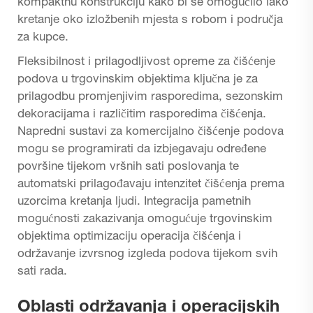
kompaktnu konstrukciju kako bi se omogućilo lako
kretanje oko izložbenih mjesta s robom i područja
za kupce.
Fleksibilnost i prilagodljivost opreme za čišćenje
podova u trgovinskim objektima ključna je za
prilagodbu promjenjivim rasporedima, sezonskim
dekoracijama i različitim rasporedima čišćenja.
Napredni sustavi za komercijalno čišćenje podova
mogu se programirati da izbjegavaju određene
površine tijekom vršnih sati poslovanja te
automatski prilagođavaju intenzitet čišćenja prema
uzorcima kretanja ljudi. Integracija pametnih
mogućnosti zakazivanja omogućuje trgovinskim
objektima optimizaciju operacija čišćenja i
održavanje izvrsnog izgleda podova tijekom svih
sati rada.
Oblasti održavanja i operacijskih