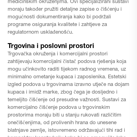
medicinskim okruženjima. Ovi specijalizirani sustavi
moraju također pružiti detaljne zapise o čišćenju i
mogućnosti dokumentiranja kako bi podržali
programe osiguranja kvalitete i zahtjeve za
regulatornom usklađenošću.
Trgovina i poslovni prostori
Trgovačka okruženja i komercijalni prostori
zahtijevaju
komercijalni čistač podova
rješenja koja
mogu učinkovito raditi tijekom radnog vremena, uz
minimalno ometanje kupaca i zaposlenika. Estetski
izgled podova u trgovinama izravno utječe na dojam
kupaca i imidž marke, zbog čega je dosljedno i
temeljito čišćenje od presudne važnosti. Sustavi za
komercijalno čišćenje podova u trgovinskim
prostorima moraju biti u stanju rukovati različitim
onečišćenjima, od prolivenih hrana do unesene
blatnjave zemlje, istovremeno održavajući tihi rad i