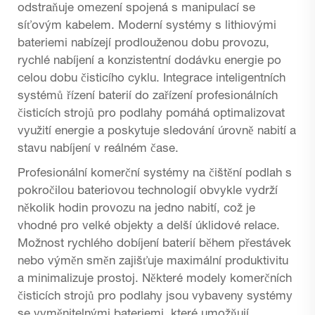
odstraňuje omezení spojená s manipulací se
síťovým kabelem. Moderní systémy s lithiovými
bateriemi nabízejí prodlouženou dobu provozu,
rychlé nabíjení a konzistentní dodávku energie po
celou dobu čisticího cyklu. Integrace inteligentních
systémů řízení baterií do zařízení profesionálních
čisticích strojů pro podlahy pomáhá optimalizovat
využití energie a poskytuje sledování úrovně nabití a
stavu nabíjení v reálném čase.
Profesionální komerční systémy na čištění podlah s
pokročilou bateriovou technologií obvykle vydrží
několik hodin provozu na jedno nabití, což je
vhodné pro velké objekty a delší úklidové relace.
Možnost rychlého dobíjení baterií během přestávek
nebo výměn směn zajišťuje maximální produktivitu
a minimalizuje prostoj. Některé modely komerčních
čisticích strojů pro podlahy jsou vybaveny systémy
se vyměnitelnými bateriemi, které umožňují