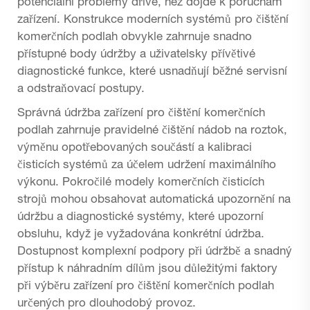
potenciální problémy dříve, než dojde k poruchám
zařízení. Konstrukce moderních systémů pro čištění
komerčních podlah obvykle zahrnuje snadno
přístupné body údržby a uživatelsky přívětivé
diagnostické funkce, které usnadňují běžné servisní
a odstraňovací postupy.
Správná údržba zařízení pro čištění komerčních
podlah zahrnuje pravidelné čištění nádob na roztok,
výměnu opotřebovaných součástí a kalibraci
čisticích systémů za účelem udržení maximálního
výkonu. Pokročilé modely komerčních čisticích
strojů mohou obsahovat automatická upozornění na
údržbu a diagnostické systémy, které upozorní
obsluhu, když je vyžadována konkrétní údržba.
Dostupnost komplexní podpory při údržbě a snadný
přístup k náhradním dílům jsou důležitými faktory
při výběru zařízení pro čištění komerčních podlah
určených pro dlouhodobý provoz.