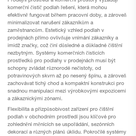
Prodejní prostředí a komerční prostory vyžadují
komerční čistič podlah
řešení, která mohou
efektivně fungovat během pracovní doby, a zároveň
minimalizovat narušení zákazníkům a
zaměstnancům. Estetický vzhled podlah v
prodejnách přímo ovlivňuje vnímání zákazníky a
imidž značky, což činí důsledné a důkladné čištění
nezbytným. Systémy komerčních čisticích
prostředků pro podlahy v prodejnách musí být
schopny zvládat různorodé nečistoty, od
potravinových skvrn až po nesený špínu, a zároveň
zachovávat tichý chod a kompaktní konstrukci pro
snadnou manipulaci mezi výrobkovými expozicemi
a zákaznickými zónami.
Flexibilita a přizpůsobivost zařízení pro čištění
podlah v obchodním prostředí jsou klíčové pro
zohlednění měnících se uspořádání, sezónních
dekorací a různých plánů úklidu. Pokročilé systémy