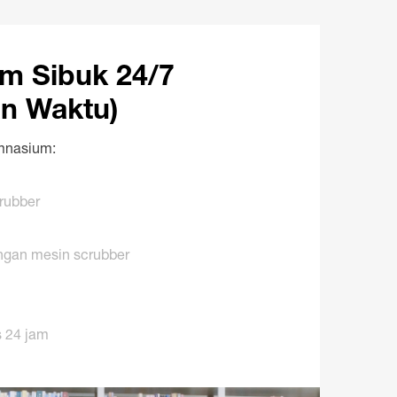
am Sibuk 24/7
an Waktu)
mnasium:
rubber
engan mesin scrubber
 24 jam