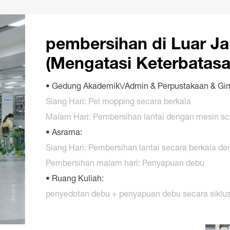
pembersihan di Luar J
(Mengatasi Keterbatas
• Gedung Akademik\/Admin & Perpustakaan & Gi
Siang Hari: Pel mopping secara berkala
Malam Hari: Pembersihan lantai dengan mesin sc
• Asrama:
Siang Hari: Pembersihan lantai secara berkala d
Pembersihan malam hari: Penyapuan debu
• Ruang Kuliah:
penyedotan debu + penyapuan debu secara siklus