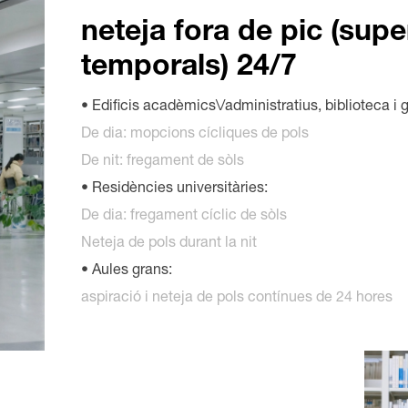
neteja fora de pic (supe
temporals) 24/7
• Edificis acadèmics\/administratius, biblioteca i 
De dia: mopcions cícliques de pols
De nit: fregament de sòls
• Residències universitàries:
De dia: fregament cíclic de sòls
Neteja de pols durant la nit
• Aules grans:
aspiració i neteja de pols contínues de 24 hores