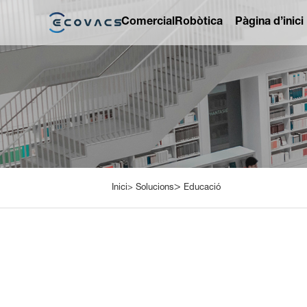
Comercial
Robòtica
Pàgina d’inici
>
Inici>
Solucions
Educació