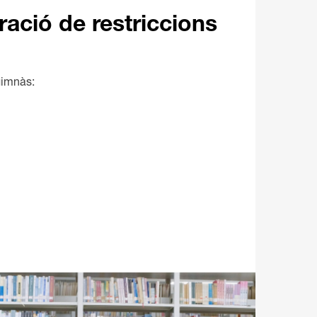
ració de restriccions
gimnàs: