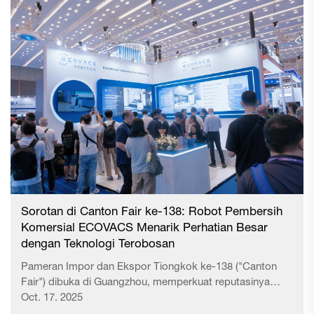
mendorong standardisasi dan perkembangan berkualitas
tinggi dalam industri ini, EC...
Sorotan di Canton Fair ke-138: Robot Pembersih
Komersial ECOVACS Menarik Perhatian Besar
dengan Teknologi Terobosan
Pameran Impor dan Ekspor Tiongkok ke-138 ("Canton
Fair") dibuka di Guangzhou, memperkuat reputasinya
sebagai acara perdagangan internasional utama
Oct. 17. 2025
Tiongkok. Menarik perhatian global terhadap inovasi