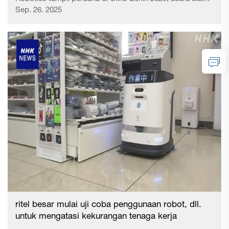
dalam industri pembersihan Eropa, memperlihatkan
Sep. 26. 2025
inovasi kuat dan kemampuan layanan globalnya kepada
audiens profesional internasional. 27 Y...
ritel besar mulai uji coba penggunaan robot, dll.
untuk mengatasi kekurangan tenaga kerja