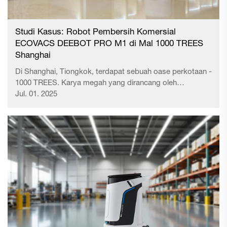
Studi Kasus: Robot Pembersih Komersial
ECOVACS DEEBOT PRO M1 di Mal 1000 TREES
Shanghai
Di Shanghai, Tiongkok, terdapat sebuah oase perkotaan -
1000 TREES. Karya megah yang dirancang oleh
perancang ternama Inggris Thomas Heatherwick ini
Jul. 01. 2025
terinspirasi dari kontur Gunung Huangshan, sehingga
mendapatkan julukan 'Taman Gantung Babel-nya
Shanghai' dan predikat sebag...