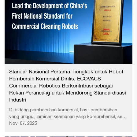
Standar Nasional Pertama Tiongkok untuk Robot
Pembersih Komersial Dirilis, ECOVACS
Commercial Robotics Berkontribusi sebagai
Rekan Perancang untuk Mendorong Standardisasi
Industri
Di bidang pembersihan komersial, hasil pembersihan
yang unggul, jaminan keamanan yang komprehensif, serta
pengalaman pengguna yang lebih baik merupakan nilai inti
Nov. 07. 2025
yang dihargai pelanggan di seluruh dunia. Untuk