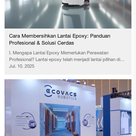
Cara Membersihkan Lantai Epoxy: Panduan
Profesional & Solusi Cerdas
I. Mengapa Lantai Epoxy Memerlukan Perawatan
Profesional? Lantai epoxy telah menjadi lantai pilihan di
gedung perkantoran, rumah sakit, pabrik, dan ruang
Jul. 10. 2025
komersial lainnya karena ketahanannya yang tinggi,
estetika bebas debu, dan sifat anti-statik...