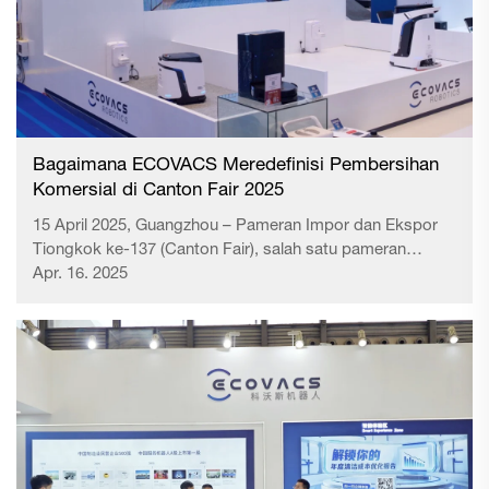
Bagaimana ECOVACS Meredefinisi Pembersihan
Komersial di Canton Fair 2025
15 April 2025, Guangzhou – Pameran Impor dan Ekspor
Tiongkok ke-137 (Canton Fair), salah satu pameran
dagang terbesar di dunia, dimulai di Guangzhou. Sebagai
Apr. 16. 2025
indikator utama tren industri dan permintaan pasar, acara
tahun ini menampilkan sebuah paviliun khusus...