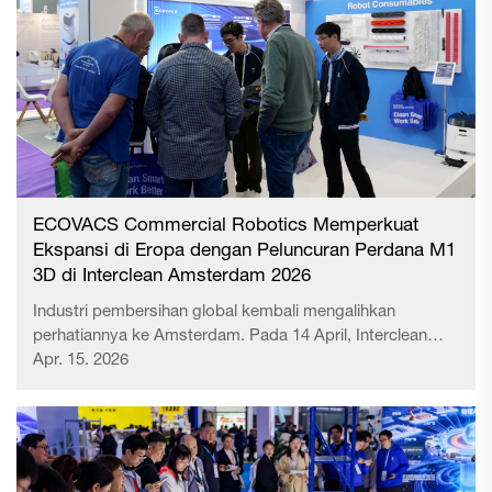
ECOVACS Commercial Robotics Memperkuat
Ekspansi di Eropa dengan Peluncuran Perdana M1
3D di Interclean Amsterdam 2026
Industri pembersihan global kembali mengalihkan
perhatiannya ke Amsterdam. Pada 14 April, Interclean
Amsterdam 2026 dibuka di RAI Amsterdam Convention
Apr. 15. 2026
Centre. Sebagai pameran dagang terbesar dan paling
berpengaruh di dunia untuk bidang pembersihan
profesional dan higiene, acara tahun ini menghadirkan
lebih dari 900 peserta pameran serta lebih dari 30.000
pengunjung profesional, mencatat rekor baru dalam skala