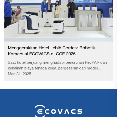
Menggerakkan Hotel Lebih Cerdas: Robotik
Komersial ECOVACS di CCE 2025
Saat hotel berjuang menghadapi penurunan RevPAR dan
kenaikan biaya tenaga kerja, pergeseran dari model
"ruang-premium" ke model "layanan-premium"
Mar. 31. 2025
menghadapi tantangan yang berat. Pembersihan - titik
sentuh kritis bagi tamu - secara langsung memengaruhi
pengalaman dan reputasi. Di...