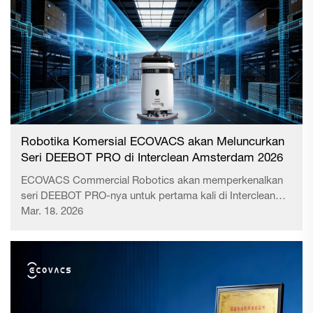
Robotika Komersial ECOVACS akan Meluncurkan
Seri DEEBOT PRO di Interclean Amsterdam 2026
ECOVACS Commercial Robotics akan memperkenalkan
seri DEEBOT PRO-nya untuk pertama kali di Interclean
Amsterdam 2026, memamerkan solusi pembersihan
Mar. 18. 2026
otonom untuk lingkungan komersial.