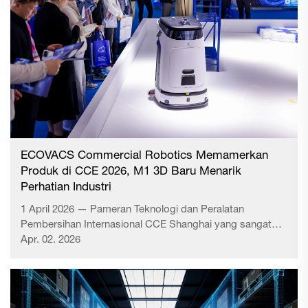
dan partisipasi. Di segmen robot pembersih komersial
yang tumbuh pesat, merek-merek besar memamerkan
teknologi terbaru mereka dalam lanskap persaingan yang
semakin ketat.
ECOVACS Commercial Robotics Memamerkan
Produk di CCE 2026, M1 3D Baru Menarik
Perhatian Industri
1 April 2026 — Pameran Teknologi dan Peralatan
Pembersihan Internasional CCE Shanghai yang sangat
dinantikan secara resmi dibuka di Pusat Pameran
Apr. 02. 2026
Internasional Baru Shanghai. Sebagai salah satu pameran
profesional pembersihan paling berpengaruh di ...