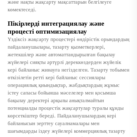
және нақты жақсарту мақсаттарын белгілеуге
көмектеседі.
Пікірлерді интеграциялау және
процесті оптимизациялау
Үздіксіз жақсарту процестері өндірістік орындардың
пайдаланушылары, тазарту қызметкерлері,
жетекшілер және автоматтандырылған бақылау
жүйелері сияқты әртүрлі дереккөздерден жүйелік
кері байланыс жинауға негізделген. Тазарту тобымен
өткізілетін ретті кері байланыс сессиялары
операциялық қиындықтар, жабдықтардың жұмыс
істеу сапасы бойынша мәселелер мен қосымша
бақылау деректері арқылы анықталмайтын
потенциалды процестік жақсартулар туралы құнды
көрсеткіштер береді. Пайдаланушылардың кері
байланысын зерттеу сауалнамалары мен
шағымдарды іздеу жүйелері коммерциялық тазарту