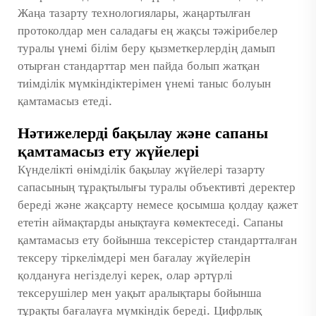
Жаңа тазарту технологиялары, жаңартылған
протоколдар мен саладағы ең жақсы тәжірибелер
туралы үнемі білім беру қызметкерлердің дамып
отырған стандарттар мен пайда болып жатқан
тиімділік мүмкіндіктерімен үнемі таныс болуын
қамтамасыз етеді.
Нәтижелерді бақылау және сапаны
қамтамасыз ету жүйелері
Күнделікті өнімділік бақылау жүйелері тазарту
сапасының тұрақтылығы туралы объективті деректер
береді және жақсарту немесе қосымша қолдау қажет
ететін аймақтарды анықтауға көмектеседі. Сапаны
қамтамасыз ету бойынша тексерістер стандартталған
тексеру тіркелімдері мен бағалау жүйелерін
қолдануға негізделуі керек, олар әртүрлі
тексерушілер мен уақыт аралықтары бойынша
тұрақты бағалауға мүмкіндік береді. Цифрлық