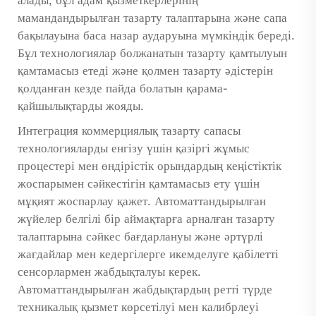
алады, бұл адам қызметкерлерінің
мамандандырылған тазарту талаптарына және сапа
бақылауына баса назар аударуына мүмкіндік береді.
Бұл технологиялар болжанатын тазарту қамтылуын
қамтамасыз етеді және қолмен тазарту әдістерін
қолданған кезде пайда болатын қарама-
қайшылықтарды жояды.
Интеграция
коммерциялық тазарту сапасы
технологияларды енгізу үшін қазіргі жұмыс
процестері мен өндірістік орындардың кеңістіктік
жоспарымен сәйкестігін қамтамасыз ету үшін
мұқият жоспарлау қажет. Автоматтандырылған
жүйелер белгілі бір аймақтарға арналған тазарту
талаптарына сәйкес бағдарлануы және әртүрлі
жағдайлар мен кедергілерге икемделуге қабілетті
сенсорлармен жабдықталуы керек.
Автоматтандырылған жабдықтардың ретті түрде
техникалық қызмет көрсетілуі мен калибрлеуі