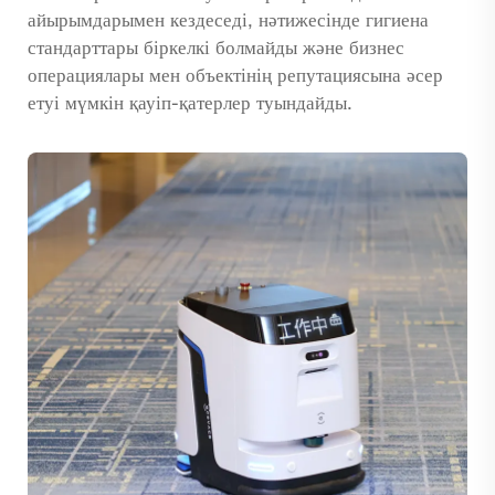
айырымдарымен кездеседі, нәтижесінде гигиена
стандарттары біркелкі болмайды және бизнес
операциялары мен объектінің репутациясына әсер
етуі мүмкін қауіп-қатерлер туындайды.