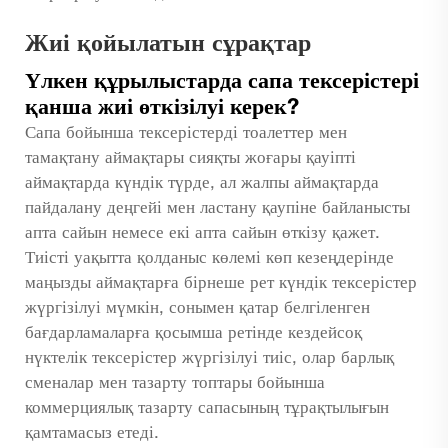
Жиі қойылатын сұрақтар
Үлкен құрылыстарда сапа тексерістері
қанша жиі өткізілуі керек?
Сапа бойынша тексерістерді тоалеттер мен
тамақтану аймақтары сияқты жоғары қауіпті
аймақтарда күндік түрде, ал жалпы аймақтарда
пайдалану деңгейі мен ластану қаупіне байланысты
апта сайын немесе екі апта сайын өткізу қажет.
Тиісті уақытта қолданыс көлемі көп кезеңдерінде
маңызды аймақтарға бірнеше рет күндік тексерістер
жүргізілуі мүмкін, сонымен қатар белгіленген
бағдарламаларға қосымша ретінде кездейсоқ
нүктелік тексерістер жүргізілуі тиіс, олар барлық
сменалар мен тазарту топтары бойынша
коммерциялық тазарту сапасының тұрақтылығын
қамтамасыз етеді.