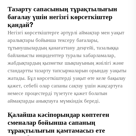
Тазарту сапасының тұрақтылығын
бағалау үшін негізгі көрсеткіштер
қандай?
Негізгі көрсеткіштерге әртүрлі аймақтар мен уақыт
аралықтары бойынша тексеру бағалары,
тұтынушылардың қанағаттану деңгейі, тазалыққа
байланысты инциденттер туралы хабарламалар,
жабдықтардың қызметке шықпауының жиілігі және
стандартты тазарту тапсырмаларын орындау уақыты
жатады. Бұл көрсеткіштерді уақыт өте келе бақылау
қажет, себебі олар сапаны сақтау үшін жақсартуға
немесе процестерді түзетуге қажет болатын
аймақтарды анықтауға мүмкіндік береді.
Қалайша кәсіпорындар көптеген
сменалар бойынша сапаның
тұрақтылығын қамтамасыз ете