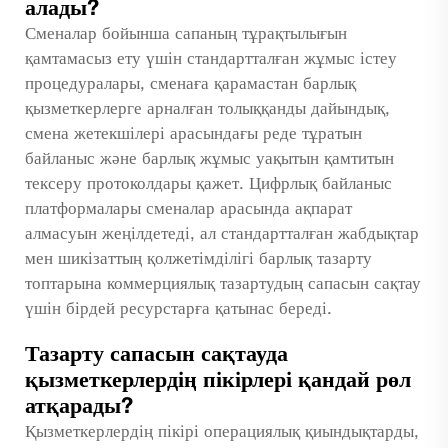
алады?
Сменалар бойынша сапаның тұрақтылығын
қамтамасыз ету үшін стандартталған жұмыс істеу
процедуралары, сменаға қарамастан барлық
қызметкерлерге арналған толыққанды дайындық,
смена жетекшілері арасындағы реде тұратын
байланыс және барлық жұмыс уақытын қамтитын
тексеру протоколдары қажет. Цифрлық байланыс
платформалары сменалар арасында ақпарат
алмасуын жеңілдетеді, ал стандартталған жабдықтар
мен шикізаттың қолжетімділігі барлық тазарту
топтарына коммерциялық тазартудың сапасын сақтау
үшін бірдей ресурстарға қатынас береді.
Тазарту сапасын сақтауда
қызметкерлердің пікірлері қандай рөл
атқарады?
Қызметкерлердің пікірі операциялық қиындықтарды,