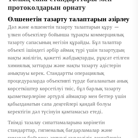
протоколдарын орнату
Өлшенетін тазарту талаптарын әзірлеу
Дәл және өлшенетін тазарту талаптарын құру —
үлкен объектілер бойынша тұрақты коммерциялық
тазарту сапасының негізін құрайды. Бұл талаптар
объекті ішіндегі әрбір аймақ түрі үшін тазартудың
нақты жиілігін, қажетті жабдықтарды, рұқсат етілген
химиялық заттарды және нақты тазарту әдістерін
анықтауы керек. Стандартты операциялық
процедураларда объективті түрде бағаланатын анық
көрсеткіштер көрсетілуі тиіс, бұл барлық тазарту
қызметкерлеріне әртүрлі аймақтар мен беттер үшін
қабылданатын сапа деңгейлері қандай болуы
керектігін дәл түсінуін қамтамасыз етеді.
Тиімді тазалау сипаттамаларына көрінетін
стандарттар, гигиеналық бағдарламалар және