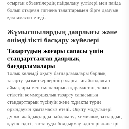
отырған объектілердің пайдалану үлгілері мен пайда
болып отырған гигиена талаптарымен бірге дамуын
қамтамасыз етеді.
Жұмысшылардың даярлығы және
өнімділікті басқару жүйелері
Тазартудың жоғары сапасы үшін
стандартталған даярлық
бағдарламалары
Толық көлемді оқыту бағдарламалары барлық
тазарту қызметкерлерінің оларға тағайындалған
аймақтары мен сменаларына қарамастан, талап
етілетін коммерциялық тазарту сапасының
стандарттарын түсінуін және тұрақты түрде
орындауын қамтамасыз етеді. Оқыту модульдері
дұрыс жабдықтарды пайдалану, химиялық заттардың
қауіпсіздігі, ластануды болдырмау әдістері және ірі