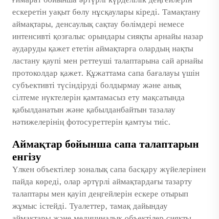
ғимарат бойынша әртүрлі күрделілік деңгейлерін
ескеретін уақыт бөлу нұсқаулары кіреді. Тамақтану
аймақтары, денсаулық сақтау бөлімдері немесе
интенсивті қозғалыс орындары сияқты арнайы назар
аударуды қажет ететін аймақтарға олардың нақты
ластану қаупі мен реттеуші талаптарына сай арнайы
протоколдар қажет. Құжаттама сапа бағалауы үшін
субъективті түсіндіруді болдырмау және анық
сілтеме нүктелерін қамтамасыз ету мақсатында
қабылданатын және қабылданбайтын тазалау
нәтижелерінің фотосуреттерін қамтуы тиіс.
Аймақтар бойынша сапа талаптарын
енгізу
Үлкен объектілер зоналық сапа басқару жүйелерінен
пайда көреді, олар әртүрлі аймақтардағы тазарту
талаптары мен қауіп деңгейлерін ескере отырып
жұмыс істейді. Туалеттер, тамақ дайындау