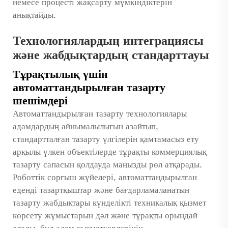
немесе процесті жақсарту мүмкіндіктерін
анықтайды.
Технологиялардың интеграциясы
және жабдықтардың стандарттауы
Тұрақтылық үшін
автоматтандырылған тазарту
шешімдері
Автоматтандырылған тазарту технологиялары
адамдардың айнымалылығын азайтып,
стандартталған тазарту үлгілерін қамтамасыз ету
арқылы үлкен объектілерде тұрақты коммерциялық
тазарту сапасын қолдауда маңызды рөл атқарады.
Роботтік сорғыш жүйелері, автоматтандырылған
еденді тазартқыштар және бағдарламаланатын
тазарту жабдықтары күнделікті техникалық қызмет
көрсету жұмыстарын дәл және тұрақты орындай