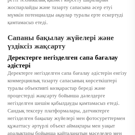
ретті техникалық қызмет көрсету шараларын
жоспарлайды және тазарту сапасына әсер етуі
мүмкін потенциалды ақаулар туралы ерте ескертуді
қамтамасыз етеді.
Сапаны бақылау жүйелері және
үздіксіз жақсарту
Деректерге негізделген сапа бағалау
әдістері
Деректерге негізделген сапа бағалау әдістерін енгізу
коммерциялық тазарту сапасының көрсеткіштері
туралы объективті көзқарастар береді және
процестерді жақсарту бойынша дәлелдерге
негізделген шешім қабылдауды қамтамасыз етеді.
Сандық тексеру платформалары, датчиктерге
негізделген бақылау жүйелері мен фотосуреттермен
құжаттасу әртүрлі объект аймақтары мен уақыт
аралықтары бойынша қайталанатын мәселелер мен