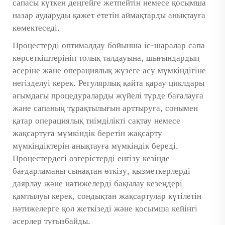
сапасы күткен деңгейге жетпейтін немесе қосымша
назар аударуды қажет ететін аймақтарды анықтауға
көмектеседі.
Процестерді оптималдау бойынша іс-шаралар сапа
көрсеткіштерінің толық талдауына, шығындардың
әсеріне және операциялық жүзеге асу мүмкіндігіне
негізделуі керек. Регулярлық қайта қарау циклдары
ағымдағы процедураларды жүйелі түрде бағалауға
және сапаның тұрақтылығын арттыруға, сонымен
қатар операциялық тиімділікті сақтау немесе
жақсартуға мүмкіндік беретін жақсарту
мүмкіндіктерін анықтауға мүмкіндік береді.
Процестердегі өзгерістерді енгізу кезінде
бағдарламаны сынақтан өткізу, қызметкерлерді
даярлау және нәтижелерді бақылау кезеңдері
қамтылуы керек, сондықтан жақсартулар күтілетін
нәтижелерге қол жеткізеді және қосымша кейінгі
әсерлер туғызбайды.