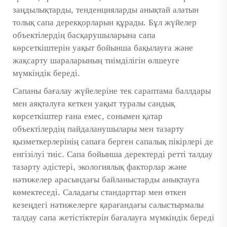
заңдылықтарды, тенденцияларды анықтай алатын
толық сапа дерекқорларын құрады. Бұл жүйелер
объектілердің басқарушыларына сапа
көрсеткіштерін уақыт бойынша бақылауға және
жақсарту шараларының тиімділігін өлшеуге
мүмкіндік береді.
Сапаны бағалау жүйелеріне тек сараптама баллдары
мен аяқталуға кеткен уақыт туралы сандық
көрсеткіштер ғана емес, сонымен қатар
объектілердің пайдаланушылары мен тазарту
қызметкерлерінің сапаға берген сапалық пікірлері де
енгізілуі тиіс. Сапа бойынша деректерді ретті талдау
тазарту әдістері, экологиялық факторлар және
нәтижелер арасындағы байланыстарды анықтауға
көмектеседі. Саладағы стандарттар мен өткен
кезеңдегі нәтижелерге қарағандағы салыстырмалы
талдау сапа жетістіктерін бағалауға мүмкіндік береді