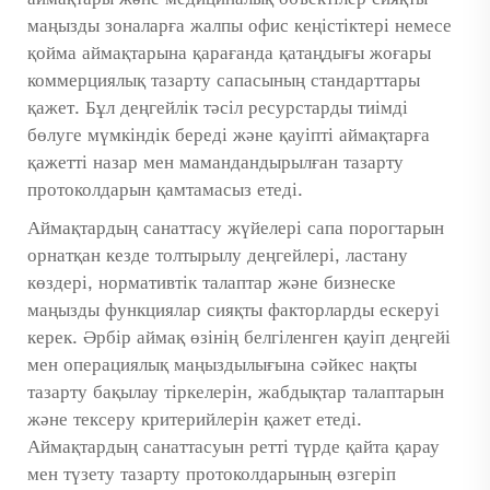
аймақтары және медициналық объектілер сияқты
маңызды зоналарға жалпы офис кеңістіктері немесе
қойма аймақтарына қарағанда қатаңдығы жоғары
коммерциялық тазарту сапасының стандарттары
қажет. Бұл деңгейлік тәсіл ресурстарды тиімді
бөлуге мүмкіндік береді және қауіпті аймақтарға
қажетті назар мен мамандандырылған тазарту
протоколдарын қамтамасыз етеді.
Аймақтардың санаттасу жүйелері сапа порогтарын
орнатқан кезде толтырылу деңгейлері, ластану
көздері, нормативтік талаптар және бизнеске
маңызды функциялар сияқты факторларды ескеруі
керек. Әрбір аймақ өзінің белгіленген қауіп деңгейі
мен операциялық маңыздылығына сәйкес нақты
тазарту бақылау тіркелерін, жабдықтар талаптарын
және тексеру критерийлерін қажет етеді.
Аймақтардың санаттасуын ретті түрде қайта қарау
мен түзету тазарту протоколдарының өзгеріп