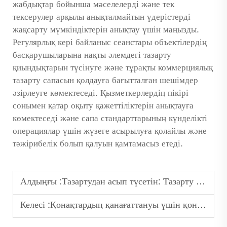
жабдықтар бойынша мәселелерді және тек
тексерулер арқылы анықталмайтын үдерістерді
жақсарту мүмкіндіктерін анықтау үшін маңызды.
Регулярлық кері байланыс сеанстары объектілердің
басқарушыларына нақты әлемдегі тазарту
қиындықтарын түсінуге және тұрақты коммерциялық
тазарту сапасын қолдауға бағытталған шешімдер
әзірлеуге көмектеседі. Қызметкерлердің пікірі
сонымен қатар оқыту қажеттіліктерін анықтауға
көмектеседі және сапа стандарттарының күнделікті
операциялар үшін жүзеге асырылуға қолайлы және
тәжірибелік болып қалуын қамтамасыз етеді.
Алдыңғы :
Тазартудан асып түсетін: Тазарту роботтарының деректерді жинау потенциалы
Келесі :
Қонақтардың қанағаттануы үшін қонақ үйлер неге роботтік сорғыштарды таңдайды