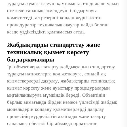
тұрақты жұмыс істеуін қамтамасыз етеді және уақыт
өте келе сапаның төмендеуін болдырмауға
көмектеседі, ал резервті қолдан жүргізілетін
процедуралар техникалық ақаулар пайда болған
кезде үздіксіздікті қамтамасыз етеді.
Жабдықтарды стандарттау және
техникалық қызмет көрсету
бағдарламалары
Ірі объектілерде тазарту жабдықтарын стандарттау
тұрақты нәтижелерге қол жеткізуге, сондай-ақ
қызметкерлерді даярлау, жабдықтарды техникалық
қызмет көрсету және ауыстыру процедураларын
ыңғайландыруға мүмкіндік береді. Объектінің
барлық аймағында бірдей немесе үйлесімді жабдық
модельдерін қолдану қызметкерлерді даярлау
процесінің күрделілігін азайтады және тазарту
сапасының белгілі бір аймаққа орнатылған