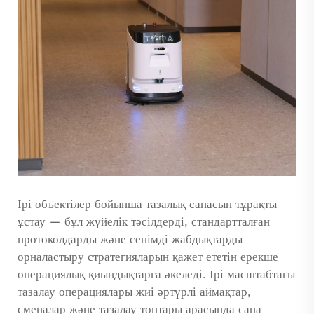
Ірі объектілер бойынша тазалық сапасын тұрақты
ұстау — бұл жүйелік тәсілдерді, стандартталған
протоколдарды және сенімді жабдықтарды
орналастыру стратегияларын қажет ететін ерекше
операциялық қиындықтарға әкеледі. Ірі масштабтағы
тазалау операциялары жиі әртүрлі аймақтар,
сменалар және тазалау топтары арасында сапа