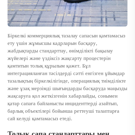
Біркелкі коммерциялық тазалау сапасын қамтамасыз
ету үшін жұмысшы кадрларын басқару,
жабдықтарды стандарттау, өнімділікті бақылау
жүйелері және үздіксіз жақсарту процестерін
қамтитын толық құрылым қажет. Бұл
интеграцияланған тәсілдерді сәтті енгізген ұйымдар
тазалықтың біркелкілігінде, операциялық тиімділікте
және ұзақ мерзімді шығындарды басқаруда маңызды
жақсаруға қол жеткізгенін хабарлайды, сонымен
қатар сапаға байланысты инциденттерді азайтып,
барлық объектілері бойынша реттеуші талаптарға
сай келуді қамтамасыз етеді.
Толық сапа стандарттары мен