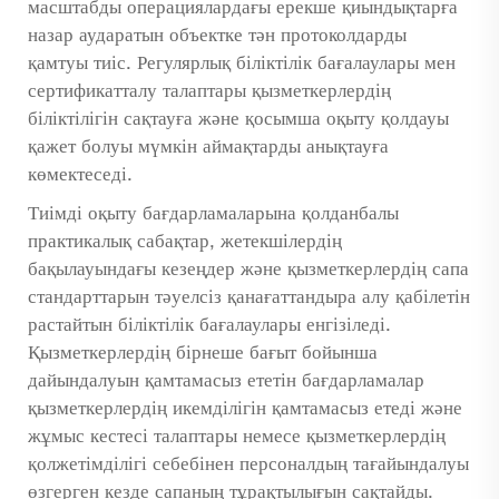
масштабды операциялардағы ерекше қиындықтарға
назар аударатын объектке тән протоколдарды
қамтуы тиіс. Регулярлық біліктілік бағалаулары мен
сертификатталу талаптары қызметкерлердің
біліктілігін сақтауға және қосымша оқыту қолдауы
қажет болуы мүмкін аймақтарды анықтауға
көмектеседі.
Тиімді оқыту бағдарламаларына қолданбалы
практикалық сабақтар, жетекшілердің
бақылауындағы кезеңдер және қызметкерлердің сапа
стандарттарын тәуелсіз қанағаттандыра алу қабілетін
растайтын біліктілік бағалаулары енгізіледі.
Қызметкерлердің бірнеше бағыт бойынша
дайындалуын қамтамасыз ететін бағдарламалар
қызметкерлердің икемділігін қамтамасыз етеді және
жұмыс кестесі талаптары немесе қызметкерлердің
қолжетімділігі себебінен персоналдың тағайындалуы
өзгерген кезде сапаның тұрақтылығын сақтайды.