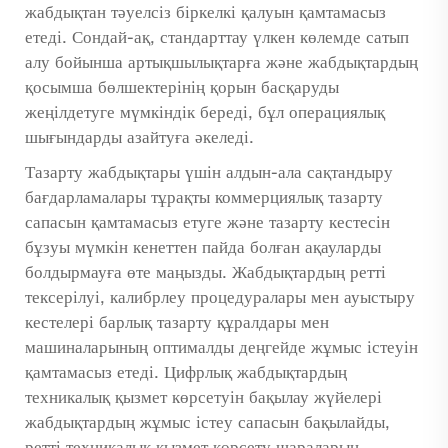
жабдықтан тәуелсіз біркелкі қалуын қамтамасыз
етеді. Сондай-ақ, стандарттау үлкен көлемде сатып
алу бойынша артықшылықтарға және жабдықтардың
қосымша бөлшектерінің қорын басқаруды
жеңілдетуге мүмкіндік береді, бұл операциялық
шығындарды азайтуға әкеледі.
Тазарту жабдықтары үшін алдын-ала сақтандыру
бағдарламалары тұрақты коммерциялық тазарту
сапасын қамтамасыз етуге және тазарту кестесін
бұзуы мүмкін кенеттен пайда болған ақауларды
болдырмауға өте маңызды. Жабдықтардың ретті
тексерілуі, калибрлеу процедуралары мен ауыстыру
кестелері барлық тазарту құралдары мен
машиналарының оптималды деңгейде жұмыс істеуін
қамтамасыз етеді. Цифрлық жабдықтардың
техникалық қызмет көрсетуін бақылау жүйелері
жабдықтардың жұмыс істеу сапасын бақылайды,