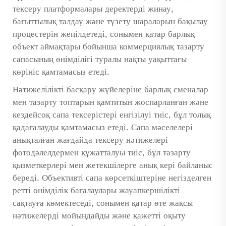
тексеру платформалары деректерді жинау,
бағыттылық талдау және түзету шараларын бақылау
процестерін жеңілдетеді, сонымен қатар барлық
объект аймақтары бойынша коммерциялық тазарту
сапасының өнімділігі туралы нақты уақыттағы
көрініс қамтамасыз етеді.
Нәтижелілікті басқару жүйелеріне барлық сменалар
мен тазарту топтарын қамтитын жоспарланған және
кездейсоқ сапа тексерістері енгізілуі тиіс, бұл толық
қадағалауды қамтамасыз етеді. Сапа мәселелері
анықталған жағдайда тексеру нәтижелері
фотодәлелдермен құжатталуы тиіс, бұл тазарту
қызметкерлері мен жетекшілерге анық кері байланыс
береді. Объективті сапа көрсеткіштеріне негізделген
ретті өнімділік бағалаулары жауапкершілікті
сақтауға көмектеседі, сонымен қатар өте жақсы
нәтижелерді мойындайды және қажетті оқыту