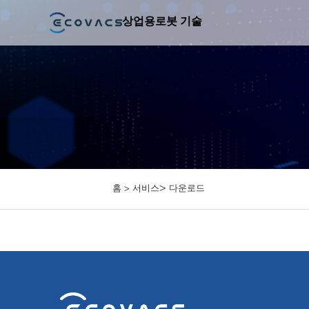
상업용
로봇 기술
>
홈 >
서비스
다운로드