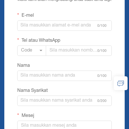
Wakil kami akan menghubungi anda tidak lama lagi.
E-mel
0/100
Tel atau WhatsApp
Code
0/100
Nama
0/100
Nama Syarikat
0/200
Mesej