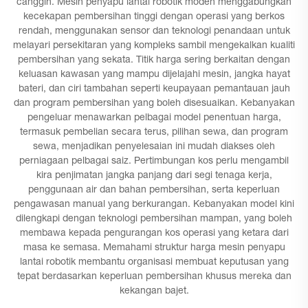
canggih. Mesin penyapu lantai robotik moden menggabungkan
kecekapan pembersihan tinggi dengan operasi yang berkos
rendah, menggunakan sensor dan teknologi penandaan untuk
melayari persekitaran yang kompleks sambil mengekalkan kualiti
pembersihan yang sekata. Titik harga sering berkaitan dengan
keluasan kawasan yang mampu dijelajahi mesin, jangka hayat
bateri, dan ciri tambahan seperti keupayaan pemantauan jauh
dan program pembersihan yang boleh disesuaikan. Kebanyakan
pengeluar menawarkan pelbagai model penentuan harga,
termasuk pembelian secara terus, pilihan sewa, dan program
sewa, menjadikan penyelesaian ini mudah diakses oleh
perniagaan pelbagai saiz. Pertimbungan kos perlu mengambil
kira penjimatan jangka panjang dari segi tenaga kerja,
penggunaan air dan bahan pembersihan, serta keperluan
pengawasan manual yang berkurangan. Kebanyakan model kini
dilengkapi dengan teknologi pembersihan mampan, yang boleh
membawa kepada pengurangan kos operasi yang ketara dari
masa ke semasa. Memahami struktur harga mesin penyapu
lantai robotik membantu organisasi membuat keputusan yang
tepat berdasarkan keperluan pembersihan khusus mereka dan
kekangan bajet.