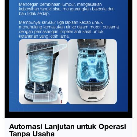
Mencegah pembinaan lumpur, mengekalkan
kebersihan tangki sisa, mengurangkan bakteria dan
bau tidak sedap.
Mempunyai struktur tiga lapisan kedap untuk
menghalang kemasukan air ke dalam motor, bersama
dengan pemasangan impeler anti-karat untuk
ketahanan yang lebih lama.
Automasi Lanjutan untuk Operasi
Tanpa Usaha