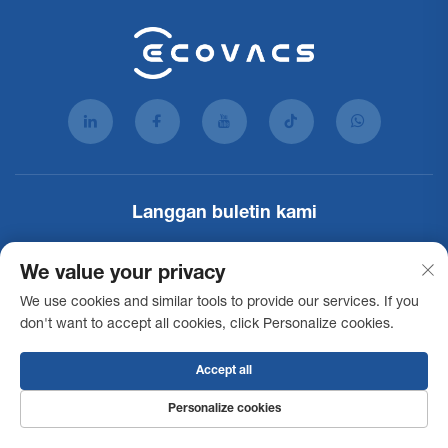
Langgan buletin kami
Sertai surat berita kami untuk menerima berita, maklumat
We value your privacy
terkini dan pandangan industri daripada pasukan kami.
We use cookies and similar tools to provide our services. If you
don't want to accept all cookies, click Personalize cookies.
Langgan
Accept all
Personalize cookies
Hak Cipta © 2026 Ecovacs Commercial Robotics Co., Ltd. Semua hak
dicadangkan -
Dasar Privasi
Pernyataan Aksesibiliti
Syarat
Penggunaan