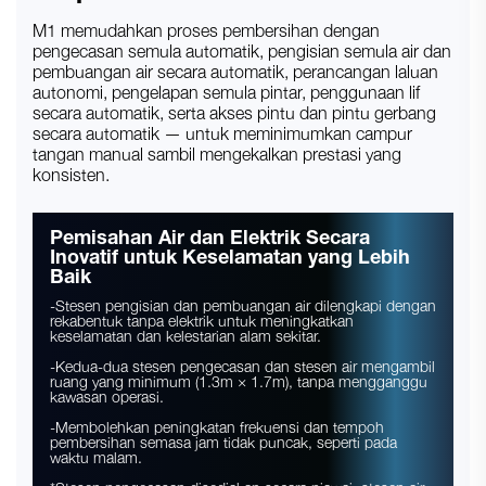
M1 memudahkan proses pembersihan dengan
pengecasan semula automatik, pengisian semula air dan
pembuangan air secara automatik, perancangan laluan
autonomi, pengelapan semula pintar, penggunaan lif
secara automatik, serta akses pintu dan pintu gerbang
secara automatik — untuk meminimumkan campur
tangan manual sambil mengekalkan prestasi yang
konsisten.
Pemisahan Air dan Elektrik Secara
Inovatif untuk Keselamatan yang Lebih
Baik
-Stesen pengisian dan pembuangan air dilengkapi dengan
rekabentuk tanpa elektrik untuk meningkatkan
keselamatan dan kelestarian alam sekitar.
-Kedua-dua stesen pengecasan dan stesen air mengambil
ruang yang minimum (1.3m × 1.7m), tanpa mengganggu
kawasan operasi.
-Membolehkan peningkatan frekuensi dan tempoh
pembersihan semasa jam tidak puncak, seperti pada
waktu malam.