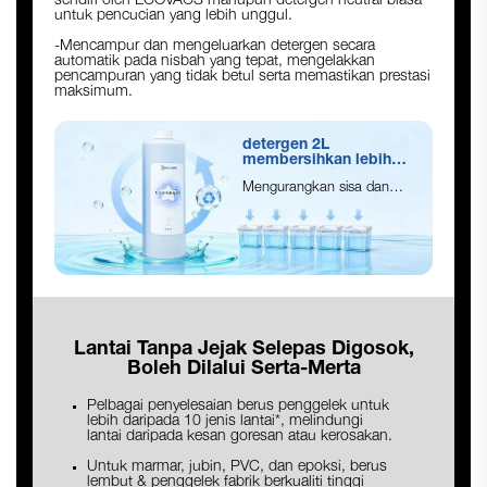
sendiri oleh ECOVACS mahupun detergen neutral biasa
untuk pencucian yang lebih unggul.
-Mencampur dan mengeluarkan detergen secara
automatik pada nisbah yang tepat, mengelakkan
pencampuran yang tidak betul serta memastikan prestasi
maksimum.
detergen 2L
membersihkan lebih
daripada 5* takungan air
Mengurangkan sisa dan
kekerapan pengisian semula
Lantai Tanpa Jejak Selepas Digosok,
Boleh Dilalui Serta-Merta
Pelbagai penyelesaian berus penggelek untuk
lebih daripada 10 jenis lantai*, melindungi
lantai daripada kesan goresan atau kerosakan.
Untuk marmar, jubin, PVC, dan epoksi, berus
lembut & penggelek fabrik berkualiti tinggi