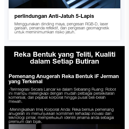
perlindungan Anti-Jatuh 5-Lapis
Menggunakan dinding maya, pengesan RGB-D, laser
garisan, penanda reflektif, dan pengesan geomagnetik
untuk meminimumkan risiko jatuh.
Reka Bentuk yang Teliti, Kualiti
dalam Setiap Butiran
Pemenang Anugerah Reka Bentuk iF Jerman
yang Terkenal
-Terintegrasi Secara Lancar ke dalam Sebarang Ruang: Robot
ini mampu melengkapi dengan mudah pelbagai persekitaran
komersial, dari pejabat korporat hingga pusat beli-belah
mewah.
-Meningkatkan Imej Korporat Anda: Reka bentuk pemenang
anugerah ini menunjukkan komitmen terhadap inovasi dan
teknologi pintar, memperkukuh identiti jenama anda sebagai
premium dan bijak.