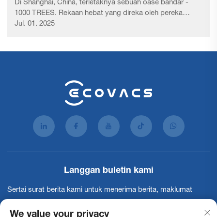
Di Shanghai, China, terletaknya sebuah oase bandar -
1000 TREES. Rekaan hebat yang direka oleh pereka
British terkenal Thomas Heatherwick ini mendapat ilham
Jul. 01. 2025
daripada kontur Gunung Huang, memperoleh reputasinya
sebagai 'Taman Gantung Babel Shanghai' dan...
Langgan buletin kami
Sertai surat berita kami untuk menerima berita, maklumat
terkini dan pandangan industri daripada pasukan kami.
We value your privacy