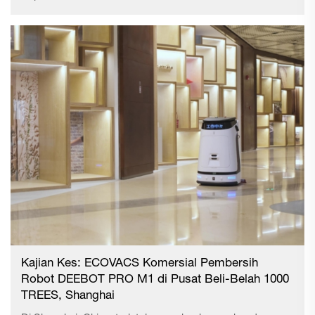
telah pun memperkenalkan pelbagai inisiatif termasuk
memperkenalkan peralatan yang membantu pengurangan
keperluan tenaga kerja dan usaha untuk memenuhi
pelbagai perubahan dalam persekitaran kedai serta ke
arah operasi kedai yang mampan. Memandangkan
perkembangan pesat teknologi termasuk kemajuan
dalam teknologi robot pada kebelakangan ini, kami akan
menjalankan ujian penggunaan 'robot penjimatan tenaga
kerja' dan 'sistem perkhidmatan avatar' untuk tugas-
tugas kedai yang boleh diambil alih oleh robot atau
teknologi lain sebagai ganti manusia, bermula pada
September 2025...
Kajian Kes: ECOVACS Komersial Pembersih
Robot DEEBOT PRO M1 di Pusat Beli-Belah 1000
TREES, Shanghai