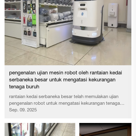
pengenalan ujian mesin robot oleh rantaian kedai
serbaneka besar untuk mengatasi kekurangan
tenaga buruh
rantaian kedai serbaneka besar telah memulakan ujian
pengenalan robot untuk mengatasi kekurangan tenaga
buruh dan meningkatkan kecekapan kerja. Di sebuah
Sep. 09. 2025
cawangan Seven-Eleven Japan di Tokyo, terdapat sebuah
robot khas yang ditempatkan di belakang rak minuman
dan alkohol untuk mengisi semula stok barang. Robot ini