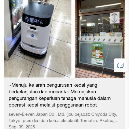
terdiri daripada rel, tiang sokong, dan lengan mekanikal
untuk memegang barang. Dengan menggunakan
kecerdasan buatan (AI), robot ini dapat mengenal pasti
keutamaan barang yang perlu diisi semula berdasarkan
jualan, serta menyusun semula barang tersebut di rak
secara automatik. Jika dilakukan secara manual, tugas ini
biasanya mengambil masa kira-kira 10 jam dalam
seminggu...
~Menuju ke arah pengurusan kedai yang
berkelanjutan dan menarik~ Memajukan
pengurangan keperluan tenaga manusia dalam
operasi kedai melalui penggunaan robot
seven-Eleven Japan Co., Ltd. (ibu pejabat: Chiyoda City,
Tokyo; presiden dan ketua eksekutif: Tomohiro Akutsu;
seterusnya dikenali sebagai 'Syarikat Kami') sebelum ini
Sep. 09. 2025