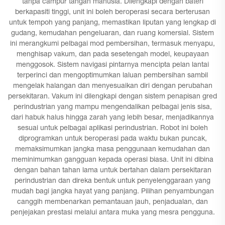
tanpa campur tangan manusia. Dilengkapi dengan bateri
berkapasiti tinggi, unit ini boleh beroperasi secara berterusan
untuk tempoh yang panjang, memastikan liputan yang lengkap di
gudang, kemudahan pengeluaran, dan ruang komersial. Sistem
ini merangkumi pelbagai mod pembersihan, termasuk menyapu,
menghisap vakum, dan pada sesetengah model, keupayaan
menggosok. Sistem navigasi pintarnya mencipta pelan lantai
terperinci dan mengoptimumkan laluan pembersihan sambil
mengelak halangan dan menyesuaikan diri dengan perubahan
persekitaran. Vakum ini dilengkapi dengan sistem penapisan gred
perindustrian yang mampu mengendalikan pelbagai jenis sisa,
dari habuk halus hingga zarah yang lebih besar, menjadikannya
sesuai untuk pelbagai aplikasi perindustrian. Robot ini boleh
diprogramkan untuk beroperasi pada waktu bukan puncak,
memaksimumkan jangka masa penggunaan kemudahan dan
meminimumkan gangguan kepada operasi biasa. Unit ini dibina
dengan bahan tahan lama untuk bertahan dalam persekitaran
perindustrian dan direka bentuk untuk penyelenggaraan yang
mudah bagi jangka hayat yang panjang. Pilihan penyambungan
canggih membenarkan pemantauan jauh, penjadualan, dan
penjejakan prestasi melalui antara muka yang mesra pengguna.