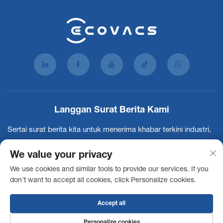
Langgan Surat Berita Kami
Sertai surat berita kita untuk menerima khabar terkini industri,
kemaskini dan penerangan dari pasukan kami.
We value your privacy
We use cookies and similar tools to provide our services. If you
Langgan
don't want to accept all cookies, click Personalize cookies.
Accept all
Hak Cipta © 2025 Ecovacs Commercial Robotics Co., Ltd. Semua hak
terpelihara -
Dasar Privasi
Pernyataan Aksesibiliti
Syarat
Personalize cookies