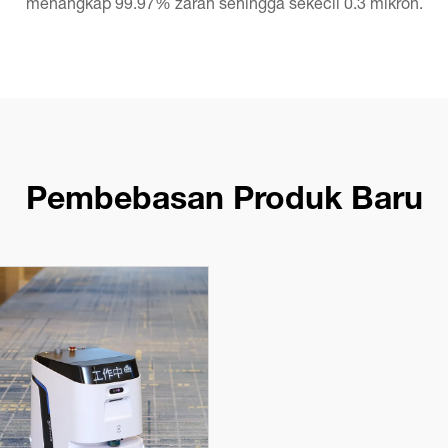
menangkap 99.97% zarah sehingga sekecil 0.3 mikron.
Pembebasan Produk Baru