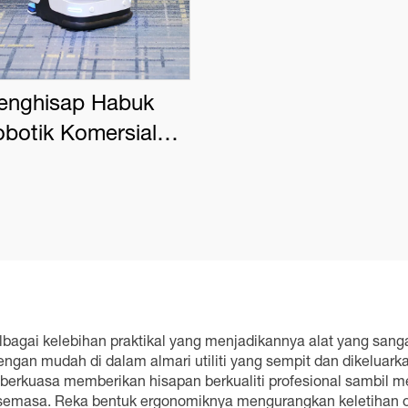
enghisap Habuk
botik Komersial
OVACS DEEBOT
PRO K1 VAC
agai kelebihan praktikal yang menjadikannya alat yang sanga
an mudah di dalam almari utiliti yang sempit dan dikeluark
 berkuasa memberikan hisapan berkualiti profesional sambil 
semasa. Reka bentuk ergonomiknya mengurangkan keletihan o