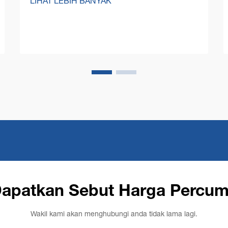
LIHAT LEBIH BANYAK
yang kompetitif pada hari ini, pengurus
kemudahan dan pemilik perniagaan
semakin memberi tumpuan kepada
pengoptimuman kos operasi sambil
mengekalkan tahap kebersihan yang
tinggi...
apatkan Sebut Harga Percu
Wakil kami akan menghubungi anda tidak lama lagi.