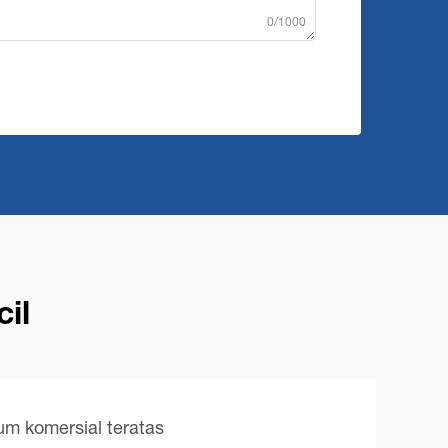
0/1000
il
m komersial teratas