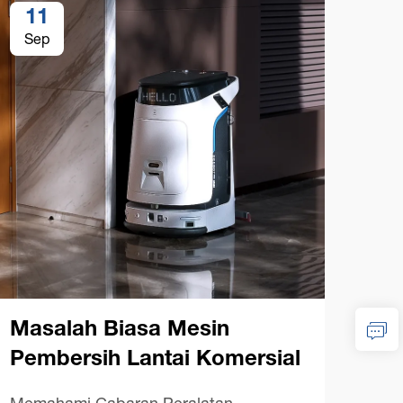
11
1
Sep
Se
Se
Me
Ko
Masalah Biasa Mesin
Pembersih Lantai Komersial
Pand
Pera