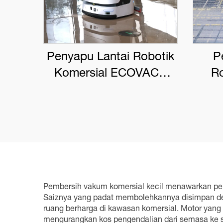
Penyapu Lantai Robotik
P
Komersial ECOVACS
Ro
DEEBOT PRO M1
EC
Pembersih vakum komersial kecil menawarkan pelb
Saiznya yang padat membolehkannya disimpan deng
ruang berharga di kawasan komersial. Motor yang
mengurangkan kos pengendalian dari semasa ke 