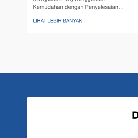
Kemudahan dengan Penyelesaian
Pembersihan Lantai Terkini
LIHAT LEBIH BANYAK
Mengekalkan lantai yang bersih di ruang
komersial besar membentangkan
cabaran unik yang memerlukan
penyelesaian yang kukuh dan cekap.
Sebuah mesin pembersih lantai
komersial berada di...
D