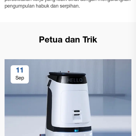
persekitaran kerja yang lebih sihat dengan mengurangkan
pengumpulan habuk dan serpihan.
Petua dan Trik
11
Sep