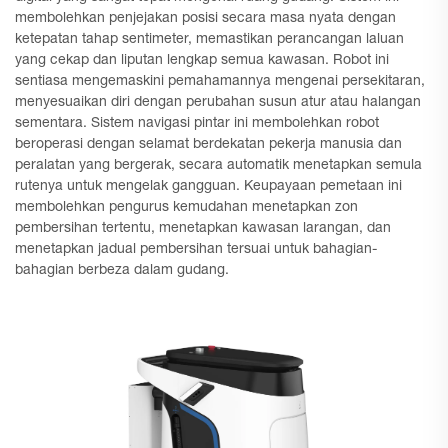
membolehkan penjejakan posisi secara masa nyata dengan
ketepatan tahap sentimeter, memastikan perancangan laluan
yang cekap dan liputan lengkap semua kawasan. Robot ini
sentiasa mengemaskini pemahamannya mengenai persekitaran,
menyesuaikan diri dengan perubahan susun atur atau halangan
sementara. Sistem navigasi pintar ini membolehkan robot
beroperasi dengan selamat berdekatan pekerja manusia dan
peralatan yang bergerak, secara automatik menetapkan semula
rutenya untuk mengelak gangguan. Keupayaan pemetaan ini
membolehkan pengurus kemudahan menetapkan zon
pembersihan tertentu, menetapkan kawasan larangan, dan
menetapkan jadual pembersihan tersuai untuk bahagian-
bahagian berbeza dalam gudang.