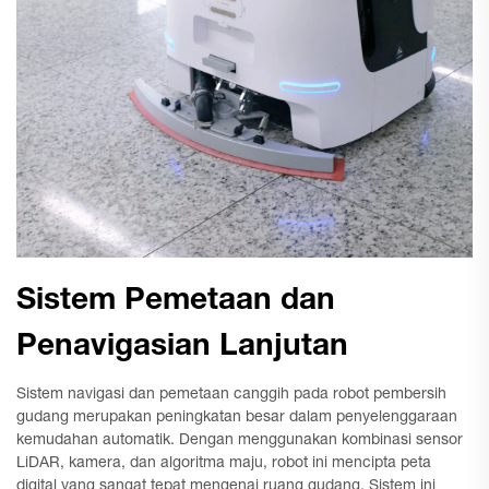
Sistem Pemetaan dan
Penavigasian Lanjutan
Sistem navigasi dan pemetaan canggih pada robot pembersih
gudang merupakan peningkatan besar dalam penyelenggaraan
kemudahan automatik. Dengan menggunakan kombinasi sensor
LiDAR, kamera, dan algoritma maju, robot ini mencipta peta
digital yang sangat tepat mengenai ruang gudang. Sistem ini