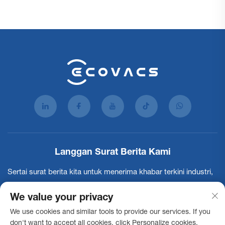
Langgan Surat Berita Kami
Sertai surat berita kita untuk menerima khabar terkini industri,
kemaskini dan penerangan dari pasukan kami.
We value your privacy
We use cookies and similar tools to provide our services. If you
Langgan
don't want to accept all cookies, click Personalize cookies.