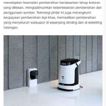
menetapkan keamatan pembersihan berdasarkan tahap kotoran
yang dikesan, mengoptimumkan keberkesanan pembersihan dan
penggunaan sumber. Teknologi pintar ini juga merangkumi
keupayaan pembersihan tepi khas, memastikan pembersihan
yang menyeluruh walaupun di sepanjang dinding dan di sekeliling
halangan.