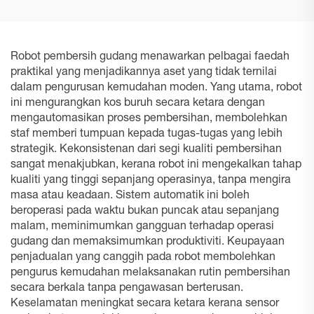
Robot pembersih gudang menawarkan pelbagai faedah
praktikal yang menjadikannya aset yang tidak ternilai
dalam pengurusan kemudahan moden. Yang utama, robot
ini mengurangkan kos buruh secara ketara dengan
mengautomasikan proses pembersihan, membolehkan
staf memberi tumpuan kepada tugas-tugas yang lebih
strategik. Kekonsistenan dari segi kualiti pembersihan
sangat menakjubkan, kerana robot ini mengekalkan tahap
kualiti yang tinggi sepanjang operasinya, tanpa mengira
masa atau keadaan. Sistem automatik ini boleh
beroperasi pada waktu bukan puncak atau sepanjang
malam, meminimumkan gangguan terhadap operasi
gudang dan memaksimumkan produktiviti. Keupayaan
penjadualan yang canggih pada robot membolehkan
pengurus kemudahan melaksanakan rutin pembersihan
secara berkala tanpa pengawasan berterusan.
Keselamatan meningkat secara ketara kerana sensor