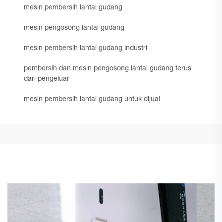
mesin pembersih lantai gudang
mesin pengosong lantai gudang
mesin pembersih lantai gudang industri
pembersih dan mesin pengosong lantai gudang terus
dari pengeluar
mesin pembersih lantai gudang untuk dijual