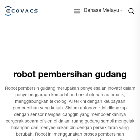
Bahasa Melayu
robot pembersihan gudang
Robot pembersih gudang merupakan penyelesaian inovatif dalam
penyelenggaraan kemudahan berkebolehan automatik,
menggabungkan teknologi AI terkini dengan keupayaan
pembersihan yang kukuh. Sistem autonomik ini dilengkapi
dengan sensor navigasi canggih yang membolehkannya
bergerak secara efisien di dalam ruang gudang sambil mengelak
halangan dan menyesuaikan diri dengan persekitaran yang
berubah. Robot ini menggunakan proses pembersihan