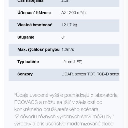
Čas nabíjania
2,5h
Účinnosť čištения
Až 1200 m²/h
Vlastná hmotnosť
121,7 kg
Stúpanie
8°
Max. rýchlosť pohybu
1.2m/s
Typ batérie
Lítium (LFP)
Senzory
LiDAR, senzor TOF, RGB-D senzor, čiar
*Údaje uvedené vyššie pochádzajú z laboratória
ECOVACS a môžu sa líšiť v závislosti od
konkrétneho používateľského scénára.
*Z dôvodu rôznych výrobných šarží môžu byť
výrobky a príslušenstvo modernizované alebo