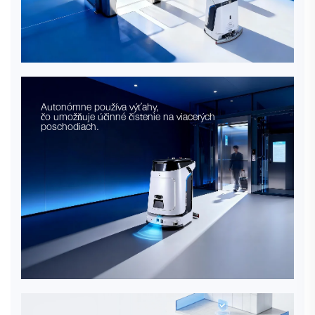
Autonómne používa výťahy,
čo umožňuje účinné čistenie na viacerých
poschodiach.