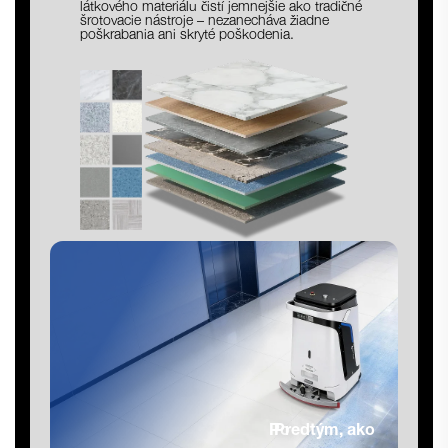
látkového materiálu čistí jemnejšie ako tradičné
šrotovacie nástroje – nezanecháva žiadne
poškrabania ani skryté poškodenia.
Po
Predtým, ako