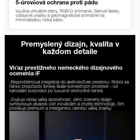
5-úrovňová ochrana proti pádu
Využíva virtuálne steny, RGB-D snímanie, čiarové lasery,
odrazové značky a geomagnetické snímanie na
minimalizáciu rizika pádu.
Premyslený dizajn, kvalita v
každom detaile
Víťaz prestížneho nemeckého dizajnového
ocenenia iF
-Bezproblémová integrácia do akéhokoľvek priestoru: Robot sa
ľahko prispôsobí širokej škále komerčných prostredí – od
kancelárií korporácií po luxusné obchodné centrá.
-Zvyšuje obraz vašej spoločnosti: Jeho ocenený dizajn
symbolizuje záväzok voči inováciám a chytlej technológii, čím
posilňuje premium a inteligentnú identitu vašej značky.