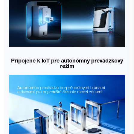
Pripojené k IoT pre autonómny prevádzkový
režim
Autonómne prechádza bezpečnostnými bránami
a dverami pre nepretržité čistenie medzi zónami.