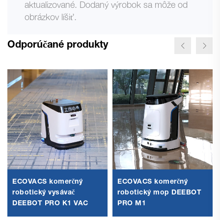
aktualizované. Dodaný výrobok sa môže od
obrázkov líšiť.
Odporúčané produkty
ECOVACS komerčný
ECOVACS komerčný
robotický vysávač
robotický mop DEEBOT
DEEBOT PRO K1 VAC
PRO M1