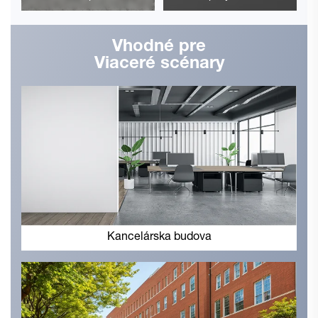
Vhodné pre
Viaceré scénary
Kancelárska budova