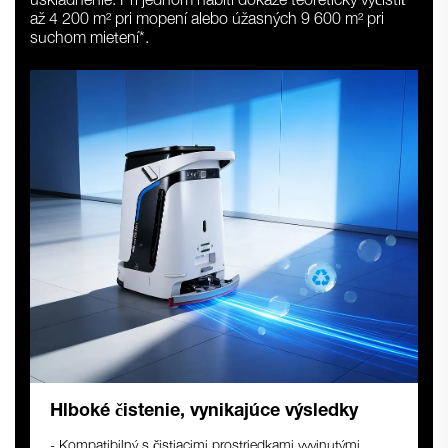
uskladnenie. Pri jednom nabití dokáže teoreticky vyčistiť
až 4 200 m² pri mopení alebo úžasných 9 600 m² pri
suchom mietení*.
Hlboké čistenie, vynikajúce výsledky
- Kompatibilný s čistiacimi prostriedkami vyvinutými