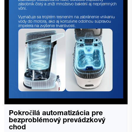
Zabraňuje usadzovaniu kalu, udržiava odpadový
zásobník čistý a zníži množstvo baktérií aj neprijemných
vôní.
Vyznačuje sa trojitém tesnením na zabránenie vnikaniu
vody do motora, ako aj korozívne odolnou súpravou
impelera na zvýšenie trvanlivosti.
Pokročilá automatizácia pre
bezproblémový prevádzkový
chod