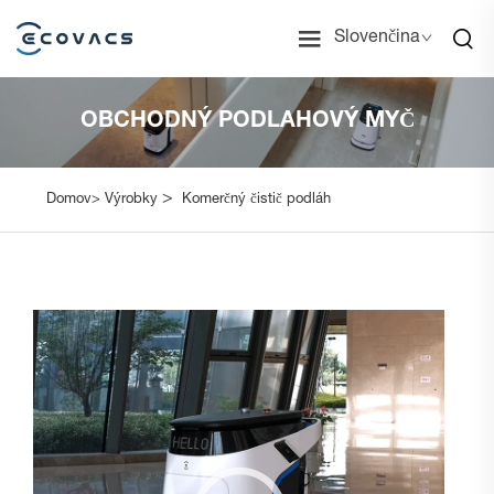
Slovenčina
OBCHODNÝ PODLAHOVÝ MYČ
>
Domov>
Výrobky
Komerčný čistič podláh