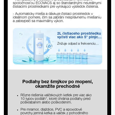
spoločnosťou ECOVACS aj so štandardnými neutrálnymi
čistiacimi prostriedkami pre vynikajúci výsledok čistenia.
- Automaticky mieša a dávkuje čistiaci prostriedok v
ideálnom pomere, čím sa zabráni nesprávnemu miešaniu
a zabezpečí sa maximálny výkon.
2L čistiaceho prostriedku
vyčistí viac ako 5* plných
nádrží vody
Znižuje odpad a frekvenciu
dopĺňania
Podlahy bez šmýkov po mopení,
okamžite prechodné
Rôzne riešenia valčekových kefiek pre viac ako
10 typov podláh*, ktoré chránia podlahy pred
poškrabanim alebo poškodením.
Pre mramor, dlaždice, PVC a epoxidové
povrchy jemná kefka a valček z pohodlného