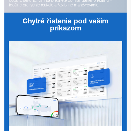
dobu 2 sekúnd, čím sa prepnete do manuálneho režimu –
ideálne pre rýchle reakcie a flexibilné manévrovanie.
Chytré čistenie pod vašim
príkazom