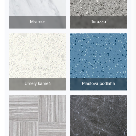
Mramor
Terazzo
Umelý kameň
Plastová podlaha