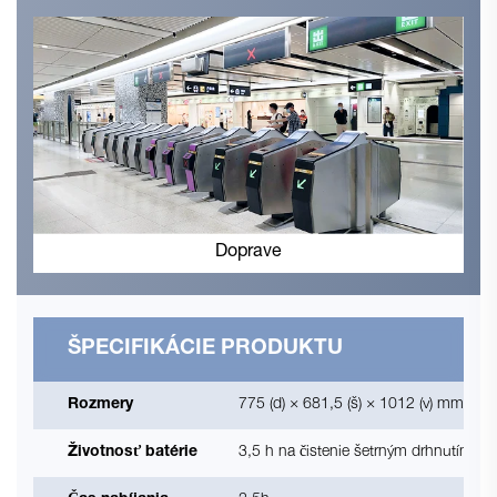
Doprave
ŠPECIFIKÁCIE PRODUKTU
Rozmery
775 (d) × 681,5 (š) × 1012 (v) mm
Životnosť batérie
3,5 h na čistenie šetrným drhnutím; 