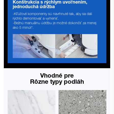
Konštrukcia s rýchlym uvoľnením,
jednoduchá údržba
-Kľúčové komponenty sú navrhnuté tak, aby sa dali
rýchlo demontovať a vymeniť.
-Bežnú manuálnu údržbu je možné dokončiť za menej
ako 5 minút*.
Vhodné pre
Rôzne typy podláh