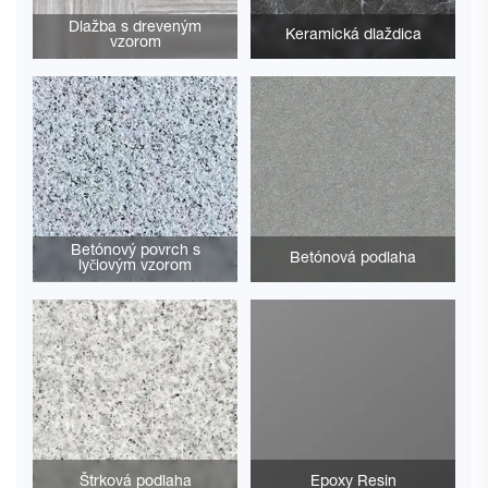
Dlažba s dreveným
Keramická dlaždica
vzorom
Betónový povrch s
Betónová podlaha
lyčiovým vzorom
Štrková podlaha
Epoxy Resin