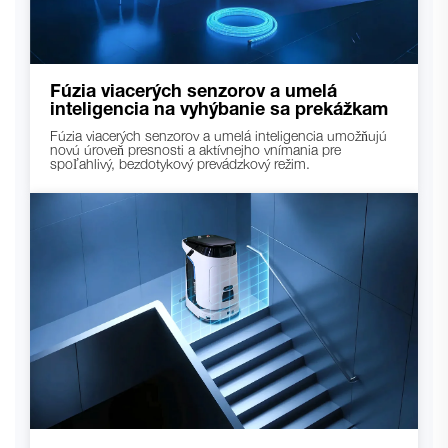
Fúzia viacerých senzorov a umelá
inteligencia na vyhýbanie sa prekážkam
Fúzia viacerých senzorov a umelá inteligencia umožňujú
novú úroveň presnosti a aktívnejho vnímania pre
spoľahlivý, bezdotykový prevádzkový režim.