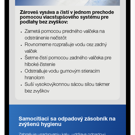
Zároveň vysáva a čistí v jednom prechode
pomocou viacstupňového systému pre
podlahy bez zvyškov:
Zametá pomocou predného valčeka na
odstránenie nečistôt
Rovnomerne rozprašuje vodu cez zadný
valček
Šetrne čistí pomocou zadného valčeka pre
hlboké čistenie
Odstraňuje vodu gumovým stieracím
hranolom
Suší vysokovýkonnou sácou silou takmer
bez zvyškov
Samocitiaci sa odpadový zásobník na
zvýšenú hygienu