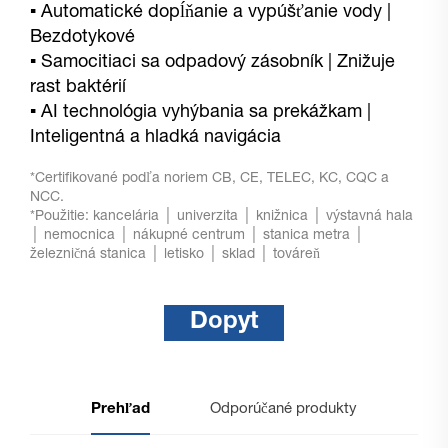
▪
Automatické dopĺňanie a vypúšťanie vody |
Bezdotykové
▪
Samocitiaci sa odpadový zásobník | Znižuje
rast baktérií
▪
AI technológia vyhýbania sa prekážkam |
Inteligentná a hladká navigácia
*Certifikované podľa noriem CB, CE, TELEC, KC, CQC a
NCC.
*Použitie: kancelária │ univerzita │ knižnica │ výstavná hala
│ nemocnica │ nákupné centrum │ stanica metra │
železničná stanica │ letisko │ sklad │ továreň
Dopyt
Prehľad
Odporúčané produkty