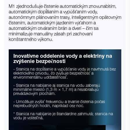
M1 zjednodušuje čistenie automatickým znovunabitím,
automatickým dopĺňaním a vypúšťaním vody,
autonómnym plánovaním trasy, inteligentným opätovným
čistením, automatickým jazdením výťahom a
automatickým otváraním brán a dverí – čím sa
minimalizuje manuálny zásah pri zachovaní
konštantného výkonu.
Inovatívne oddelenie vody a elektriny na
zvýšenie bezpečnosti
- Stanica na dopĺňanie a vypúšťanie vody je navrhnutá bez
elektrického prívodu, čo zvyšuje bezpečnosť a
environmentálnu udržateľnosť.
- Stanica na nabíjanie aj stanica na vodu zaberajú
minimálne miesto (1,3 m × 1,7 m) a nezabraňujú
prevádzkovým plochám.
- Umožňuje zvýšiť frekvenciu a trvanie čistenia počas
neprebudných hodín, napríklad cez noc.
* Stanica na nabíjanie je štandardne zahrnutá; stanica na
vodu je voliteľná.