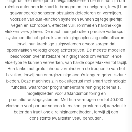
uitgerust met intelligente navigatiesystemen die in staat zijn om
ruimtes autonoom in kaart te brengen en te navigeren, terwijl hun
geavanceerde sensoren obstakels detecteren en vermijden.
Voorzien van dual-function systemen kunnen zij tegelijkertijd
vegen en schrobben, effectief vuil, rommel en hardnekkige
vlekken verwijderen. De machines gebruiken precisie waterspuit-
systemen die het gebruik van reinigingsoplossing optimaliseren,
terwijl hun krachtige zuigsystemen ervoor zorgen dat
oppervlakken volledig droog achterblijven. De meeste modellen
beschikken over instelbare reinigingsmodi om verschillende
vloertype te kunnen verwerken, van harde oppervlakken tot tapijt.
Hun tanks met grote inhoud verminderen de frequentie van het
bijvullen, terwijl hun energiezuinige accu's langere gebruiksduur
bieden. Deze machines zijn ook uitgerust met smart technologie
functies, waaronder programmeerbare reinigingschema's,
mogelijkheden voor afstandsmonitoring en
prestatietrackingsystemen. Met hun vermogen om tot 40.000
vierkante voet per uur schoon te maken, presteren zij aanzienlijk
beter dan traditionele reinigingsmethoden, terwijl zij een
consistente kwaliteitsniveau behouden.