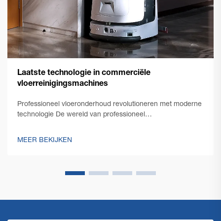
Laatste technologie in commerciële
vloerreinigingsmachines
Professioneel vloeronderhoud revolutioneren met moderne
technologie De wereld van professioneel
schoonmaakonderhoud heeft een opmerkelijke
transformatie doorgemaakt met de opkomst van
MEER BEKIJKEN
innovatieve commerciële vloerschoonmaaktechnologie.
Terwijl facility managers steeds meer geconfronteerd
worden met de eis...