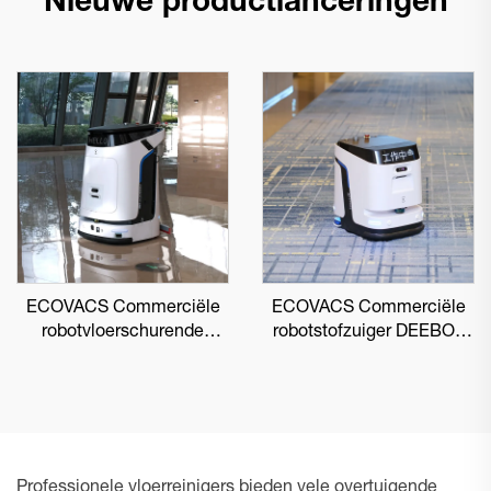
Nieuwe productlanceringen
ECOVACS Commerciële
ECOVACS Commerciële
robotvloerschurende
robotstofzuiger DEEBOT
DEEBOT PRO M1
PRO K1 VAC
Professionele vloerreinigers bieden vele overtuigende