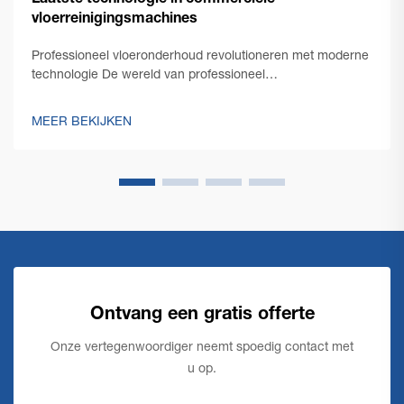
Laatste technologie in commerciële
vloerreinigingsmachines
Professioneel vloeronderhoud revolutioneren met moderne
technologie De wereld van professioneel
schoonmaakonderhoud heeft een opmerkelijke
transformatie doorgemaakt met de opkomst van
MEER BEKIJKEN
innovatieve commerciële vloerschoonmaaktechnologie.
Terwijl facility managers steeds meer geconfronteerd
worden met de eis...
Ontvang een gratis offerte
Onze vertegenwoordiger neemt spoedig contact met
u op.