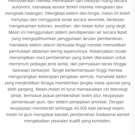
membolehkan mereka memetakan dan melayari ruang secara
autonomi, manakala sensor terkini mereka mengesan dan
mengelak halangan. Dilengkapi sistem dwi-fungsi, mesin ini boleh
menyapu dan menggosok lantai secara serentak, berkesan
mengeluarkan kotoran, serpihan, dan kesan kotor yang degil.
Mesin ini menggunakan sistem pendispensan air secara tepat
yang mengoptimumkan penggunaan larutan pembersihan,
manakala sistem vakum berkuasa tinggi mereka memastikan
permukaan dibiarkan kering sepenuhnya. Kebanyakan model
menampilkan mod pembersihan yang boleh dilaraskan untuk
memenuhi pelbagai jenis lantai, dari permukaan keras hingga
kawasan berkarpet. Tangki berkemampuan tinggi mereka
mengurangkan kekerapan pengisian semula, manakala bateri
yang menjimatkan tenaga memberikan jangka masa operasi yang
lebih panjang. Mesin-mesin ini turut memasukkan ciri teknologi
pintar, termasuk jadual pembersihan boleh atur, keupayaan
pemantauan jauh, dan sistem penjejakan prestasi. Dengan
keupayaan membersih sehingga 40,000 kaki persegi sejam,
mesin ini jauh mengatasi kaedah pembersihan tradisional sambil
mengekalkan piawaian kualiti yang konsisten.