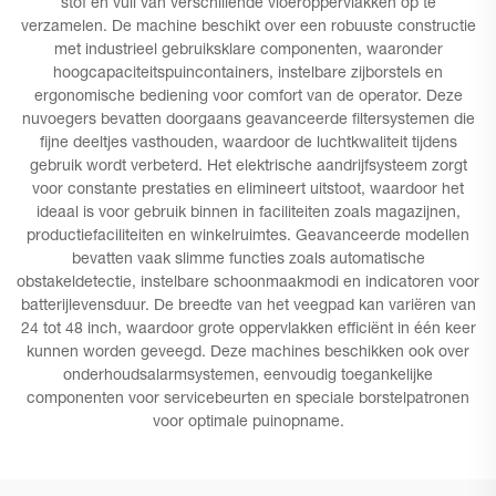
stof en vuil van verschillende vloeroppervlakken op te
verzamelen. De machine beschikt over een robuuste constructie
met industrieel gebruiksklare componenten, waaronder
hoogcapaciteitspuincontainers, instelbare zijborstels en
ergonomische bediening voor comfort van de operator. Deze
nuvoegers bevatten doorgaans geavanceerde filtersystemen die
fijne deeltjes vasthouden, waardoor de luchtkwaliteit tijdens
gebruik wordt verbeterd. Het elektrische aandrijfsysteem zorgt
voor constante prestaties en elimineert uitstoot, waardoor het
ideaal is voor gebruik binnen in faciliteiten zoals magazijnen,
productiefaciliteiten en winkelruimtes. Geavanceerde modellen
bevatten vaak slimme functies zoals automatische
obstakeldetectie, instelbare schoonmaakmodi en indicatoren voor
batterijlevensduur. De breedte van het veegpad kan variëren van
24 tot 48 inch, waardoor grote oppervlakken efficiënt in één keer
kunnen worden geveegd. Deze machines beschikken ook over
onderhoudsalarmsystemen, eenvoudig toegankelijke
componenten voor servicebeurten en speciale borstelpatronen
voor optimale puinopname.