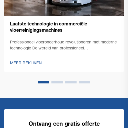
Laatste technologie in commerciële
vloerreinigingsmachines
Professioneel vloeronderhoud revolutioneren met moderne
technologie De wereld van professioneel
schoonmaakonderhoud heeft een opmerkelijke
transformatie doorgemaakt met de opkomst van
MEER BEKIJKEN
innovatieve commerciële vloerschoonmaaktechnologie.
Terwijl facility managers steeds meer geconfronteerd
worden met de eis...
Ontvang een gratis offerte